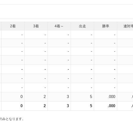
2着
3着
4着～
出走
勝率
連対
-
-
-
-
-
-
-
-
-
-
-
-
-
-
-
-
-
-
-
-
-
-
-
-
-
-
-
-
-
-
-
-
-
-
-
0
2
3
5
.000
0
2
3
5
.000
スのみとなります。