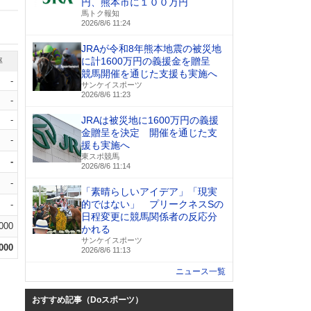
円、熊本市に１００万円
馬トク報知
2026/8/6 11:24
JRAが令和8年熊本地震の被災地
に計1600万円の義援金を贈呈
率
競馬開催を通じた支援も実施へ
-
サンケイスポーツ
2026/8/6 11:23
-
-
JRAは被災地に1600万円の義援
金贈呈を決定 開催を通じた支
-
援も実施へ
東スポ競馬
-
2026/8/6 11:14
-
「素晴らしいアイデア」「現実
的ではない」 プリークネスSの
-
日程変更に競馬関係者の反応分
.000
かれる
サンケイスポーツ
.000
2026/8/6 11:13
ニュース一覧
おすすめ記事（Doスポーツ）