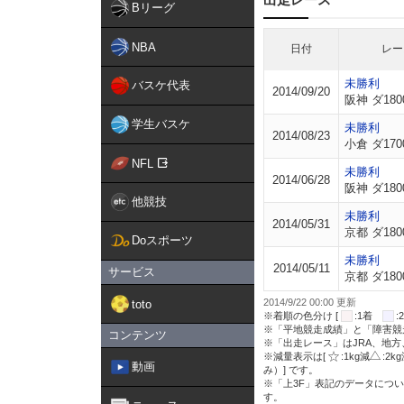
Bリーグ
NBA
日付
レー
未勝利
バスケ代表
2014/09/20
阪神 ダ180
学生バスケ
未勝利
2014/08/23
小倉 ダ170
NFL
未勝利
2014/06/28
阪神 ダ180
他競技
未勝利
2014/05/31
京都 ダ180
Doスポーツ
未勝利
2014/05/11
サービス
京都 ダ180
2014/9/22 00:00 更新
toto
※着順の色分け [
:1着
※「平地競走成績」と「障害競
コンテンツ
※「出走レース」はJRA、地
※減量表示は[
:1kg減
:2k
動画
み）] です。
※「上3F」表記のデータについ
す。