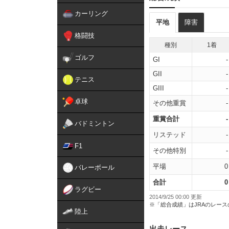
カーリング
平地
障害
格闘技
種別
1着
ゴルフ
GI
-
GII
-
テニス
GIII
-
卓球
その他重賞
-
重賞合計
-
バドミントン
リステッド
-
F1
その他特別
-
平場
0
バレーボール
合計
0
ラグビー
2014/9/25 00:00 更新
※「総合成績」はJRAのレー
陸上
出走レース