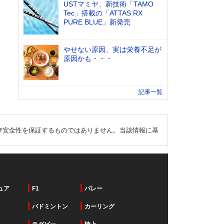
USTマミヤ、新技術「TAMO
Tec」搭載の「ATTAS RX
PURE BLUE」新発売
やせない原因、実は栄養不足が
原因かも・・・
記事一覧
び安全性を保証するものではありません。当該情報に基
ュア
F1
バレー
バドミントン
カーリング