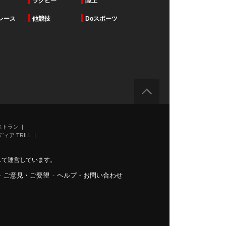
ラグビー
陸上
レース
他競技
Doスポーツ
ストラン
ィア TRILL
力して運営しています。
-
ご意見・ご要望
-
ヘルプ・お問い合わせ