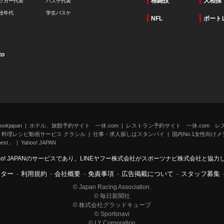
格闘技
大相撲
ッカー代表
バスケ代表
校年代
学生バスケ
NFL
ボート
to
kjapan
ホテル、旅館予約サイト 一休.com
レストラン予約サイト 一休.com レ
料理レシピ動画サービス クラシル
仕事・求人探しはスタンバイ
国内No.1女性向けメデ
st」
Yahoo! JAPAN
oo! JAPANのサービスであり、LINEヤフー株式会社がスポーツナビ株式会社と協
ンター
-
利用規約
-
会社概要
-
免責事項
-
広告掲載について
-
スタッフ募集
© Japan Racing Association.
© 毎日新聞社
© 株式会社グラッドキューブ
© Sportsnavi
© LY Corporation