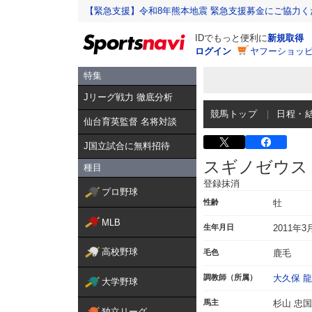
【緊急支援】令和8年熊本地震 緊急支援募金にご協力く
IDでもっと便利に
新規取得
ログイン
ヤフーショッピ
特集
Jリーグ戦力 徹底分析
競馬トップ
日程・
仙台育英監督 名将対談
J国立試合に無料招待
スギノゼウス
種目
登録抹消
プロ野球
性齢
牡
MLB
生年月日
2011年3
高校野球
毛色
鹿毛
調教師（所属）
大久保 
大学野球
馬主
杉山 忠国
独立リーグ