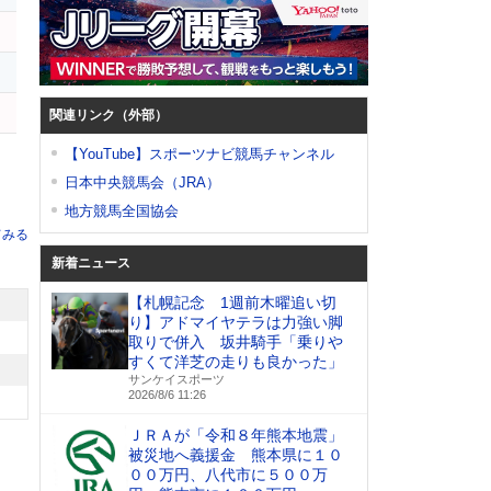
関連リンク（外部）
【YouTube】スポーツナビ競馬チャンネル
日本中央競馬会（JRA）
地方競馬全国協会
てみる
新着ニュース
【札幌記念 1週前木曜追い切
り】アドマイヤテラは力強い脚
取りで併入 坂井騎手「乗りや
すくて洋芝の走りも良かった」
サンケイスポーツ
2026/8/6 11:26
ＪＲＡが「令和８年熊本地震」
被災地へ義援金 熊本県に１０
００万円、八代市に５００万