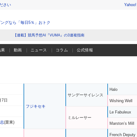
ださい
Yahoo
ングなら「毎日5％」おトク
【連載】競馬予想AI『VUMA』の3連複指南
結果
動画
ニュース
コラム
公式情報
Halo
サンデーサイレンス
月7日
Wishing Well
フジキセキ
Le Fabuleux
ミルレーサー
龍志
(栗東)
Marston’s Mill
French Deputy