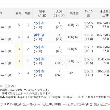
騎手
人気
タイム
通過順
ス
着順
馬番
馬体重
(斤量)
(オッズ)
差
上3F
北村 友一
1
1:54.9
08-09-08
5
12
498(+2)
(2.9)
(+0.7)
37.9
0m 16頭
(56.0)
浜中 俊
1
1:46.8
04-03-03
6
3
496(-4)
(2.7)
(+1.0)
38.8
0m 16頭
(56.0)
北村 友一
2
1:53.7
08-08-09
3
2
500(0)
(4.2)
(+0.1)
37.8
0m 16頭
(56.0)
北村 友一
5
1:53.5
11-11-07
3
7
500(-12)
(10.9)
(+0.5)
39.0
0m 16頭
(56.0)
北村 友一
7
1:55.3
10-10-11
5
3
512
(24.9)
(+1.7)
39.4
0m 16頭
(56.0)
:2着
:3着 ]
走成績」はJRAのレースのみとなります。
方、海外で出走したレースの成績となります。
g減
:3kg減
:4kg減（※女性騎手のみ）
:2kg減（※5年以上、又は101勝以上の女性騎手
て 1993年4月以前では一部のレースが上4F、障害レースに関しては平均Fで計測されたデ