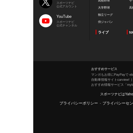
高校野球
サ
スポーツナビ
公式アカウント
大学野球
高
独立リーグ
YouTube
スポーツナビ
侍ジャパン
公式チャンネル
ライブ
to
おすすめサービス
マンガもお得にPayPayで eboo
自動車情報サイトcarview!
おすすめ情報サービス「mybe
スポーツナビはYah
プライバシーポリシー
-
プライバシーセ