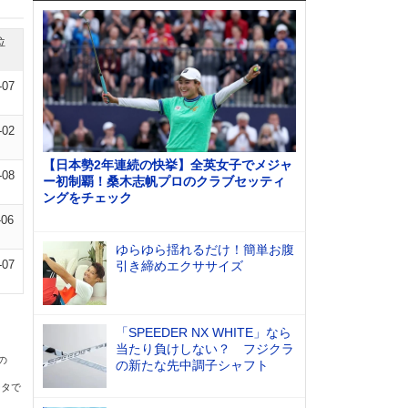
位
-07
-02
【日本勢2年連続の快挙】全英女子でメジャ
-08
ー初制覇！桑木志帆プロのクラブセッティ
ングをチェック
-06
ゆらゆら揺れるだけ！簡単お腹
-07
引き締めエクササイズ
「SPEEDER NX WHITE」なら
当たり負けしない？ フジクラ
の
の新たな先中調子シャフト
ータで