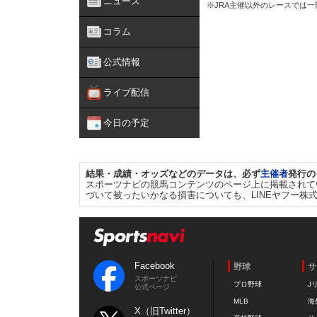
ニュース
※JRA主催以外のレースでは
コラム
公式情報
ライブ配信
今日の予定
結果・成績・オッズなどのデータは、必ず
主催者
発行の
スポーツナビの競馬コンテンツのページ上に掲載されて
づいて被ったいかなる損害についても、LINEヤフー株
Facebook
野球
サ
スポーツナビ
プロ野球
J
公式ページ
MLB
海
X（旧Twitter）