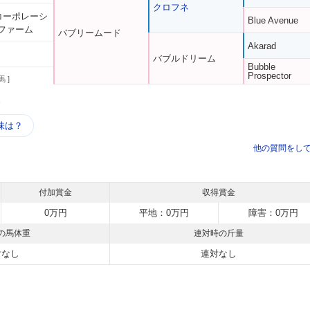
クロフネ
台コーポレーシ
Blue Avenue
ファーム
バブリームード
Akarad
バブルドリーム
Bubble
Prospector
馬 ]
う
味は？
他の質問をし
付加賞金
収得賞金
0万円
平地：0万円
障害：0万円
の馬体重
連対時の斤量
対なし
連対なし