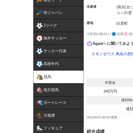
生産者
(有)社
侍ジャパン
ョン白老
産地
白老町
Jリーグ
※性別の色分け [
:牡馬
:牝
海外サッカー
Agent i に聞いてみよ
サッカー代表
スギノゼウス 馬名の意
高校年代
競馬
本賞金
地方競馬
340万円
連対時
ボートレース
連
大相撲
2014/9/25 00:00
フィギュア
総合成績