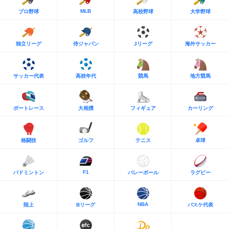
MLB
プロ野球
高校野球
大学野球
独立リーグ
侍ジャパン
Jリーグ
海外サッカー
サッカー代表
高校年代
競馬
地方競馬
ボートレース
大相撲
フィギュア
カーリング
格闘技
ゴルフ
テニス
卓球
F1
バドミントン
バレーボール
ラグビー
NBA
陸上
Bリーグ
バスケ代表