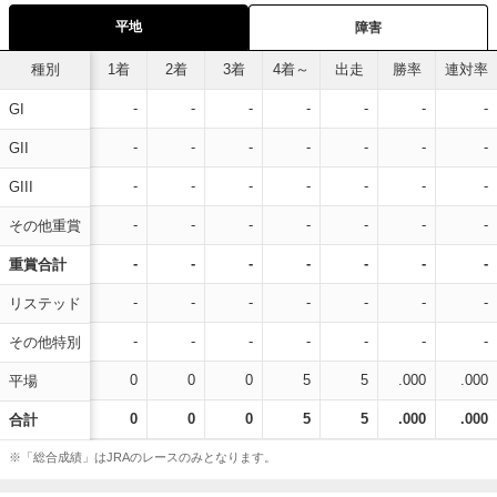
平地
障害
種別
1着
2着
3着
4着～
出走
勝率
連対率
-
-
-
-
-
-
-
GI
-
-
-
-
-
-
-
GII
-
-
-
-
-
-
-
GIII
-
-
-
-
-
-
-
その他重賞
-
-
-
-
-
-
-
重賞合計
-
-
-
-
-
-
-
リステッド
-
-
-
-
-
-
-
その他特別
0
0
0
5
5
.000
.000
平場
0
0
0
5
5
.000
.000
合計
※「総合成績」はJRAのレースのみとなります。