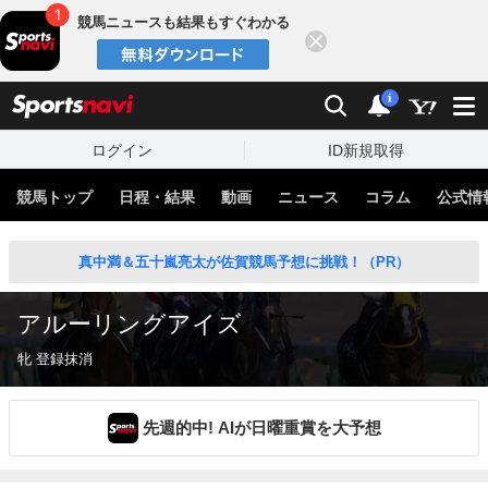
競馬ニュースも結果もすぐわかる
閉じる
スポーツナビ
検索
通知
i
ログイン
ID新規取得
競馬トップ
日程・結果
動画
ニュース
コラム
公式情
真中満＆五十嵐亮太が佐賀競馬予想に挑戦！（PR）
アルーリングアイズ
牝 登録抹消
先週的中! AIが日曜重賞を大予想