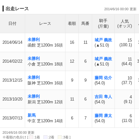
出走レース
2014/6/16 00:00
騎手
人気
日付
レース
着順
馬番
(オッズ)
(斤量)
未勝利
城戸 義政
15
2014/06/14
16
11
(100.1)
函館 芝1200m 16頭
(▲51.0)
未勝利
城戸 義政
11
2014/02/22
12
6
3
(64.4)
小倉 芝1200m 18頭
(▲51.0)
未勝利
藤岡 佑介
10
2013/12/15
9
9
(37.7)
阪神 芝1200m 16頭
(54.0)
未勝利
吉田 隼人
4
2013/10/20
11
6
(9.1)
新潟 芝1200m 12頭
(54.0)
新馬
藤岡 康太
6
2013/07/13
6
7
(11.0)
中京 芝1200m 14頭
(54.0)
2014/6/16 00:00 更新
※着順の色分け [
:1着
:2着
:3着 ]