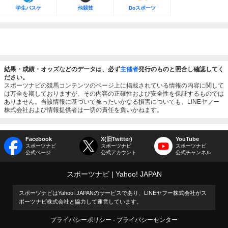
学生バスケ
他競技
Doスポーツ
結果・成績・オッズなどのデータは、必ず
主催者
発行のものと照合し確認してく
ださい。
スポーツナビの競馬コンテンツのページ上に掲載されている情報の内容に関して
は万全を期しておりますが、その内容の正確性および安全性を保証するものでは
ありません。当該情報に基づいて被ったいかなる損害についても、LINEヤフー
株式会社および情報提供者は一切の責任を負いかねます。
Facebook
X(旧Twitter)
YouTube
スポーツナビ
スポーツナビ
スポーツナビ
公式ページ
公式アカウント
公式チャンネル
スポーツナビ
Yahoo! JAPAN
スポーツナビはYahoo! JAPANのサービスであり、LINEヤフー株式会社がス
ポーツナビ株式会社と協力して運営しています。
プライバシーポリシー
プライバシーセンター