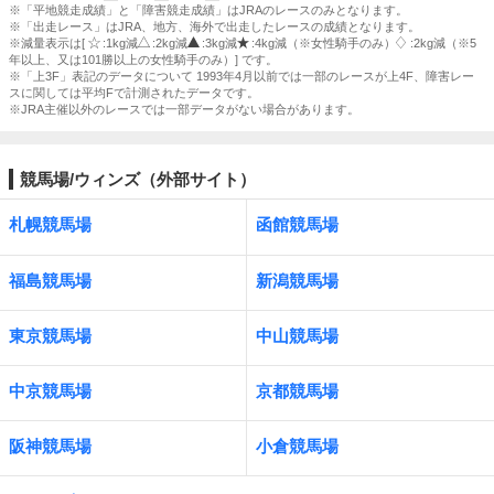
※「平地競走成績」と「障害競走成績」はJRAのレースのみとなります。
※「出走レース」はJRA、地方、海外で出走したレースの成績となります。
※減量表示は[
:1kg減
:2kg減
:3kg減
:4kg減（※女性騎手のみ）
:2kg減（※5
年以上、又は101勝以上の女性騎手のみ）] です。
※「上3F」表記のデータについて 1993年4月以前では一部のレースが上4F、障害レー
スに関しては平均Fで計測されたデータです。
※JRA主催以外のレースでは一部データがない場合があります。
競馬場/ウィンズ（外部サイト）
札幌競馬場
函館競馬場
福島競馬場
新潟競馬場
東京競馬場
中山競馬場
中京競馬場
京都競馬場
阪神競馬場
小倉競馬場