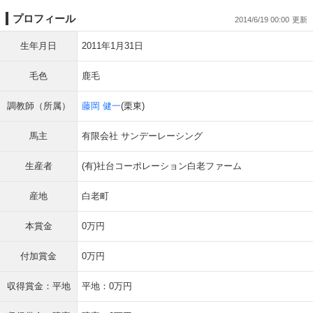
プロフィール
2014/6/19 00:00
生年月日
2011年1月31日
毛色
鹿毛
調教師（所属）
藤岡 健一
(栗東)
馬主
有限会社 サンデーレーシング
生産者
(有)社台コーポレーション白老ファーム
産地
白老町
本賞金
0万円
付加賞金
0万円
収得賞金：平地
平地：0万円