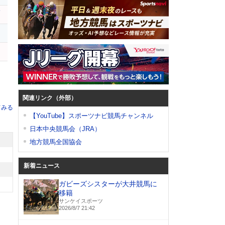
サ
ー
関連リンク（外部）
てみる
【YouTube】スポーツナビ競馬チャンネル
日本中央競馬会（JRA）
地方競馬全国協会
新着ニュース
ガビーズシスターが大井競馬に
移籍
サンケイスポーツ
2026/8/7 21:42