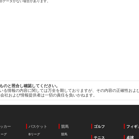
一部データがない場合があります。
ものと照合し確認してください。
いる情報の内容に関しては万全を期しておりますが、その内容の正確性およ
式会社および情報提供者は一切の責任を負いかねます。
ッカー
バスケット
競馬
ゴルフ
フィギ
リーグ
Bリーグ
競馬
テニス
卓球