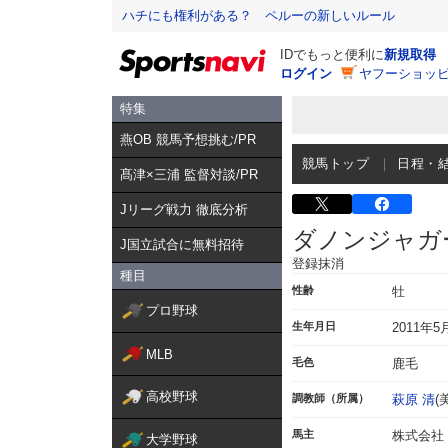
ハチにも権利がある？ ペルーの新しいルール
IDでもっと便利に
新規取得
ログイン
ヤフーショッピ
特集
燕OB 競馬予想挑む/PR
競馬トップ
日程・
髙津×三浦 監督対談/PR
Jリーグ戦力 徹底分析
ダノンジャガ
J国立試合に無料招待
登録抹消
種目
性齢
牡
プロ野球
生年月日
2011年5
MLB
毛色
鹿毛
高校野球
調教師（所属）
萩原 清
(
馬主
株式会社
大学野球