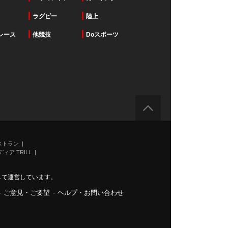
ラグビー
陸上
レース
他競技
Doスポーツ
ストラン
ィア TRILL
力して運営しています。
-
ご意見・ご要望
-
ヘルプ・お問い合わせ