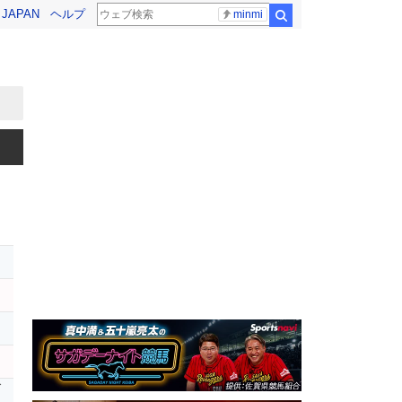
! JAPAN
ヘルプ
minmi
検索
ー
オ
ダ