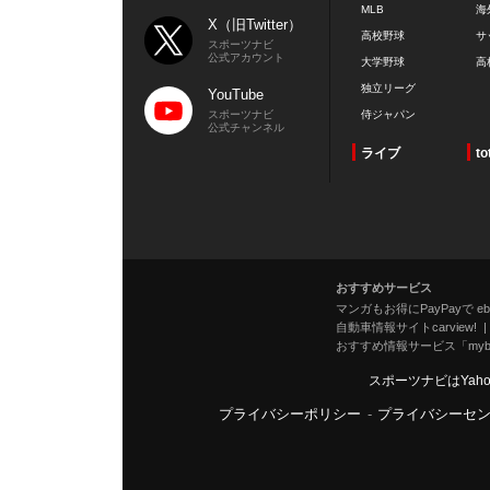
MLB
海
X（旧Twitter）
高校野球
サ
スポーツナビ
公式アカウント
大学野球
高
独立リーグ
YouTube
スポーツナビ
侍ジャパン
公式チャンネル
ライブ
to
おすすめサービス
マンガもお得にPayPayで eboo
自動車情報サイトcarview!
おすすめ情報サービス「mybe
スポーツナビはYah
プライバシーポリシー
-
プライバシーセ