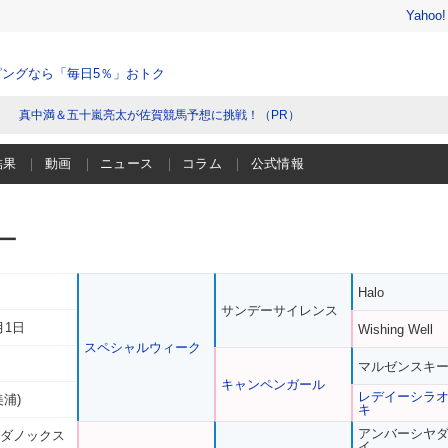
Yahoo
ングなら「毎日5％」おトク
真中満＆五十嵐亮太が佐賀競馬予想に挑戦！（PR）
結果
動画
ニュース
コラム
公式情報
ー
Halo
サンデーサイレンス
月1日
Wishing Well
スペシャルウィーク
マルゼンスキ
キャンペンガール
レデイーシラ
美浦)
キ
アンバーシヤ
 ダノックス
イ