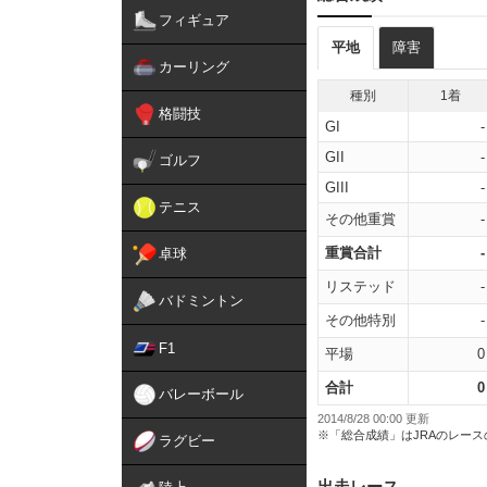
フィギュア
平地
障害
カーリング
種別
1着
格闘技
GI
-
GII
-
ゴルフ
GIII
-
テニス
その他重賞
-
重賞合計
-
卓球
リステッド
-
バドミントン
その他特別
-
F1
平場
0
合計
0
バレーボール
2014/8/28 00:00 更新
※「総合成績」はJRAのレー
ラグビー
出走レース