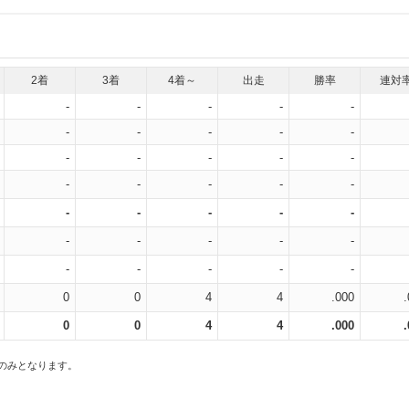
2着
3着
4着～
出走
勝率
連対
-
-
-
-
-
-
-
-
-
-
-
-
-
-
-
-
-
-
-
-
-
-
-
-
-
-
-
-
-
-
-
-
-
-
-
0
0
4
4
.000
0
0
4
4
.000
スのみとなります。