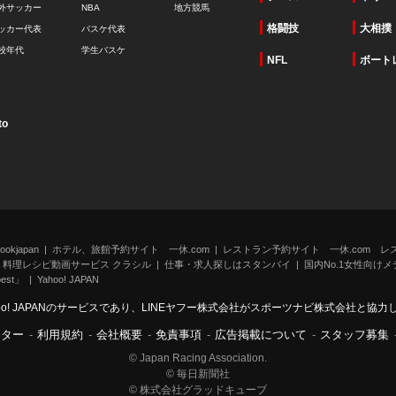
外サッカー
NBA
地方競馬
格闘技
大相撲
ッカー代表
バスケ代表
校年代
学生バスケ
NFL
ボート
to
kjapan
ホテル、旅館予約サイト 一休.com
レストラン予約サイト 一休.com レ
料理レシピ動画サービス クラシル
仕事・求人探しはスタンバイ
国内No.1女性向けメデ
st」
Yahoo! JAPAN
oo! JAPANのサービスであり、LINEヤフー株式会社がスポーツナビ株式会社と協
ンター
-
利用規約
-
会社概要
-
免責事項
-
広告掲載について
-
スタッフ募集
© Japan Racing Association.
© 毎日新聞社
© 株式会社グラッドキューブ