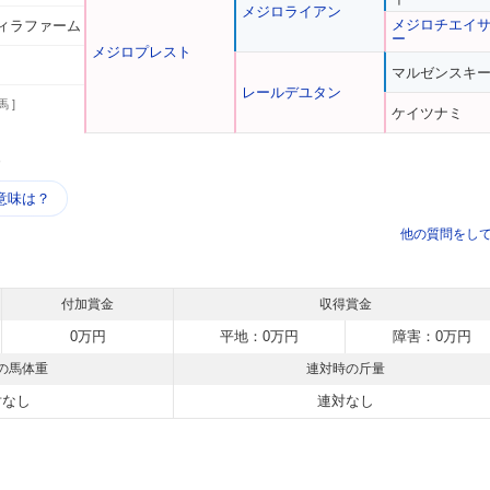
メジロライアン
メジロチエイ
ィラファーム
ー
メジロプレスト
マルゼンスキ
レールデユタン
馬 ]
ケイツナミ
う
意味は？
他の質問をし
付加賞金
収得賞金
0万円
平地：0万円
障害：0万円
の馬体重
連対時の斤量
対なし
連対なし