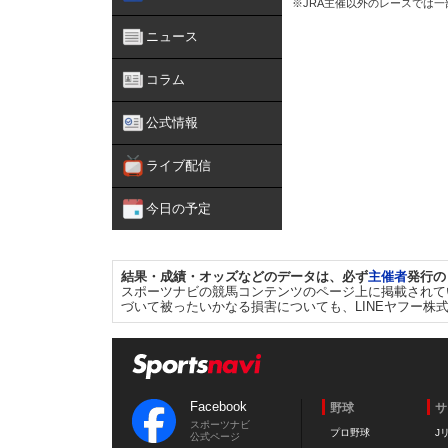
※JRA主催以外のレースでは
ニュース
コラム
公式情報
ライブ配信
今日の予定
結果・成績・オッズなどのデータは、必ず
主催者
発行の
スポーツナビの競馬コンテンツのページ上に掲載されて
づいて被ったいかなる損害についても、LINEヤフー株
Facebook
野球
サ
スポーツナビ
プロ野球
J
公式ページ