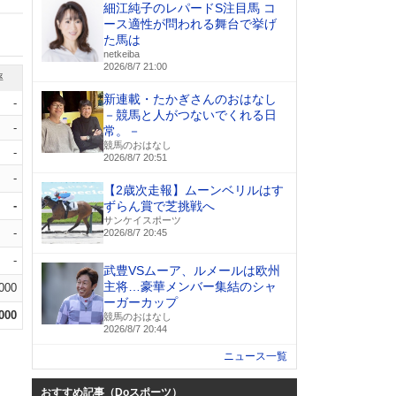
細江純子のレパードS注目馬 コ
ース適性が問われる舞台で挙げ
た馬は
netkeiba
2026/8/7 21:00
率
新連載・たかぎさんのおはなし
-
－競馬と人がつないでくれる日
-
常。－
競馬のおはなし
-
2026/8/7 20:51
-
【2歳次走報】ムーンベリルはす
-
ずらん賞で芝挑戦へ
サンケイスポーツ
-
2026/8/7 20:45
-
武豊VSムーア、ルメールは欧州
主将…豪華メンバー集結のシャ
.000
ーガーカップ
.000
競馬のおはなし
2026/8/7 20:44
ニュース一覧
おすすめ記事（Doスポーツ）