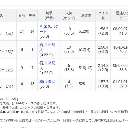
騎手
人気
タイム
通過順
ス
着順
馬番
馬体重
(斤量)
(オッズ)
差
上3F
M.エスポジ
10
1:58.5
08-09-07
14
14
512(0)
ート
(58.5)
(+2.8)
41.8
0m 15頭
(56.0)
石川 裕紀
10
1:50.4
10-10-11
8
1
512(-4)
人
(37.9)
(+3.2)
40.3
0m 15頭
(▲53.0)
石川 裕紀
5
2:14.2
05-07-08
9
7
516(-12)
人
(13.8)
(+2.9)
38.8
0m 12頭
(▲53.0)
横山 典弘
4
1:57.7
01-01-01
4
13
528
(7.5)
(+0.9)
39.0
0m 14頭
(56.0)
:2着
:3着 ]
走成績」はJRAのレースのみとなります。
方、海外で出走したレースの成績となります。
g減
:3kg減
:4kg減（※女性騎手のみ）
:2kg減（※5年以上、又は101勝以上の女性騎手
て 1993年4月以前では一部のレースが上4F、障害レースに関しては平均Fで計測されたデ