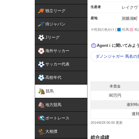
生産者
レイクヴ
独立リーグ
産地
洞爺湖町
侍ジャパン
※性別の色分け [
:牡馬
:牝
Jリーグ
Agent i に聞いてみよ
海外サッカー
ダノンジャガー 馬名の
サッカー代表
高校年代
本賞金
競馬
90万円
地方競馬
連対時
連
ボートレース
2014/8/28 00:00
大相撲
総合成績