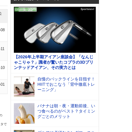
位
-08
-11
【2026年上半期アイアン座談会】「なんじ
ゃこりゃ？」識者が驚いたコブラの3Dプリ
ンテッドアイアン、その実力とは
-10
自慢のバックラインを目指す！
HIITでおこなう「背中徹底トレ
-01
ーニング」
バナナは朝・夜・運動前後、い
つ食べるのがベスト？タイミン
の
グごとのメリット
ータで