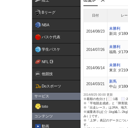
陸上
Bリーグ
日付
レー
NBA
未勝利
2014/08/23
新潟 ダ180
バスケ代表
未勝利
学生バスケ
2014/07/26
福島 ダ170
NFL
未勝利
2014/06/14
東京 ダ210
他競技
新馬
2014/03/21
Doスポーツ
中山 ダ180
2014/8/25 00:00 更新
サービス
※着順の色分け [
:1着
※「平地競走成績」と「障害競
toto
※「出走レース」はJRA、地
※減量表示は[
:1kg減
:2k
コンテンツ
み）] です。
※「上3F」表記のデータについ
す。
動画