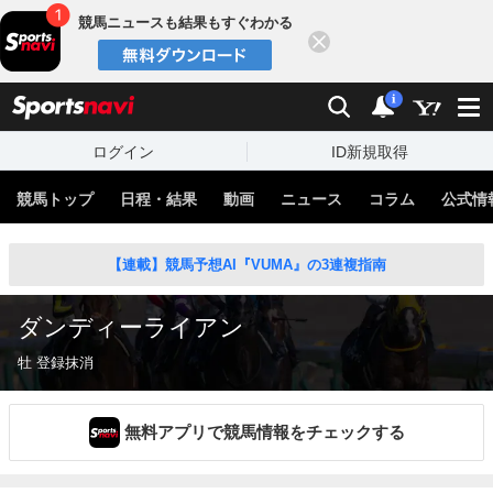
競馬ニュースも結果もすぐわかる
閉じる
スポーツナビ
検索
通知
i
ログイン
ID新規取得
競馬トップ
日程・結果
動画
ニュース
コラム
公式情
【連載】競馬予想AI『VUMA』の3連複指南
ダンディーライアン
牡 登録抹消
無料アプリで競馬情報をチェックする