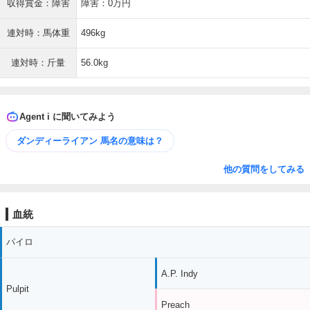
収得賞金：障害
障害：0万円
連対時：馬体重
496kg
連対時：斤量
56.0kg
Agent i に聞いてみよう
ダンディーライアン 馬名の意味は？
他の質問をしてみる
血統
パイロ
A.P. Indy
Pulpit
Preach