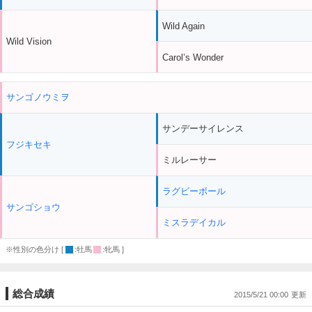
Wild Again
Wild Vision
Carol’s Wonder
サンゴノウミヲ
サンデーサイレンス
フジキセキ
ミルレーサー
ラグビーボール
サンゴショウ
ミスラデイカル
※性別の色分け [
:牡馬
:牝馬 ]
総合成績
2015/5/21 00:00