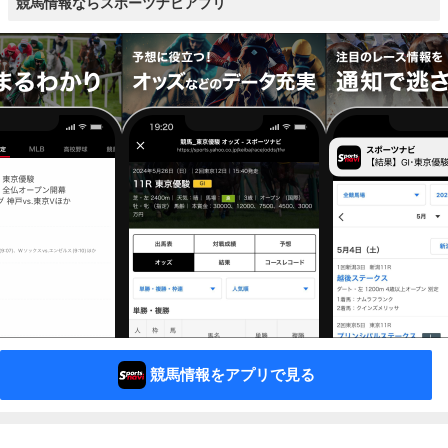
競馬情報ならスポーツナビアプリ
競馬情報をアプリで見る