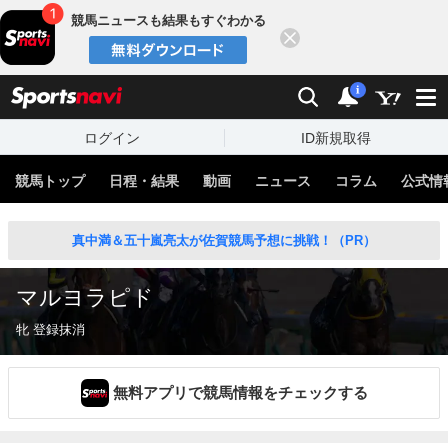
競馬ニュースも結果もすぐわかる
閉じる
スポーツナビ
検索
通知
i
ログイン
ID新規取得
競馬トップ
日程・結果
動画
ニュース
コラム
公式情
真中満＆五十嵐亮太が佐賀競馬予想に挑戦！（PR）
マルヨラピド
牝 登録抹消
無料アプリで競馬情報をチェックする