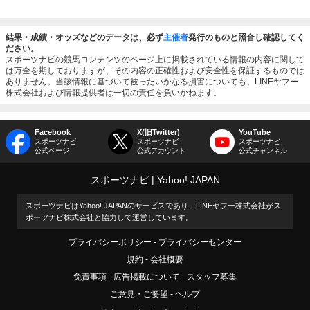
結果・成績・オッズなどのデータは、必ず
主催者
発行のものと照合し確認してく
ださい。
スポーツナビの競馬コンテンツのページ上に掲載されている情報の内容に関して
は万全を期しておりますが、その内容の正確性および安全性を保証するものでは
ありません。当該情報に基づいて被ったいかなる損害についても、LINEヤフー
株式会社および情報提供者は一切の責任を負いかねます。
Facebook
X(旧Twitter)
YouTube
スポーツナビ
スポーツナビ
スポーツナビ
公式ページ
公式アカウント
公式チャンネル
スポーツナビ
Yahoo! JAPAN
スポーツナビはYahoo! JAPANのサービスであり、LINEヤフー株式会社がス
ポーツナビ株式会社と協力して運営しています。
プライバシーポリシー
プライバシーセンター
規約
会社概要
免責事項
広告掲載について
スタッフ募集
ご意見・ご要望
ヘルプ