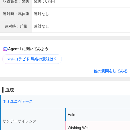
収得賞金：障害
障害：0万円
連対時：馬体重
連対なし
連対時：斤量
連対なし
Agent i に聞いてみよう
マルヨラピド 馬名の意味は？
他の質問をしてみる
血統
ネオユニヴァース
Halo
サンデーサイレンス
Wishing Well