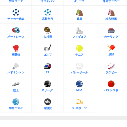
独立リーグ
侍ジャパン
Jリーグ
海外サッカー
サッカー代表
高校年代
競馬
地方競馬
ボートレース
大相撲
フィギュア
カーリング
格闘技
ゴルフ
テニス
卓球
F1
バドミントン
バレーボール
ラグビー
NBA
陸上
Bリーグ
バスケ代表
学生バスケ
他競技
Doスポーツ