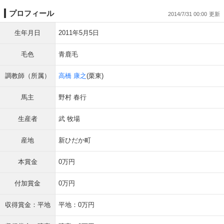
プロフィール
2014/7/31 00:00
生年月日
2011年5月5日
毛色
青鹿毛
調教師（所属）
高橋 康之
(栗東)
馬主
野村 春行
生産者
武 牧場
産地
新ひだか町
本賞金
0万円
付加賞金
0万円
収得賞金：平地
平地：0万円