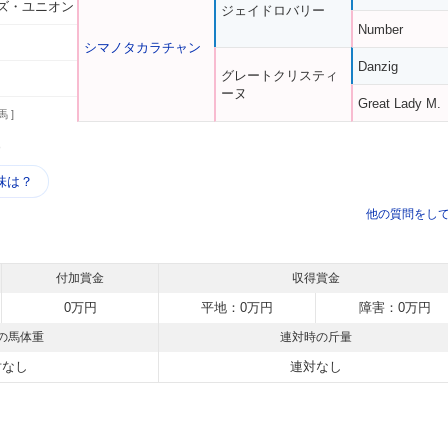
ズ・ユニオン
ジェイドロバリー
Number
シマノタカラチャン
Danzig
グレートクリスティ
ーヌ
Great Lady M.
馬 ]
う
味は？
他の質問をし
付加賞金
収得賞金
0万円
平地：0万円
障害：0万円
の馬体重
連対時の斤量
対なし
連対なし