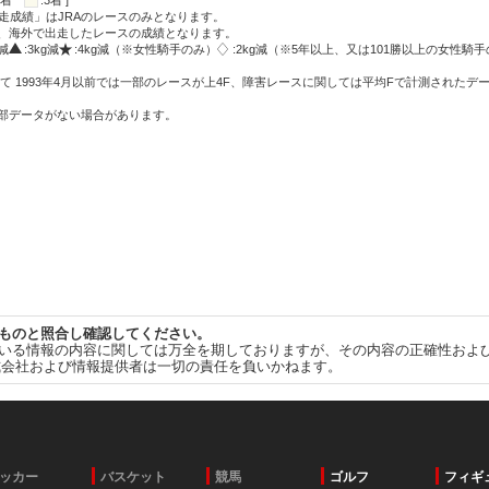
:2着
:3着 ]
走成績」はJRAのレースのみとなります。
方、海外で出走したレースの成績となります。
g減
:3kg減
:4kg減（※女性騎手のみ）
:2kg減（※5年以上、又は101勝以上の女性騎手
て 1993年4月以前では一部のレースが上4F、障害レースに関しては平均Fで計測されたデ
一部データがない場合があります。
ものと照合し確認してください。
いる情報の内容に関しては万全を期しておりますが、その内容の正確性およ
式会社および情報提供者は一切の責任を負いかねます。
ッカー
バスケット
競馬
ゴルフ
フィギ