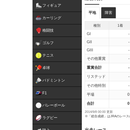
フィギュア
平地
障害
カーリング
種別
1着
格闘技
GI
-
GII
-
ゴルフ
GIII
-
テニス
その他重賞
-
重賞合計
-
卓球
リステッド
-
バドミントン
その他特別
-
F1
平場
0
合計
0
バレーボール
2014/9/8 00:00 更新
※「総合成績」はJRAのレー
ラグビー
出走レース