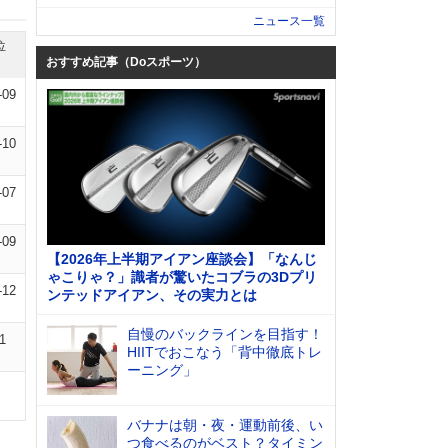
ニュース一覧
位
おすすめ記事（Doスポーツ）
-09
-10
-07
-09
【2026年上半期アイアン座談会】「なんじ
ゃこりゃ？」識者が驚いたコブラの3Dプリ
-12
ンテッドアイアン、その実力とは
自慢のバックラインを目指す！
1
HIITでおこなう「背中徹底トレ
ーニング」
バナナは朝・夜・運動前後、い
つ食べるのがベスト？タイミン