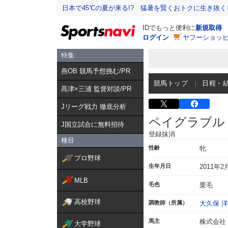
日本で45℃の夏が来る!? 猛暑を賢くおトクに生き抜く
IDでもっと便利に
新規取得
ログイン
ヤフーショッピ
特集
燕OB 競馬予想挑む/PR
競馬トップ
日程・
髙津×三浦 監督対談/PR
Jリーグ戦力 徹底分析
ペイグラブル
J国立試合に無料招待
登録抹消
種目
性齢
牝
プロ野球
生年月日
2011年2
MLB
毛色
栗毛
高校野球
調教師（所属）
大久保 
馬主
株式会社
大学野球