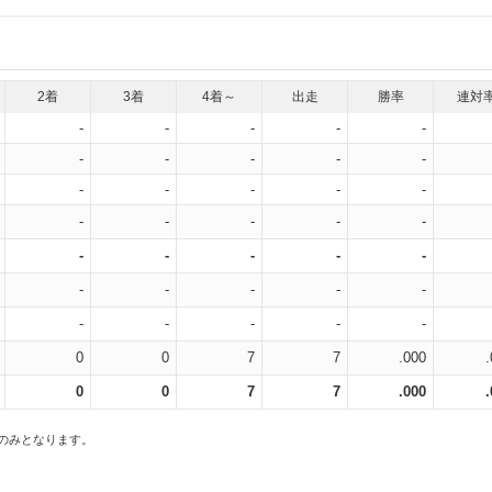
2着
3着
4着～
出走
勝率
連対
-
-
-
-
-
-
-
-
-
-
-
-
-
-
-
-
-
-
-
-
-
-
-
-
-
-
-
-
-
-
-
-
-
-
-
0
0
7
7
.000
0
0
7
7
.000
スのみとなります。