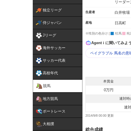
リーダー
独立リーグ
生産者
白井牧場
侍ジャパン
産地
日高町
※性別の色分け [
:牡馬
:牝
Jリーグ
Agent i に聞いてみよ
海外サッカー
ペイグラブル 馬名の意
サッカー代表
高校年代
本賞金
競馬
0万円
地方競馬
連対時
連
ボートレース
2014/9/8 00:00
大相撲
総合成績