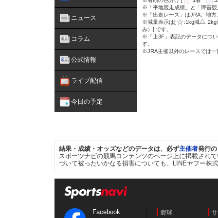
※着順の色分け [
:1着
※「平地競走成績」と「障害競
※「出走レース」はJRA、地
ニュース
※減量表示は[
:1kg減
:2k
み）] です。
※「上3F」表記のデータについ
コラム
す。
※JRA主催以外のレースでは
公式情報
ライブ配信
今日の予定
結果・成績・オッズなどのデータは、必ず
主催者
発行の
スポーツナビの競馬コンテンツのページ上に掲載されて
づいて被ったいかなる損害についても、LINEヤフー株
Facebook
野球
サ