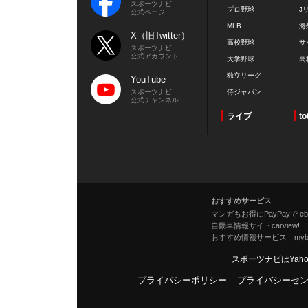
スポーツナビ
プロ野球
J
公式ページ
MLB
海
X（旧Twitter）
高校野球
サ
スポーツナビ
公式アカウント
大学野球
高
独立リーグ
YouTube
スポーツナビ
侍ジャパン
公式チャンネル
ライブ
to
おすすめサービス
マンガもお得にPayPayで eboo
自動車情報サイトcarview!
おすすめ情報サービス「mybe
スポーツナビはYah
プライバシーポリシー
-
プライバシーセ