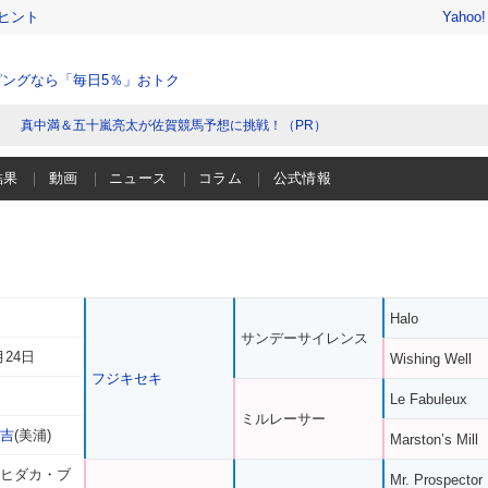
ヒント
Yahoo
ングなら「毎日5％」おトク
真中満＆五十嵐亮太が佐賀競馬予想に挑戦！（PR）
結果
動画
ニュース
コラム
公式情報
Halo
サンデーサイレンス
月24日
Wishing Well
フジキセキ
Le Fabuleux
ミルレーサー
洋吉
(美浦)
Marston’s Mill
 ヒダカ・ブ
Mr. Prospector