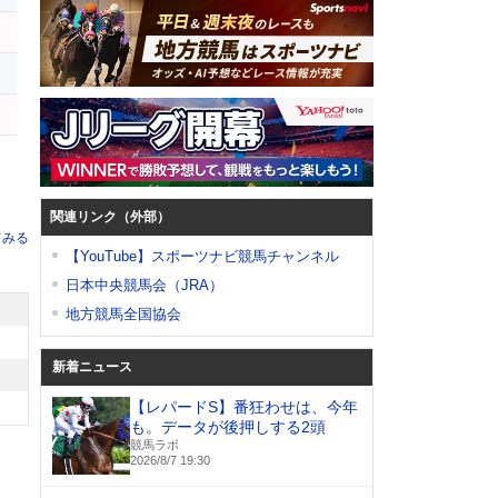
関連リンク（外部）
てみる
【YouTube】スポーツナビ競馬チャンネル
日本中央競馬会（JRA）
地方競馬全国協会
新着ニュース
【レパードS】番狂わせは、今年
も。データが後押しする2頭
競馬ラボ
2026/8/7 19:30