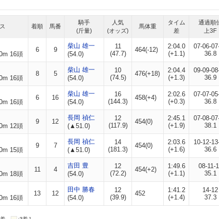
騎手
人気
タイム
通過順
ス
着順
馬番
馬体重
(斤量)
(オッズ)
差
上3F
柴山 雄一
11
2:04.0
07-06-07
6
9
464(-12)
(47.7)
(+1.1)
36.8
0m 16頭
(54.0)
柴山 雄一
10
2:04.4
09-09-08
8
5
476(+18)
(74.5)
(+1.3)
36.9
0m 16頭
(54.0)
柴山 雄一
16
2:02.6
07-07-05
6
16
458(+4)
(144.3)
(+0.3)
36.8
0m 16頭
(54.0)
長岡 禎仁
12
2:45.1
07-08-07
9
12
454(0)
(117.9)
(+1.9)
38.1
0m 12頭
(▲51.0)
長岡 禎仁
14
2:03.6
10-12-13
9
7
454(0)
(181.3)
(+1.6)
36.6
0m 15頭
(▲51.0)
吉田 豊
12
1:49.6
08-11-1
11
4
454(+2)
(72.2)
(+1.1)
35.1
0m 18頭
(54.0)
田中 勝春
12
1:41.2
14-12
13
12
452
(39.9)
(+1.4)
37.3
0m 16頭
(54.0)