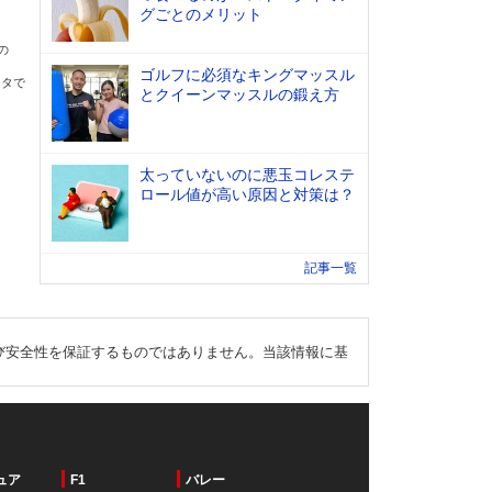
グごとのメリット
の
ゴルフに必須なキングマッスル
ータで
とクイーンマッスルの鍛え方
太っていないのに悪玉コレステ
ロール値が高い原因と対策は？
記事一覧
び安全性を保証するものではありません。当該情報に基
ュア
F1
バレー