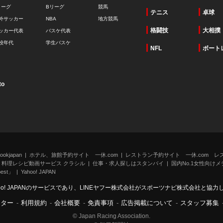
リーグ
Bリーグ
競馬
テニス
卓球
外サッカー
NBA
地方競馬
格闘技
大相撲
ッカー代表
バスケ代表
校年代
学生バスケ
NFL
ボート
to
kjapan
ホテル、旅館予約サイト 一休.com
レストラン予約サイト 一休.com レ
料理レシピ動画サービス クラシル
仕事・求人探しはスタンバイ
国内No.1女性向けメデ
st」
Yahoo! JAPAN
oo! JAPANのサービスであり、LINEヤフー株式会社がスポーツナビ株式会社と協
ンター
-
利用規約
-
会社概要
-
免責事項
-
広告掲載について
-
スタッフ募集
© Japan Racing Association.