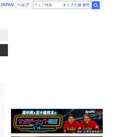
! JAPAN
ヘルプ
トクだ値 発売
検索