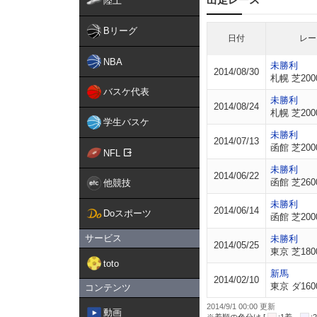
陸上
Bリーグ
日付
レー
NBA
未勝利
2014/08/30
札幌 芝200
バスケ代表
未勝利
2014/08/24
札幌 芝200
学生バスケ
未勝利
2014/07/13
函館 芝200
NFL
未勝利
2014/06/22
函館 芝260
他競技
未勝利
2014/06/14
Doスポーツ
函館 芝200
サービス
未勝利
2014/05/25
東京 芝180
toto
新馬
2014/02/10
東京 ダ160
コンテンツ
2014/9/1 00:00 更新
動画