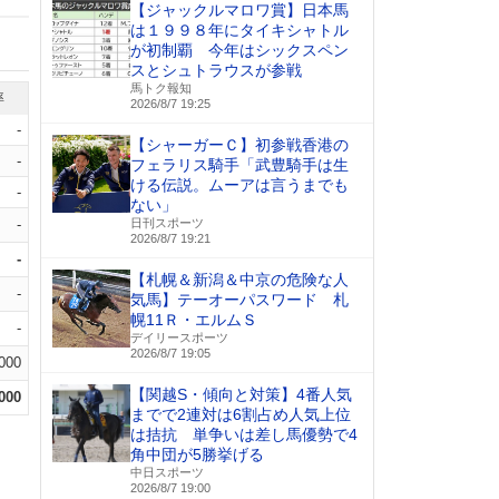
【ジャックルマロワ賞】日本馬
は１９９８年にタイキシャトル
が初制覇 今年はシックスペン
スとシュトラウスが参戦
馬トク報知
率
2026/8/7 19:25
-
【シャーガーＣ】初参戦香港の
-
フェラリス騎手「武豊騎手は生
ける伝説。ムーアは言うまでも
-
ない」
-
日刊スポーツ
2026/8/7 19:21
-
【札幌＆新潟＆中京の危険な人
-
気馬】テーオーパスワード 札
幌11Ｒ・エルムＳ
-
デイリースポーツ
2026/8/7 19:05
.000
【関越S・傾向と対策】4番人気
.000
までで2連対は6割占め人気上位
は拮抗 単争いは差し馬優勢で4
角中団が5勝挙げる
中日スポーツ
2026/8/7 19:00