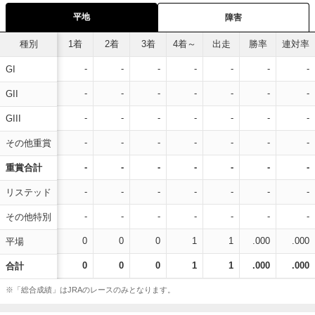
平地
障害
種別
1着
2着
3着
4着～
出走
勝率
連対率
-
-
-
-
-
-
-
GI
-
-
-
-
-
-
-
GII
-
-
-
-
-
-
-
GIII
-
-
-
-
-
-
-
その他重賞
-
-
-
-
-
-
-
重賞合計
-
-
-
-
-
-
-
リステッド
-
-
-
-
-
-
-
その他特別
0
0
0
1
1
.000
.000
平場
0
0
0
1
1
.000
.000
合計
※「総合成績」はJRAのレースのみとなります。