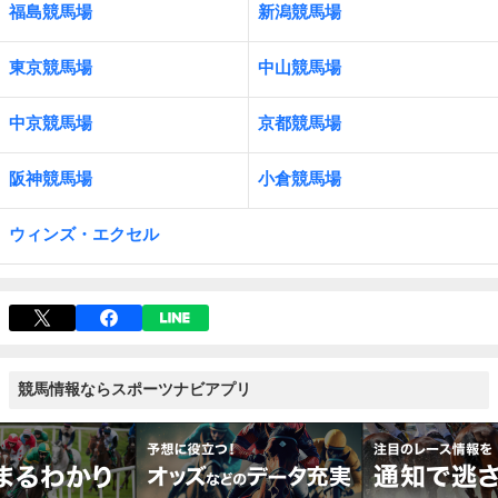
福島競馬場
新潟競馬場
東京競馬場
中山競馬場
中京競馬場
京都競馬場
阪神競馬場
小倉競馬場
ウィンズ・エクセル
競馬情報ならスポーツナビアプリ