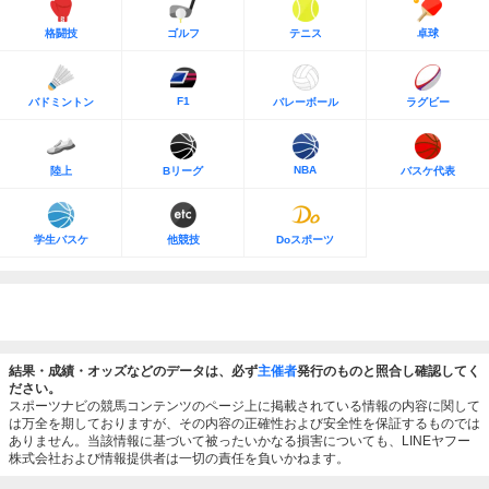
格闘技
ゴルフ
テニス
卓球
F1
バドミントン
バレーボール
ラグビー
NBA
陸上
Bリーグ
バスケ代表
学生バスケ
他競技
Doスポーツ
結果・成績・オッズなどのデータは、必ず
主催者
発行のものと照合し確認してく
ださい。
スポーツナビの競馬コンテンツのページ上に掲載されている情報の内容に関して
は万全を期しておりますが、その内容の正確性および安全性を保証するものでは
ありません。当該情報に基づいて被ったいかなる損害についても、LINEヤフー
株式会社および情報提供者は一切の責任を負いかねます。