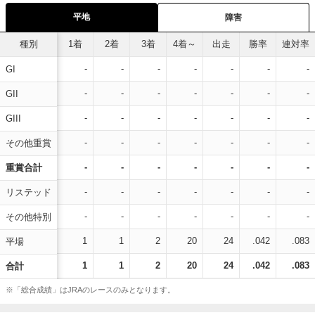
平地
障害
種別
1着
2着
3着
4着～
出走
勝率
連対率
-
-
-
-
-
-
-
GI
-
-
-
-
-
-
-
GII
-
-
-
-
-
-
-
GIII
-
-
-
-
-
-
-
その他重賞
-
-
-
-
-
-
-
重賞合計
-
-
-
-
-
-
-
リステッド
-
-
-
-
-
-
-
その他特別
1
1
2
20
24
.042
.083
平場
1
1
2
20
24
.042
.083
合計
※「総合成績」はJRAのレースのみとなります。