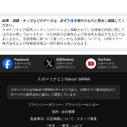
結果・成績・オッズなどのデータは、必ず
主催者
発行のものと照合し確認してく
ださい。
スポーツナビの競馬コンテンツのページ上に掲載されている情報の内容に関して
は万全を期しておりますが、その内容の正確性および安全性を保証するものでは
ありません。当該情報に基づいて被ったいかなる損害についても、LINEヤフー
株式会社および情報提供者は一切の責任を負いかねます。
Facebook
X(旧Twitter)
YouTube
スポーツナビ
スポーツナビ
スポーツナビ
公式ページ
公式アカウント
公式チャンネル
スポーツナビ
Yahoo! JAPAN
スポーツナビはYahoo! JAPANのサービスであり、LINEヤフー株式会社がス
ポーツナビ株式会社と協力して運営しています。
プライバシーポリシー
プライバシーセンター
規約
会社概要
免責事項
広告掲載について
スタッフ募集
ご意見・ご要望
ヘルプ