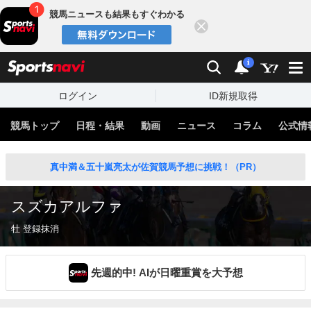
競馬ニュースも結果もすぐわかる
閉じる
スポーツナビ
検索
通知
i
ログイン
ID新規取得
競馬トップ
日程・結果
動画
ニュース
コラム
公式情
真中満＆五十嵐亮太が佐賀競馬予想に挑戦！（PR）
スズカアルファ
牡 登録抹消
先週的中! AIが日曜重賞を大予想