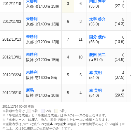
未勝利
内田 博幸
7
2012/11/18
3
6
(27.1)
京都 ダ1400m 15頭
(55.0)
未勝利
太宰 啓介
5
2012/11/03
6
3
(14.3)
京都 ダ1400m 13頭
(55.0)
未勝利
国分 優作
6
2012/10/13
7
11
(10.6)
京都 ダ1200m 12頭
(55.0)
未勝利
菱田 裕二
6
2012/10/01
4
10
(14.8)
阪神 ダ1200m 15頭
(▲51.0)
未勝利
幸 英明
4
2012/06/24
5
5
(37.5)
阪神 芝1600m 8頭
(54.0)
新馬
幸 英明
6
2012/06/10
5
4
(29.5)
阪神 芝1400m 10頭
(54.0)
2015/12/14 00:00 更新
※着順の色分け [
:1着
:2着
:3着 ]
※「平地競走成績」と「障害競走成績」はJRAのレースのみとなります。
※「出走レース」はJRA、地方、海外で出走したレースの成績となります。
※減量表示は[
:1kg減
:2kg減
:3kg減
:4kg減（※女性騎手のみ）
:2kg減（※5
年以上、又は101勝以上の女性騎手のみ）] です。