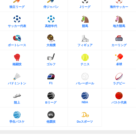
独立リーグ
侍ジャパン
Jリーグ
海外サッカー
サッカー代表
高校年代
競馬
地方競馬
ボートレース
大相撲
フィギュア
カーリング
格闘技
ゴルフ
テニス
卓球
F1
バドミントン
バレーボール
ラグビー
NBA
陸上
Bリーグ
バスケ代表
学生バスケ
他競技
Doスポーツ