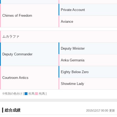
Private Account
Chimes of Freedom
Aviance
ムカラファ
Deputy Minister
Deputy Commander
Anka Germania
Eighty Below Zero
Courtroom Antics
Showtime Lady
※性別の色分け [
:牡馬
:牝馬 ]
総合成績
2015/12/17 00:00