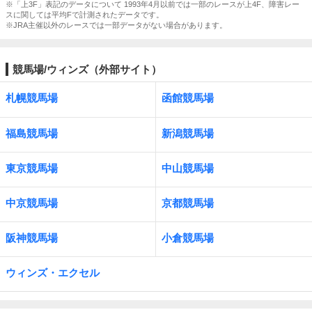
※「上3F」表記のデータについて 1993年4月以前では一部のレースが上4F、障害レー
スに関しては平均Fで計測されたデータです。
※JRA主催以外のレースでは一部データがない場合があります。
競馬場/ウィンズ（外部サイト）
札幌競馬場
函館競馬場
福島競馬場
新潟競馬場
東京競馬場
中山競馬場
中京競馬場
京都競馬場
阪神競馬場
小倉競馬場
ウィンズ・エクセル