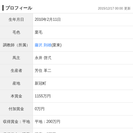
プロフィール
2015/12/17 00:00
生年月日
2010年2月11日
毛色
栗毛
調教師（所属）
藤沢 則雄
(栗東)
馬主
永井 啓弍
生産者
芳住 革二
産地
新冠町
本賞金
1155万円
付加賞金
0万円
収得賞金：平地
平地：200万円