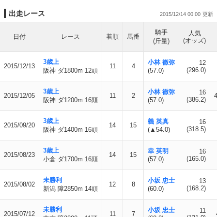
出走レース
2015/12/14 00:00
騎手
人気
日付
レース
着順
馬番
(オッズ)
(斤量)
3歳上
小林 徹弥
12
2015/12/13
11
4
(296.0)
阪神 ダ1800m 12頭
(57.0)
3歳上
小林 徹弥
16
2015/12/05
11
2
(386.2)
阪神 ダ1200m 16頭
(57.0)
3歳上
義 英真
16
2015/09/20
14
15
(318.5)
阪神 ダ1400m 16頭
(▲54.0)
3歳上
幸 英明
16
2015/08/23
14
15
(165.0)
小倉 ダ1700m 16頭
(57.0)
未勝利
小坂 忠士
13
2015/08/02
12
8
(168.2)
新潟 障2850m 14頭
(60.0)
未勝利
小坂 忠士
11
2015/07/12
11
7