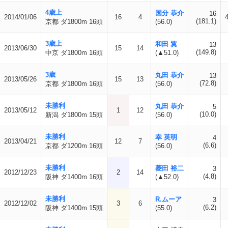
4歳上
国分 恭介
16
2014/01/06
16
4
(181.1)
京都 ダ1800m 16頭
(56.0)
3歳上
和田 翼
13
2013/06/30
15
14
(149.8)
中京 ダ1800m 16頭
(▲51.0)
3歳
丸田 恭介
13
2013/05/26
15
13
(72.8)
京都 ダ1800m 16頭
(56.0)
未勝利
丸田 恭介
5
2013/05/12
1
12
(10.0)
新潟 ダ1800m 15頭
(56.0)
未勝利
幸 英明
4
2013/04/21
12
7
(6.6)
京都 ダ1200m 16頭
(56.0)
未勝利
菱田 裕二
3
2012/12/23
2
14
(4.8)
阪神 ダ1400m 16頭
(▲52.0)
未勝利
R.ムーア
3
2012/12/02
3
6
(6.2)
阪神 ダ1400m 15頭
(55.0)