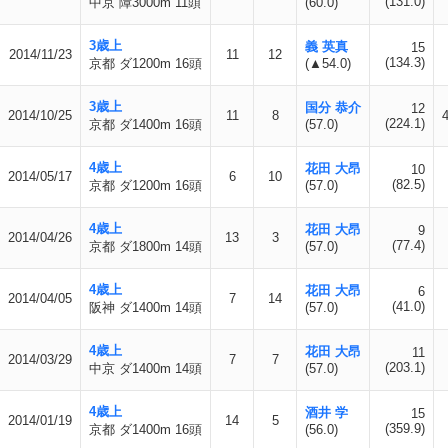
(131.0)
中京 障3000m 11頭
(60.0)
3歳上
義 英真
15
2014/11/23
11
12
(134.3)
京都 ダ1200m 16頭
(▲54.0)
3歳上
国分 恭介
12
2014/10/25
11
8
(224.1)
京都 ダ1400m 16頭
(57.0)
4歳上
花田 大昂
10
2014/05/17
6
10
(82.5)
京都 ダ1200m 16頭
(57.0)
4歳上
花田 大昂
9
2014/04/26
13
3
(77.4)
京都 ダ1800m 14頭
(57.0)
4歳上
花田 大昂
6
2014/04/05
7
14
(41.0)
阪神 ダ1400m 14頭
(57.0)
4歳上
花田 大昂
11
2014/03/29
7
7
(203.1)
中京 ダ1400m 14頭
(57.0)
4歳上
酒井 学
15
2014/01/19
14
5
(359.9)
京都 ダ1400m 16頭
(56.0)