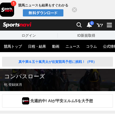
競馬ニュースも結果もすぐわかる
閉じる
スポーツナビ
検索
通知
i
ログイン
ID新規取得
競馬トップ
日程・結果
動画
ニュース
コラム
公式情
真中満＆五十嵐亮太が佐賀競馬予想に挑戦！（PR）
コンパスローズ
牝 登録抹消
先週的中! AIが平安エルムSを大予想