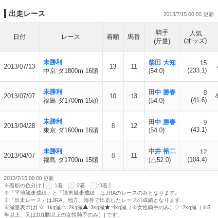
出走レース
2013/7/15 00:00
騎手
人気
日付
レース
着順
馬番
(オッズ)
(斤量)
未勝利
柴田 大知
15
2013/07/13
13
11
(233.1)
中京 ダ1800m 16頭
(54.0)
未勝利
田中 勝春
8
2013/07/07
10
13
(41.6)
福島 ダ1700m 15頭
(54.0)
未勝利
田中 勝春
9
2013/04/28
8
12
(43.1)
東京 ダ1600m 16頭
(54.0)
未勝利
中井 裕二
12
2013/04/07
8
11
(104.4)
福島 ダ1700m 15頭
(△52.0)
2013/7/15 00:00 更新
※着順の色分け [
:1着
:2着
:3着 ]
※「平地競走成績」と「障害競走成績」はJRAのレースのみとなります。
※「出走レース」はJRA、地方、海外で出走したレースの成績となります。
※減量表示は[
:1kg減
:2kg減
:3kg減
:4kg減（※女性騎手のみ）
:2kg減（※5
年以上、又は101勝以上の女性騎手のみ）] です。