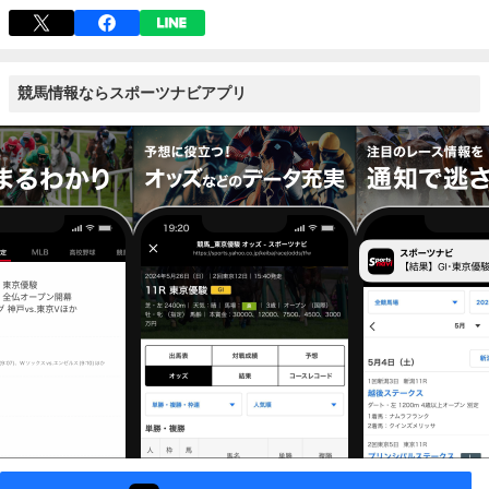
競馬情報ならスポーツナビアプリ