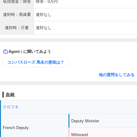
収得賞金：障害
障害：0万円
連対時：馬体重
連対なし
連対時：斤量
連対なし
Agent i に聞いてみよう
コンパスローズ 馬名の意味は？
他の質問をしてみる
血統
クロフネ
Deputy Minister
French Deputy
Mitterand