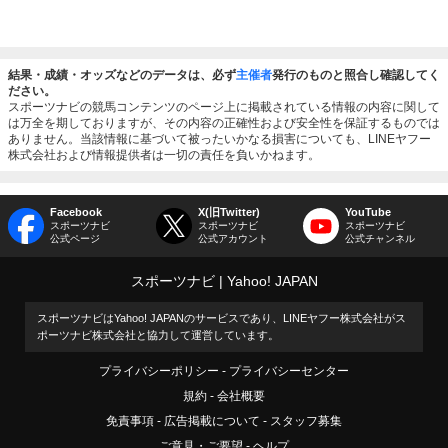
結果・成績・オッズなどのデータは、必ず
主催者
発行のものと照合し確認してく
ださい。
スポーツナビの競馬コンテンツのページ上に掲載されている情報の内容に関して
は万全を期しておりますが、その内容の正確性および安全性を保証するものでは
ありません。当該情報に基づいて被ったいかなる損害についても、LINEヤフー
株式会社および情報提供者は一切の責任を負いかねます。
Facebook
X(旧Twitter)
YouTube
スポーツナビ
スポーツナビ
スポーツナビ
公式ページ
公式アカウント
公式チャンネル
スポーツナビ
Yahoo! JAPAN
スポーツナビはYahoo! JAPANのサービスであり、LINEヤフー株式会社がス
ポーツナビ株式会社と協力して運営しています。
プライバシーポリシー
プライバシーセンター
規約
会社概要
免責事項
広告掲載について
スタッフ募集
ご意見・ご要望
ヘルプ