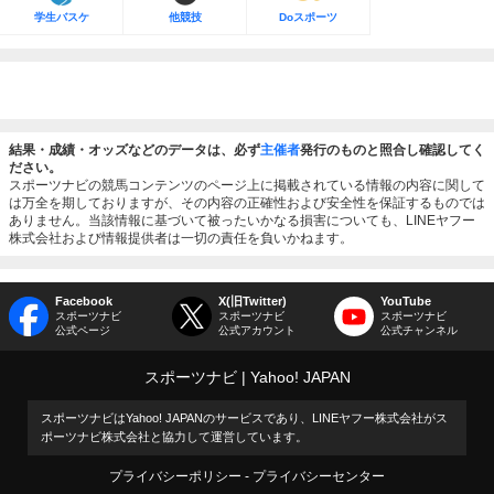
学生バスケ
他競技
Doスポーツ
結果・成績・オッズなどのデータは、必ず
主催者
発行のものと照合し確認してく
ださい。
スポーツナビの競馬コンテンツのページ上に掲載されている情報の内容に関して
は万全を期しておりますが、その内容の正確性および安全性を保証するものでは
ありません。当該情報に基づいて被ったいかなる損害についても、LINEヤフー
株式会社および情報提供者は一切の責任を負いかねます。
Facebook
X(旧Twitter)
YouTube
スポーツナビ
スポーツナビ
スポーツナビ
公式ページ
公式アカウント
公式チャンネル
スポーツナビ
Yahoo! JAPAN
スポーツナビはYahoo! JAPANのサービスであり、LINEヤフー株式会社がス
ポーツナビ株式会社と協力して運営しています。
プライバシーポリシー
プライバシーセンター