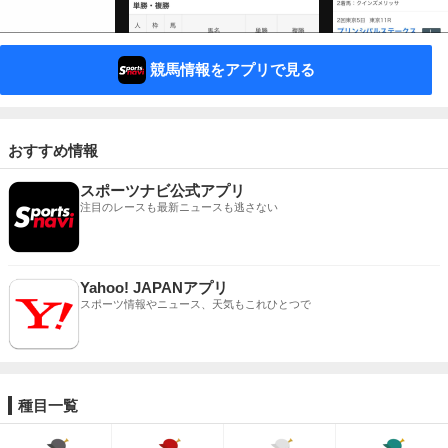
競馬情報をアプリで見る
おすすめ情報
スポーツナビ公式アプリ
注目のレースも最新ニュースも逃さない
Yahoo! JAPANアプリ
スポーツ情報やニュース、天気もこれひとつで
種目一覧