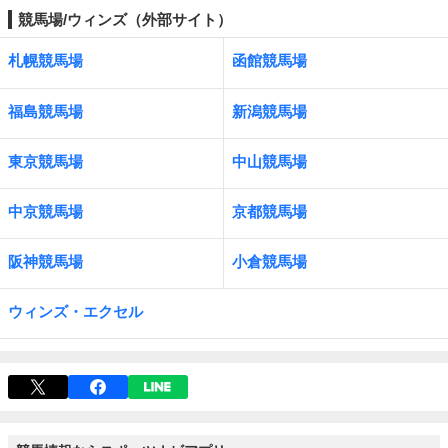
競馬場/ウィンズ（外部サイト）
札幌競馬場
函館競馬場
福島競馬場
新潟競馬場
東京競馬場
中山競馬場
中京競馬場
京都競馬場
阪神競馬場
小倉競馬場
ウィンズ・エクセル