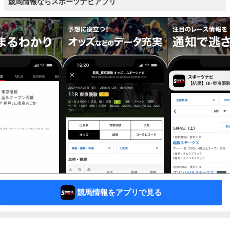
競馬情報ならスポーツナビアプリ
競馬情報をアプリで見る