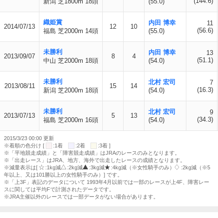
(144.6)
新潟 芝1800m 18頭
(55.0)
織姫賞
内田 博幸
11
2014/07/13
12
10
(56.6)
福島 芝2000m 14頭
(55.0)
未勝利
内田 博幸
13
2013/09/07
8
4
(51.1)
中山 芝2000m 18頭
(54.0)
未勝利
北村 宏司
7
2013/08/11
15
14
(16.3)
新潟 芝2000m 18頭
(54.0)
未勝利
北村 宏司
9
2013/07/13
5
13
(34.3)
福島 芝2000m 16頭
(54.0)
2015/3/23 00:00 更新
※着順の色分け [
:1着
:2着
:3着 ]
※「平地競走成績」と「障害競走成績」はJRAのレースのみとなります。
※「出走レース」はJRA、地方、海外で出走したレースの成績となります。
※減量表示は[
:1kg減
:2kg減
:3kg減
:4kg減（※女性騎手のみ）
:2kg減（※5
年以上、又は101勝以上の女性騎手のみ）] です。
※「上3F」表記のデータについて 1993年4月以前では一部のレースが上4F、障害レー
スに関しては平均Fで計測されたデータです。
※JRA主催以外のレースでは一部データがない場合があります。