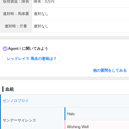
収得賞金：障害
障害：0万円
連対時：馬体重
連対なし
連対時：斤量
連対なし
Agent i に聞いてみよう
レッドレイラ 馬名の意味は？
他の質問をしてみる
血統
ゼンノロブロイ
Halo
サンデーサイレンス
Wishing Well