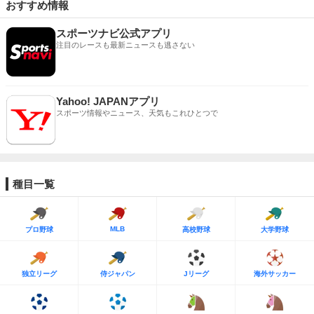
おすすめ情報
スポーツナビ公式アプリ
注目のレースも最新ニュースも逃さない
Yahoo! JAPANアプリ
スポーツ情報やニュース、天気もこれひとつで
種目一覧
MLB
プロ野球
高校野球
大学野球
独立リーグ
侍ジャパン
Jリーグ
海外サッカー