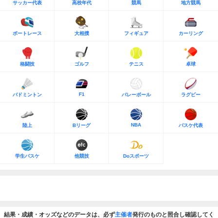
サッカー代表
高校年代
競馬
地方競馬
ボートレース
大相撲
フィギュア
カーリング
格闘技
ゴルフ
テニス
卓球
F1
バドミントン
バレーボール
ラグビー
NBA
陸上
Bリーグ
バスケ代表
学生バスケ
他競技
Doスポーツ
結果・成績・オッズなどのデータは、必ず
主催者
発行のものと照合し確認してく