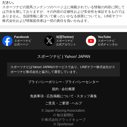
ださい。
スポーツナビの競馬コンテンツのページ上に掲載されている情報の内容に関して
は万全を期しておりますが、その内容の正確性および安全性を保証するものでは
ありません。当該情報に基づいて被ったいかなる損害についても、LINEヤフー
株式会社および情報提供者は一切の責任を負いかねます。
Facebook
X(旧Twitter)
YouTube
スポーツナビ
スポーツナビ
スポーツナビ
公式ページ
公式アカウント
公式チャンネル
スポーツナビ
Yahoo! JAPAN
スポーツナビはYahoo! JAPANのサービスであり、LINEヤフー株式会社がス
ポーツナビ株式会社と協力して運営しています。
プライバシーポリシー
プライバシーセンター
規約
会社概要
免責事項
広告掲載について
スタッフ募集
ご意見・ご要望
ヘルプ
© Japan Racing Association.
© 毎日新聞社
© 株式会社グラッドキューブ
© Sportsnavi