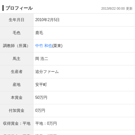
プロフィール
2013/8/22 00:00
生年月日
2010年2月5日
毛色
鹿毛
調教師（所属）
中竹 和也
(栗東)
馬主
岡 浩二
生産者
追分ファーム
産地
安平町
本賞金
50万円
付加賞金
0万円
収得賞金：平地
平地：0万円