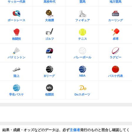
サッカー代表
高校年代
競馬
地方競馬
ボートレース
大相撲
フィギュア
カーリング
格闘技
ゴルフ
テニス
卓球
F1
バドミントン
バレーボール
ラグビー
NBA
陸上
Bリーグ
バスケ代表
学生バスケ
他競技
Doスポーツ
結果・成績・オッズなどのデータは、必ず
主催者
発行のものと照合し確認してく