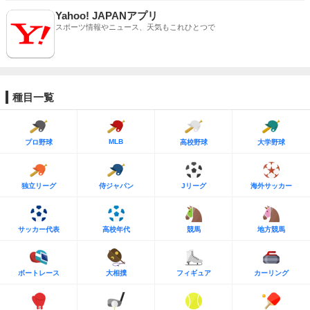
Yahoo! JAPANアプリ
スポーツ情報やニュース、天気もこれひとつで
種目一覧
MLB
プロ野球
高校野球
大学野球
独立リーグ
侍ジャパン
Jリーグ
海外サッカー
サッカー代表
高校年代
競馬
地方競馬
ボートレース
大相撲
フィギュア
カーリング