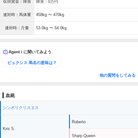
収得賞金：障害
障害：0万円
連対時：馬体重
458kg 〜 470kg
連対時：斤量
53.0kg 〜 54.0kg
Agent i に聞いてみよう
ピュクシス 馬名の意味は？
他の質問をしてみる
血統
シンボリクリスエス
Roberto
Kris S.
Sharp Queen