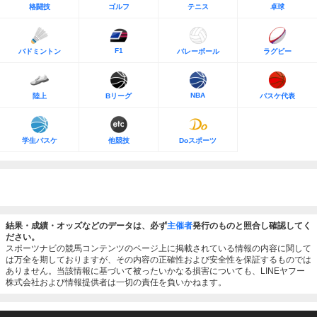
格闘技
ゴルフ
テニス
卓球
F1
バドミントン
バレーボール
ラグビー
NBA
陸上
Bリーグ
バスケ代表
学生バスケ
他競技
Doスポーツ
結果・成績・オッズなどのデータは、必ず
主催者
発行のものと照合し確認してく
ださい。
スポーツナビの競馬コンテンツのページ上に掲載されている情報の内容に関して
は万全を期しておりますが、その内容の正確性および安全性を保証するものでは
ありません。当該情報に基づいて被ったいかなる損害についても、LINEヤフー
株式会社および情報提供者は一切の責任を負いかねます。