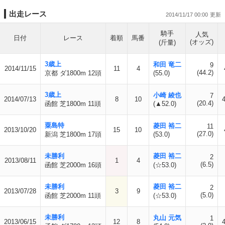
出走レース
2014/11/17 00:00
騎手
人気
日付
レース
着順
馬番
(オッズ)
(斤量)
3歳上
和田 竜二
9
2014/11/15
11
4
(44.2)
京都 ダ1800m 12頭
(55.0)
3歳上
小崎 綾也
7
2014/07/13
8
10
(20.4)
函館 芝1800m 11頭
(▲52.0)
粟島特
菱田 裕二
11
2013/10/20
15
10
(27.0)
新潟 芝1800m 17頭
(53.0)
未勝利
菱田 裕二
2
2013/08/11
1
4
(6.5)
函館 芝2000m 16頭
(☆53.0)
未勝利
菱田 裕二
2
2013/07/28
3
9
(5.0)
函館 芝2000m 11頭
(☆53.0)
未勝利
丸山 元気
1
2013/06/15
12
8