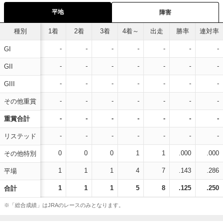
平地
障害
種別
1着
2着
3着
4着～
出走
勝率
連対率
-
-
-
-
-
-
-
GI
-
-
-
-
-
-
-
GII
-
-
-
-
-
-
-
GIII
-
-
-
-
-
-
-
その他重賞
-
-
-
-
-
-
-
重賞合計
-
-
-
-
-
-
-
リステッド
0
0
0
1
1
.000
.000
その他特別
1
1
1
4
7
.143
.286
平場
1
1
1
5
8
.125
.250
合計
※「総合成績」はJRAのレースのみとなります。