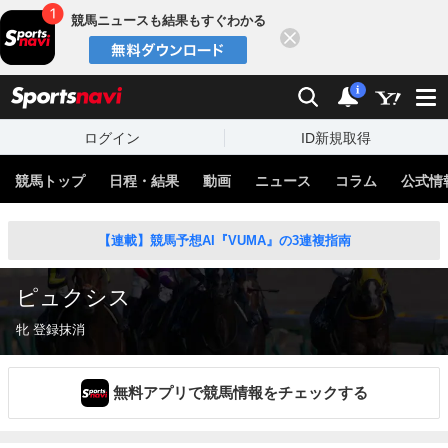
競馬ニュースも結果もすぐわかる
閉じる
スポーツナビ
検索
通知
i
ログイン
ID新規取得
競馬トップ
日程・結果
動画
ニュース
コラム
公式情
【連載】競馬予想AI『VUMA』の3連複指南
ピュクシス
牝 登録抹消
無料アプリで競馬情報をチェックする