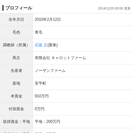
プロフィール
2014/11/20 00:00
生年月日
2010年2月12日
毛色
青毛
調教師（所属）
石坂 正
(栗東)
馬主
有限会社 キャロットファーム
生産者
ノーザンファーム
産地
安平町
本賞金
910万円
付加賞金
0万円
収得賞金：平地
平地：200万円