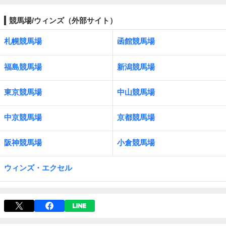
競馬場/ウィンズ（外部サイト）
札幌競馬場
函館競馬場
福島競馬場
新潟競馬場
東京競馬場
中山競馬場
中京競馬場
京都競馬場
阪神競馬場
小倉競馬場
ウィンズ・エクセル