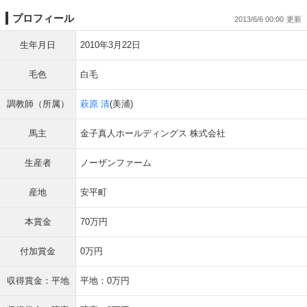
プロフィール
2013/6/6 00:00
生年月日
2010年3月22日
毛色
白毛
調教師（所属）
萩原 清
(美浦)
馬主
金子真人ホールディングス 株式会社
生産者
ノーザンファーム
産地
安平町
本賞金
70万円
付加賞金
0万円
収得賞金：平地
平地：0万円