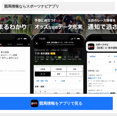
競馬情報ならスポーツナビアプリ
競馬情報をアプリで見る