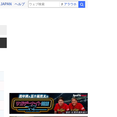
! JAPAN
ヘルプ
アラウホ
検索
ス
イ