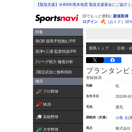
【緊急支援】令和8年熊本地震 緊急支援募金にご協力く
IDでもっと便利に
新規取得
ログイン
［おトク］10
特集
燕OB 競馬予想挑む/PR
競馬トップ
日程・
髙津×三浦 監督対談/PR
Jリーグ戦力 徹底分析
プランタンビ
J国立試合に無料招待
登録抹消
種目
性齢
牝
プロ野球
生年月日
2010年4
MLB
毛色
鹿毛
高校野球
調教師（所属）
小島 太
(
馬主
株式会社
大学野球