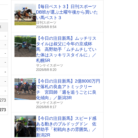
【毎日ベスト３】日刊スポーツ
DB班が選ぶ土曜午後から買いた
い馬ベスト３
日刊スポーツ
率
2026/8/8 8:54
-
【今日の注目新馬】ムッチリス
タイルは叔父に今年の京成杯
-
馬 高野助手「ムチムチしてい
-
た体はスッキリスタイルに」／
札幌5R
-
サンケイスポーツ
2026/8/8 8:20
-
【今日の注目新馬】2億8000万円
-
で落札の良血アトミックリー
-
チ 宮田師「週を追うごとに良
化傾向」／新潟3R
.273
サンケイスポーツ
2026/8/8 8:17
.273
【今日の注目新馬】スピード感
ある動きのブルドッグドン 佐
野助手「初戦向きの雰囲気」／
新潟2R