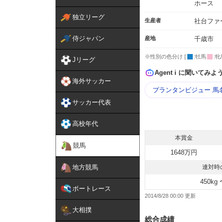
ホース
独立リーグ
生産者
社台ファ
侍ジャパン
産地
千歳市
※性別の色分け [
:牡馬
:牝
Jリーグ
Agent i に聞いてみよ
海外サッカー
プランタンビジュー 馬
サッカー代表
高校年代
本賞金
競馬
1648万円
地方競馬
連対時
450kg 
ボートレース
2014/8/28 00:00
大相撲
総合成績