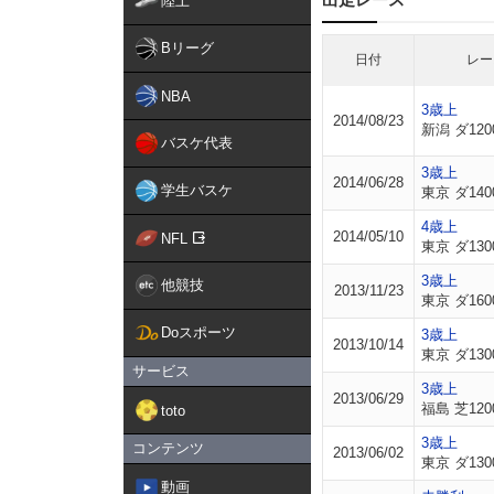
陸上
Bリーグ
日付
レー
NBA
3歳上
2014/08/23
新潟 ダ120
バスケ代表
3歳上
2014/06/28
学生バスケ
東京 ダ140
4歳上
2014/05/10
NFL
東京 ダ130
3歳上
他競技
2013/11/23
東京 ダ160
Doスポーツ
3歳上
2013/10/14
東京 ダ130
サービス
3歳上
2013/06/29
福島 芝120
toto
3歳上
コンテンツ
2013/06/02
東京 ダ130
動画