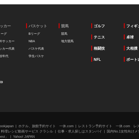
ッカー
バスケット
競馬
ゴルフ
フィギ
リーグ
Bリーグ
競馬
テニス
卓球
外サッカー
NBA
地方競馬
格闘技
大相撲
ッカー代表
バスケ代表
校年代
学生バスケ
NFL
ボート
to
kjapan
ホテル、旅館予約サイト 一休.com
レストラン予約サイト 一休.com レ
料理レシピ動画サービス クラシル
仕事・求人探しはスタンバイ
国内No.1女性向けメデ
st」
Yahoo! JAPAN