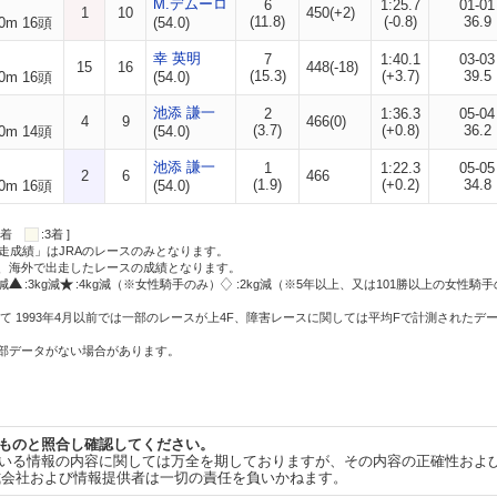
M.デムーロ
6
1:25.7
01-01
1
10
450(+2)
(11.8)
(-0.8)
36.9
0m 16頭
(54.0)
幸 英明
7
1:40.1
03-03
15
16
448(-18)
(15.3)
(+3.7)
39.5
0m 16頭
(54.0)
池添 謙一
2
1:36.3
05-04
4
9
466(0)
(3.7)
(+0.8)
36.2
0m 14頭
(54.0)
池添 謙一
1
1:22.3
05-05
2
6
466
(1.9)
(+0.2)
34.8
0m 16頭
(54.0)
:2着
:3着 ]
走成績」はJRAのレースのみとなります。
方、海外で出走したレースの成績となります。
g減
:3kg減
:4kg減（※女性騎手のみ）
:2kg減（※5年以上、又は101勝以上の女性騎手
て 1993年4月以前では一部のレースが上4F、障害レースに関しては平均Fで計測されたデ
一部データがない場合があります。
ものと照合し確認してください。
いる情報の内容に関しては万全を期しておりますが、その内容の正確性およ
式会社および情報提供者は一切の責任を負いかねます。