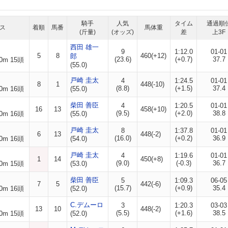
騎手
人気
タイム
通過順
ス
着順
馬番
馬体重
(斤量)
(オッズ)
差
上3F
西田 雄一
9
1:12.0
01-01
5
8
460(+12)
郎
(23.6)
(+0.7)
37.7
0m 15頭
(55.0)
戸崎 圭太
4
1:24.5
01-01
8
1
448(-10)
(8.8)
(+1.5)
37.4
0m 16頭
(55.0)
柴田 善臣
4
1:20.5
01-01
16
13
458(+10)
(9.5)
(+2.0)
38.8
0m 16頭
(55.0)
戸崎 圭太
8
1:37.8
01-01
6
13
448(-2)
(16.0)
(+0.2)
36.9
0m 16頭
(54.0)
戸崎 圭太
4
1:19.6
01-01
1
14
450(+8)
(9.0)
(-0.3)
36.7
0m 15頭
(53.0)
柴田 善臣
5
1:09.3
06-05
7
5
442(-6)
(15.7)
(+0.9)
35.4
0m 16頭
(52.0)
C.デムーロ
3
1:20.3
03-03
13
10
448(-2)
(5.5)
(+1.6)
38.5
0m 15頭
(52.0)