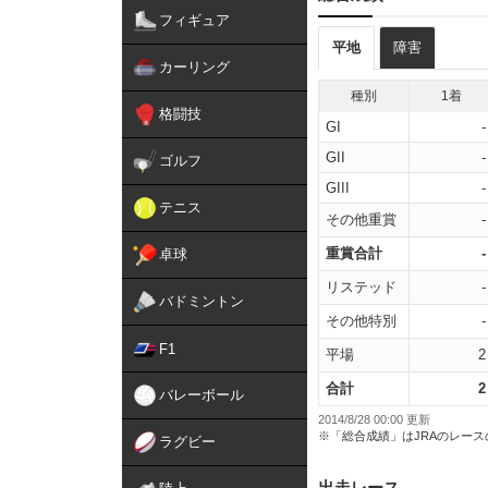
フィギュア
平地
障害
カーリング
種別
1着
格闘技
GI
-
GII
-
ゴルフ
GIII
-
テニス
その他重賞
-
重賞合計
-
卓球
リステッド
-
バドミントン
その他特別
-
F1
平場
2
合計
2
バレーボール
2014/8/28 00:00 更新
※「総合成績」はJRAのレー
ラグビー
出走レース