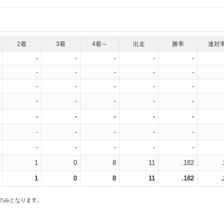
2着
3着
4着～
出走
勝率
連対
-
-
-
-
-
-
-
-
-
-
-
-
-
-
-
-
-
-
-
-
-
-
-
-
-
-
-
-
-
-
-
-
-
-
-
1
0
8
11
.182
1
0
8
11
.182
スのみとなります。