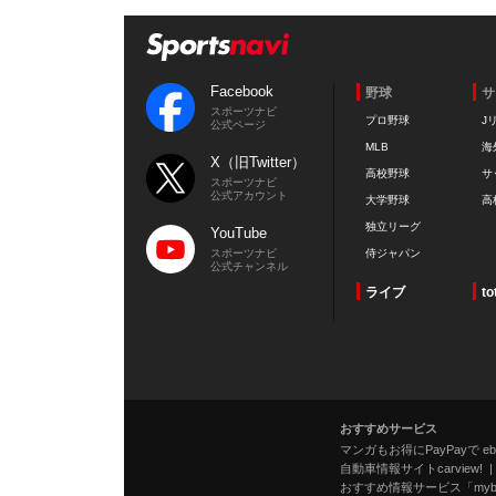
Facebook
野球
サ
スポーツナビ
プロ野球
J
公式ページ
MLB
海
X（旧Twitter）
高校野球
サ
スポーツナビ
公式アカウント
大学野球
高
独立リーグ
YouTube
スポーツナビ
侍ジャパン
公式チャンネル
ライブ
to
おすすめサービス
マンガもお得にPayPayで eboo
自動車情報サイトcarview!
おすすめ情報サービス「mybe