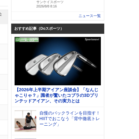
サンケイスポーツ
2026/8/8 8:16
位
ニュース一覧
おすすめ記事（Doスポーツ）
【2026年上半期アイアン座談会】「なんじ
ゃこりゃ？」識者が驚いたコブラの3Dプリ
ンテッドアイアン、その実力とは
自慢のバックラインを目指す！
HIITでおこなう「背中徹底トレ
ーニング」