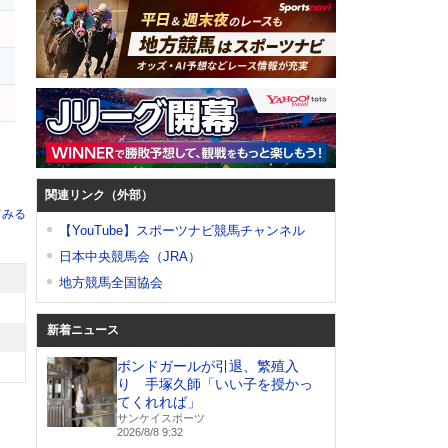
ー
カ
関連リンク（外部）
てみる
【YouTube】スポーツナビ競馬チャンネル
日本中央競馬会（JRA）
地方競馬全国協会
新着ニュース
ボンドガールが引退、繁殖入
り 手塚久師「いい子を授かっ
てくれれば」
サンケイスポーツ
2026/8/8 9:32