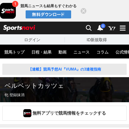
競馬ニュースも結果もすぐわかる
閉じる
スポーツナビ
検索
通知
i
ログイン
ID新規取得
競馬トップ
日程・結果
動画
ニュース
コラム
公式情
【連載】競馬予想AI『VUMA』の3連複指南
ベルベットカッツェ
牝 登録抹消
無料アプリで競馬情報をチェックする