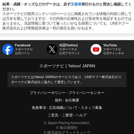
結果・成績・オッズなどのデータは、必ず
主催者
発行のものと照合し確認してく
ださい。
スポーツナビの競馬コンテンツのページ上に掲載されている情報の内容に関して
は万全を期しておりますが、その内容の正確性および安全性を保証するものでは
ありません。当該情報に基づいて被ったいかなる損害についても、LINEヤフー
株式会社および情報提供者は一切の責任を負いかねます。
Facebook
X(旧Twitter)
YouTube
スポーツナビ
スポーツナビ
スポーツナビ
公式ページ
公式アカウント
公式チャンネル
スポーツナビ
Yahoo! JAPAN
スポーツナビはYahoo! JAPANのサービスであり、LINEヤフー株式会社がス
ポーツナビ株式会社と協力して運営しています。
プライバシーポリシー
プライバシーセンター
規約
会社概要
免責事項
広告掲載について
スタッフ募集
ご意見・ご要望
ヘルプ
© Japan Racing Association.
© 毎日新聞社
© 株式会社グラッドキューブ