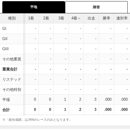
平地
障害
種別
1着
2着
3着
4着～
出走
勝率
連対率
-
-
-
-
-
-
-
GI
-
-
-
-
-
-
-
GII
-
-
-
-
-
-
-
GIII
-
-
-
-
-
-
-
その他重賞
-
-
-
-
-
-
-
重賞合計
-
-
-
-
-
-
-
リステッド
-
-
-
-
-
-
-
その他特別
0
0
1
2
3
.000
.000
平場
0
0
1
2
3
.000
.000
合計
※「総合成績」はJRAのレースのみとなります。