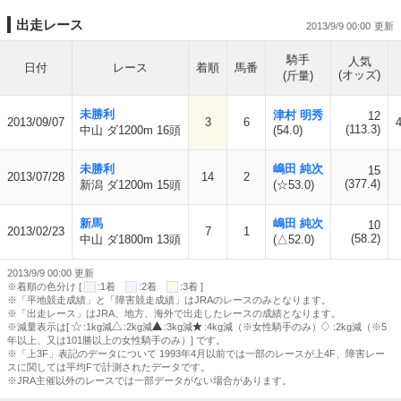
出走レース
2013/9/9 00:00
騎手
人気
日付
レース
着順
馬番
(オッズ)
(斤量)
未勝利
津村 明秀
12
2013/09/07
3
6
(113.3)
中山 ダ1200m 16頭
(54.0)
未勝利
嶋田 純次
15
2013/07/28
14
2
(377.4)
新潟 ダ1200m 15頭
(☆53.0)
新馬
嶋田 純次
10
2013/02/23
7
1
(58.2)
中山 ダ1800m 13頭
(△52.0)
2013/9/9 00:00 更新
※着順の色分け [
:1着
:2着
:3着 ]
※「平地競走成績」と「障害競走成績」はJRAのレースのみとなります。
※「出走レース」はJRA、地方、海外で出走したレースの成績となります。
※減量表示は[
:1kg減
:2kg減
:3kg減
:4kg減（※女性騎手のみ）
:2kg減（※5
年以上、又は101勝以上の女性騎手のみ）] です。
※「上3F」表記のデータについて 1993年4月以前では一部のレースが上4F、障害レー
スに関しては平均Fで計測されたデータです。
※JRA主催以外のレースでは一部データがない場合があります。