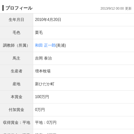
プロフィール
2013/9/12 00:00
生年月日
2010年4月20日
毛色
栗毛
調教師（所属）
和田 正一郎
(美浦)
馬主
吉岡 泰治
生産者
増本牧場
産地
新ひだか町
本賞金
100万円
付加賞金
0万円
収得賞金：平地
平地：0万円