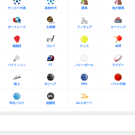
サッカー代表
高校年代
競馬
地方競馬
ボートレース
大相撲
フィギュア
カーリング
格闘技
ゴルフ
テニス
卓球
F1
バドミントン
バレーボール
ラグビー
NBA
陸上
Bリーグ
バスケ代表
学生バスケ
他競技
Doスポーツ