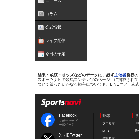
ニュース
コラム
公式情報
ライブ配信
今日の予定
結果・成績・オッズなどのデータは、必ず
主催者
発行の
スポーツナビの競馬コンテンツのページ上に掲載されて
づいて被ったいかなる損害についても、LINEヤフー株
Facebook
野球
サ
スポーツナビ
プロ野球
J
公式ページ
MLB
海
X（旧Twitter）
高校野球
サ