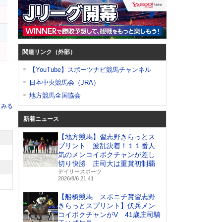
関連リンク（外部）
【YouTube】スポーツナビ競馬チャンネル
日本中央競馬会（JRA）
地方競馬全国協会
てみる
新着ニュース
【地方競馬】習志野きらっとス
プリント 波乱決着！１１番人
気のメンコイボクチャンが差し
切り快勝 庄司大は重賞初制覇
デイリースポーツ
2026/8/6 21:41
【船橋競馬 スポニチ賞習志野
きらっとスプリント】伏兵メン
コイボクチャンがV 41歳庄司騎