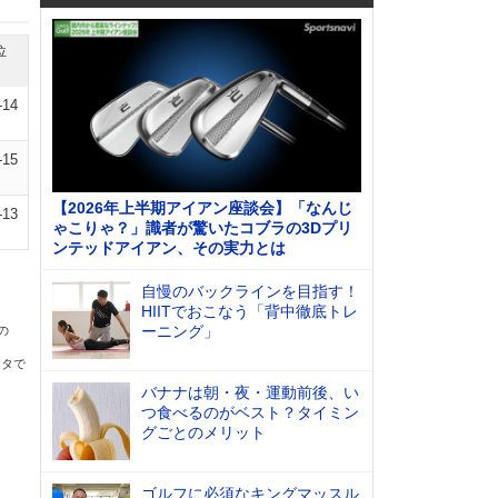
位
-14
-15
【2026年上半期アイアン座談会】「なんじ
-13
ゃこりゃ？」識者が驚いたコブラの3Dプリ
ンテッドアイアン、その実力とは
自慢のバックラインを目指す！
HIITでおこなう「背中徹底トレ
ーニング」
の
ータで
バナナは朝・夜・運動前後、い
つ食べるのがベスト？タイミン
グごとのメリット
ゴルフに必須なキングマッスル