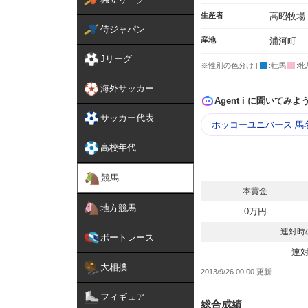
生産者
高昭牧場
侍ジャパン
産地
浦河町
Jリーグ
※性別の色分け [
:牡馬
:牝
海外サッカー
Agent i に聞いてみよ
サッカー代表
ホッコーユニバース 馬
高校年代
競馬
本賞金
地方競馬
0万円
連対時
ボートレース
連
大相撲
2013/9/26 00:00
フィギュア
総合成績