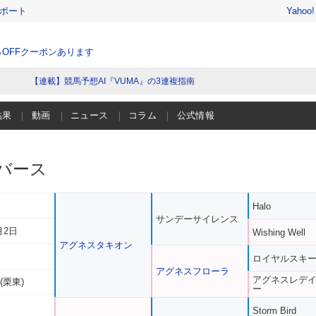
レポート
Yahoo
％OFFクーポンあります
【連載】競馬予想AI『VUMA』の3連複指南
結果
動画
ニュース
コラム
公式情報
バース
Halo
サンデーサイレンス
月2日
Wishing Well
アグネスタキオン
ロイヤルスキ
アグネスフローラ
アグネスレデ
(栗東)
ー
Storm Bird