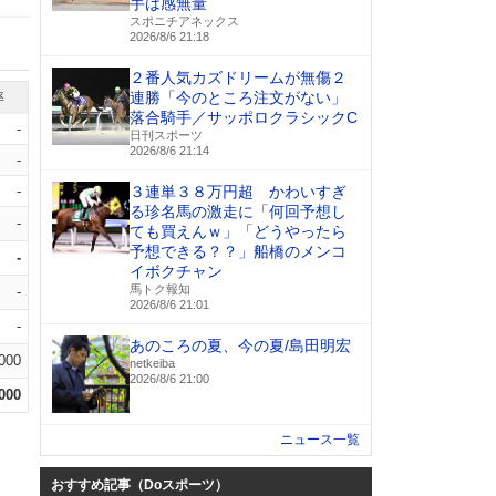
手は感無量
スポニチアネックス
2026/8/6 21:18
２番人気カズドリームが無傷２
連勝「今のところ注文がない」
率
落合騎手／サッポロクラシックC
-
日刊スポーツ
2026/8/6 21:14
-
-
３連単３８万円超 かわいすぎ
る珍名馬の激走に「何回予想し
-
ても買えんｗ」「どうやったら
予想できる？？」船橋のメンコ
-
イボクチャン
馬トク報知
-
2026/8/6 21:01
-
あのころの夏、今の夏/島田明宏
.000
netkeiba
2026/8/6 21:00
.000
ニュース一覧
おすすめ記事（Doスポーツ）