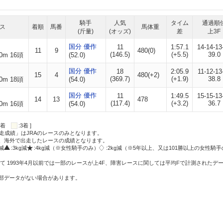
騎手
人気
タイム
通過順
ス
着順
馬番
馬体重
(斤量)
(オッズ)
差
上3F
国分 優作
11
1:57.1
14-14-13
11
9
480(0)
(146.5)
(+5.5)
39.0
0m 16頭
(52.0)
国分 優作
18
2:05.9
11-12-13
15
4
480(+2)
(369.7)
(+1.9)
38.8
0m 18頭
(54.0)
国分 優作
11
1:49.5
15-15-13
14
13
478
(117.4)
(+3.2)
36.7
0m 16頭
(54.0)
:2着
:3着 ]
走成績」はJRAのレースのみとなります。
方、海外で出走したレースの成績となります。
g減
:3kg減
:4kg減（※女性騎手のみ）
:2kg減（※5年以上、又は101勝以上の女性騎手
て 1993年4月以前では一部のレースが上4F、障害レースに関しては平均Fで計測されたデ
一部データがない場合があります。