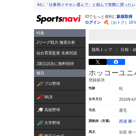
AIに「仕事用イヤホン選んで」と頼んで実際に買った
IDでもっと便利に
新規取得
ログイン
［おトク］10
特集
Jリーグ戦力 徹底分析
競馬トップ
日程・
仙台育英監督 名将対談
J国立試合に無料招待
ホッコーユニ
種目
登録抹消
プロ野球
性齢
牝
MLB
生年月日
2010年4
高校野球
毛色
鹿毛
調教師（所属）
西浦 勝一
大学野球
馬主
矢部 幸一
独立リーグ