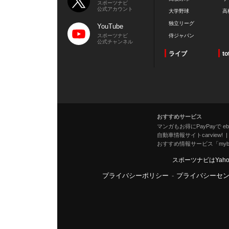
スポーツナビ
公式アカウント
大学野球
高
独立リーグ
YouTube
スポーツナビ
侍ジャパン
公式チャンネル
ライブ
to
おすすめサービス
マンガもお得にPayPayで eboo
自動車情報サイトcarview!
おすすめ情報サービス「mybe
スポーツナビはYah
プライバシーポリシー
-
プライバシーセ