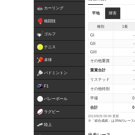
カーリング
平地
障害
格闘技
種別
1着
ゴルフ
GI
-
GII
-
テニス
GIII
-
卓球
その他重賞
-
重賞合計
-
バドミントン
リステッド
-
F1
その他特別
-
平場
0
バレーボール
合計
0
ラグビー
2013/9/26 00:00 更新
※「総合成績」はJRAのレー
陸上
出走レース