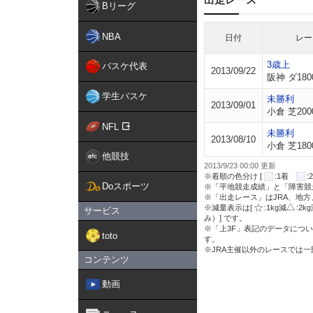
Bリーグ
NBA
日付
レー
3歳上
バスケ代表
2013/09/22
阪神 ダ180
学生バスケ
未勝利
2013/09/01
小倉 芝200
NFL
未勝利
2013/08/10
小倉 芝180
他競技
2013/9/23 00:00 更新
※着順の色分け [
:1着
Doスポーツ
※「平地競走成績」と「障害競
※「出走レース」はJRA、地
※減量表示は[
:1kg減
:2k
サービス
み）] です。
※「上3F」表記のデータについ
toto
す。
※JRA主催以外のレースでは
コンテンツ
動画