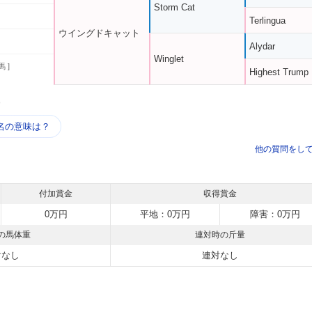
Storm Cat
Terlingua
ウイングドキャット
Alydar
Winglet
馬 ]
Highest Trump
う
名の意味は？
他の質問をし
付加賞金
収得賞金
0万円
平地：0万円
障害：0万円
の馬体重
連対時の斤量
対なし
連対なし