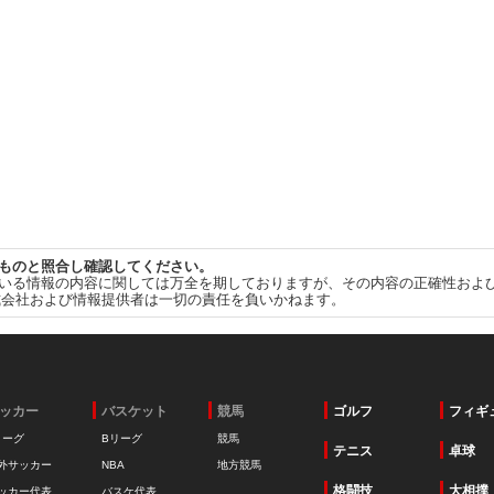
ものと照合し確認してください。
いる情報の内容に関しては万全を期しておりますが、その内容の正確性およ
式会社および情報提供者は一切の責任を負いかねます。
ッカー
バスケット
競馬
ゴルフ
フィギ
リーグ
Bリーグ
競馬
テニス
卓球
外サッカー
NBA
地方競馬
格闘技
大相撲
ッカー代表
バスケ代表