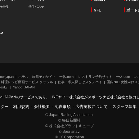
校年代
学生バスケ
NFL
ボート
to
kjapan
ホテル、旅館予約サイト 一休.com
レストラン予約サイト 一休.com レ
料理レシピ動画サービス クラシル
仕事・求人探しはスタンバイ
国内No.1女性向けメデ
st」
Yahoo! JAPAN
oo! JAPANのサービスであり、LINEヤフー株式会社がスポーツナビ株式会社と協
ンター
-
利用規約
-
会社概要
-
免責事項
-
広告掲載について
-
スタッフ募集
© Japan Racing Association.
© 毎日新聞社
© 株式会社グラッドキューブ
© Sportsnavi
© LY Corporation