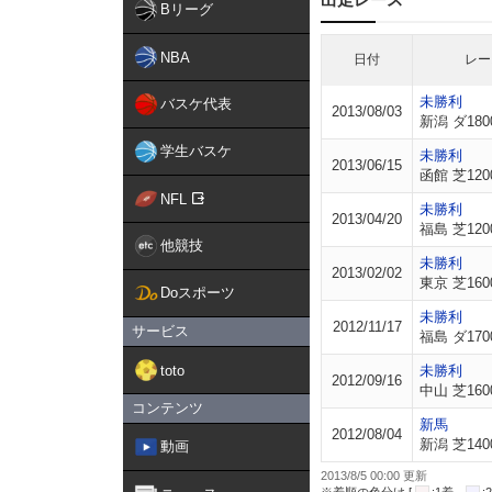
Bリーグ
NBA
日付
レー
未勝利
バスケ代表
2013/08/03
新潟 ダ180
学生バスケ
未勝利
2013/06/15
函館 芝120
NFL
未勝利
2013/04/20
福島 芝120
他競技
未勝利
2013/02/02
東京 芝160
Doスポーツ
未勝利
2012/11/17
サービス
福島 ダ170
toto
未勝利
2012/09/16
中山 芝160
コンテンツ
新馬
2012/08/04
新潟 芝140
動画
2013/8/5 00:00 更新