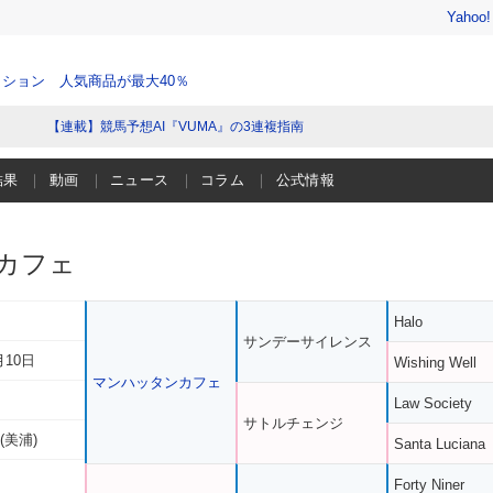
Yahoo
ション 人気商品が最大40％
【連載】競馬予想AI『VUMA』の3連複指南
結果
動画
ニュース
コラム
公式情報
カフェ
Halo
サンデーサイレンス
月10日
Wishing Well
マンハッタンカフェ
Law Society
サトルチェンジ
(美浦)
Santa Luciana
Forty Niner