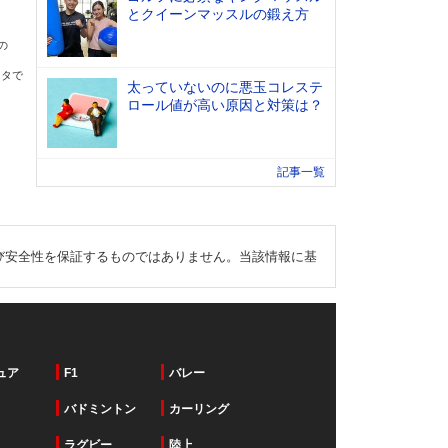
とクイーンマッスルの鍛え方
の
ータで
太っていないのに悪玉コレステ
ロール値が高い原因と対策は？
記事一覧
び安全性を保証するものではありません。当該情報に基
ュア
F1
バレー
バドミントン
カーリング
ラグビー
陸上