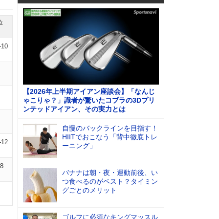
位
-10
【2026年上半期アイアン座談会】「なんじ
ゃこりゃ？」識者が驚いたコブラの3Dプリ
ンテッドアイアン、その実力とは
自慢のバックラインを目指す！
HIITでおこなう「背中徹底トレ
-12
ーニング」
08
バナナは朝・夜・運動前後、い
つ食べるのがベスト？タイミン
グごとのメリット
ゴルフに必須なキングマッスル