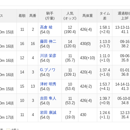
騎手
人気
タイム
通過順
ス
着順
馬番
馬体重
(斤量)
(オッズ)
差
上3F
高倉 稜
12
1:58.1
13-13-11
11
2
426(-4)
(190.4)
(+2.6)
41.1
0m 15頭
(54.0)
藤田 伸二
14
1:13.0
09-16
16
16
430(0)
(120.6)
(+3.7)
38.2
0m 16頭
(54.0)
川須 栄彦
11
1:11.0
09-06
12
4
430(+10)
(35.7)
(+1.0)
35.8
0m 16頭
(54.0)
G.ブノワ
11
1:37.4
01-01
14
3
420(-4)
(109.1)
(+1.6)
36.8
0m 16頭
(54.0)
津村 明秀
10
1:53.7
14-14-11
15
13
424(-2)
(53.4)
(+4.1)
41.3
0m 15頭
(54.0)
吉田 隼人
11
1:39.7
05-10-
10
3
426(-4)
(53.2)
(+0.9)
34.8
0m 14頭
(54.0)
岩田 康誠
7
1:24.6
12-13
11
4
430
(19.0)
(+1.1)
35.4
0m 17頭
(54.0)