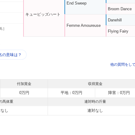
End Sweep
Broom Dance
キューピッズハート
Danehill
Femme Amoureuse
馬 ]
Flying Fairy
う
名の意味は？
他の質問をし
付加賞金
収得賞金
0万円
平地：0万円
障害：0万円
の馬体重
連対時の斤量
対なし
連対なし