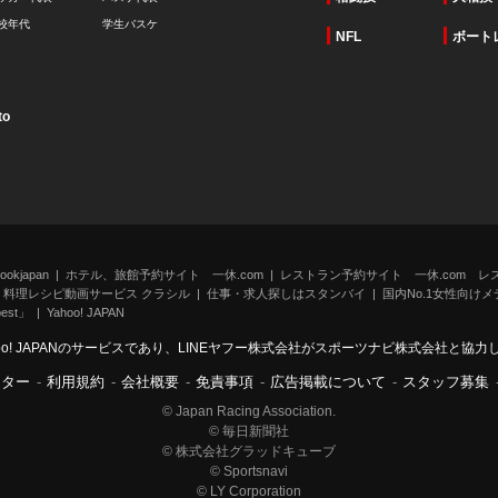
校年代
学生バスケ
NFL
ボート
to
kjapan
ホテル、旅館予約サイト 一休.com
レストラン予約サイト 一休.com レ
料理レシピ動画サービス クラシル
仕事・求人探しはスタンバイ
国内No.1女性向けメデ
st」
Yahoo! JAPAN
oo! JAPANのサービスであり、LINEヤフー株式会社がスポーツナビ株式会社と協
ンター
-
利用規約
-
会社概要
-
免責事項
-
広告掲載について
-
スタッフ募集
© Japan Racing Association.
© 毎日新聞社
© 株式会社グラッドキューブ
© Sportsnavi
© LY Corporation