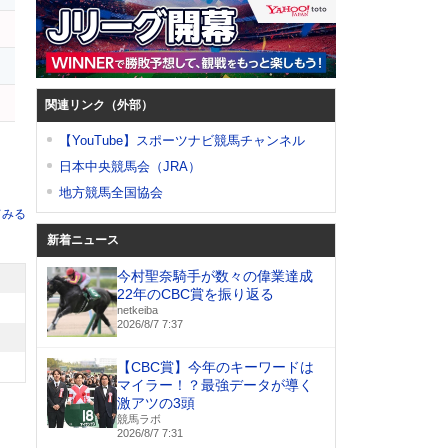
関連リンク（外部）
【YouTube】スポーツナビ競馬チャンネル
日本中央競馬会（JRA）
地方競馬全国協会
てみる
新着ニュース
今村聖奈騎手が数々の偉業達成
22年のCBC賞を振り返る
netkeiba
2026/8/7 7:37
【CBC賞】今年のキーワードは
マイラー！？最強データが導く
激アツの3頭
競馬ラボ
2026/8/7 7:31