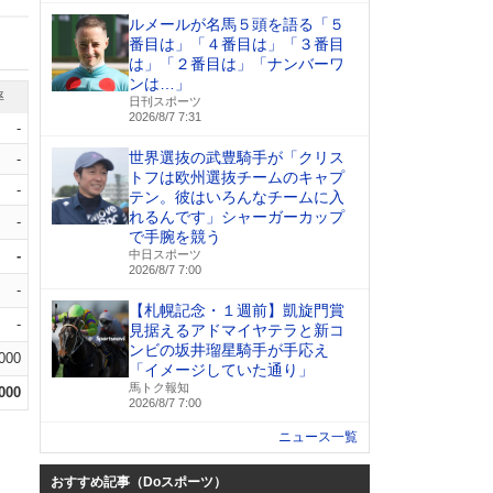
ルメールが名馬５頭を語る「５
番目は」「４番目は」「３番目
は」「２番目は」「ナンバーワ
ンは…」
率
日刊スポーツ
2026/8/7 7:31
-
世界選抜の武豊騎手が「クリス
-
トフは欧州選抜チームのキャプ
-
テン。彼はいろんなチームに入
れるんです」シャーガーカップ
-
で手腕を競う
-
中日スポーツ
2026/8/7 7:00
-
【札幌記念・１週前】凱旋門賞
-
見据えるアドマイヤテラと新コ
ンビの坂井瑠星騎手が手応え
.000
「イメージしていた通り」
馬トク報知
.000
2026/8/7 7:00
ニュース一覧
おすすめ記事（Doスポーツ）