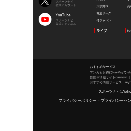
スポーツナビ
公式アカウント
大学野球
高
独立リーグ
YouTube
スポーツナビ
侍ジャパン
公式チャンネル
ライブ
to
おすすめサービス
マンガもお得にPayPayで eboo
自動車情報サイトcarview!
おすすめ情報サービス「mybe
スポーツナビはYah
プライバシーポリシー
-
プライバシーセ