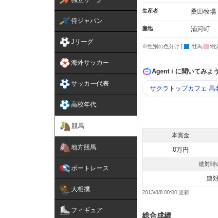
生産者
桑田牧場
侍ジャパン
産地
浦河町
Jリーグ
※性別の色分け [
:牡馬
:牝
海外サッカー
Agent i に聞いてみよ
サッカー代表
サクラトップカフェ 馬
高校年代
競馬
本賞金
地方競馬
0万円
連対時
ボートレース
連
大相撲
2013/8/8 00:00
フィギュア
総合成績