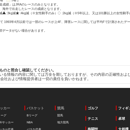
:2着
:3着 ]
走成績」はJRAのレースのみとなります。
方、海外で出走したレースの成績となります。
g減
:3kg減
:4kg減（※女性騎手のみ）
:2kg減（※5年以上、又は101勝以上の女性騎手
て 1993年4月以前では一部のレースが上4F、障害レースに関しては平均Fで計測されたデ
一部データがない場合があります。
ものと照合し確認してください。
いる情報の内容に関しては万全を期しておりますが、その内容の正確性およ
式会社および情報提供者は一切の責任を負いかねます。
ッカー
バスケット
競馬
ゴルフ
フィギ
リーグ
Bリーグ
競馬
テニス
卓球
外サッカー
NBA
地方競馬
格闘技
大相撲
ッカー代表
バスケ代表