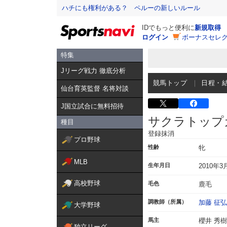
ハチにも権利がある？ ペルーの新しいルール
IDでもっと便利に
新規取得
ログイン
ボーナスセレク
特集
Jリーグ戦力 徹底分析
競馬トップ
日程・
仙台育英監督 名将対談
J国立試合に無料招待
サクラトップ
種目
登録抹消
プロ野球
性齢
牝
MLB
生年月日
2010年3
高校野球
毛色
鹿毛
調教師（所属）
加藤 征弘
大学野球
馬主
櫻井 秀樹
独立リーグ