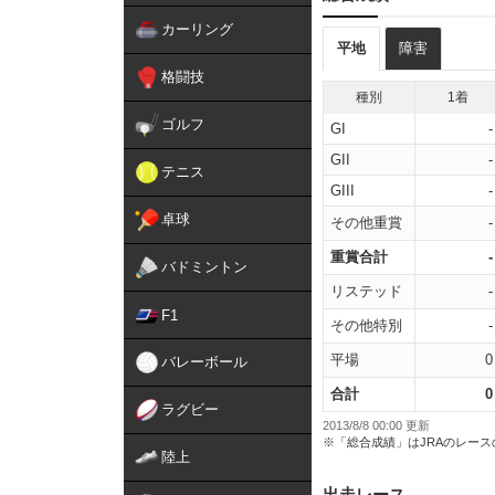
カーリング
平地
障害
格闘技
種別
1着
ゴルフ
GI
-
GII
-
テニス
GIII
-
卓球
その他重賞
-
重賞合計
-
バドミントン
リステッド
-
F1
その他特別
-
平場
0
バレーボール
合計
0
ラグビー
2013/8/8 00:00 更新
※「総合成績」はJRAのレー
陸上
出走レース