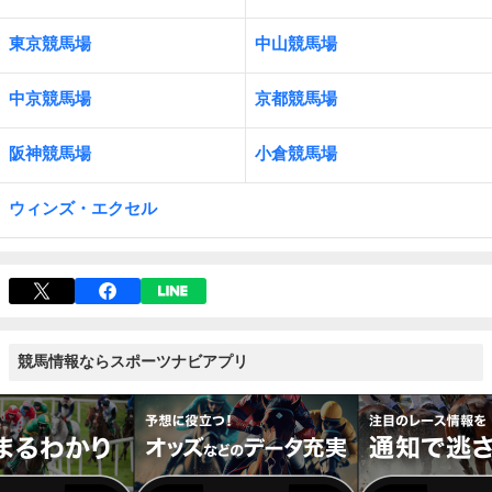
東京競馬場
中山競馬場
中京競馬場
京都競馬場
阪神競馬場
小倉競馬場
ウィンズ・エクセル
競馬情報ならスポーツナビアプリ