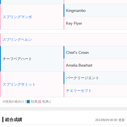
Kingmambo
スプリングマンボ
Key Flyer
スプリングベルン
Chief’s Crown
チーフベアハート
Amelia Bearhart
パークリージエント
スプリングサミット
チエリーセフト
※性別の色分け [
:牡馬
:牝馬 ]
総合成績
2013/8/29 00:00