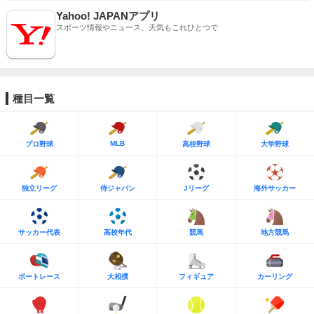
Yahoo! JAPANアプリ
スポーツ情報やニュース、天気もこれひとつで
種目一覧
MLB
プロ野球
高校野球
大学野球
独立リーグ
侍ジャパン
Jリーグ
海外サッカー
サッカー代表
高校年代
競馬
地方競馬
ボートレース
大相撲
フィギュア
カーリング