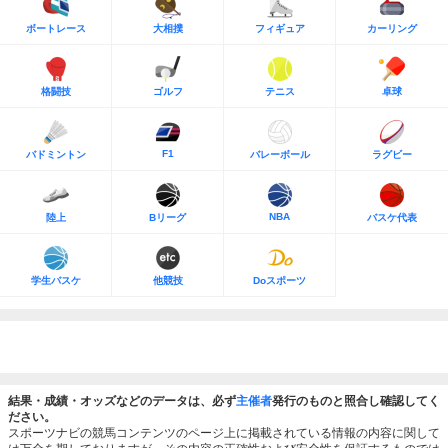
ボートレース
大相撲
フィギュア
カーリング
格闘技
ゴルフ
テニス
卓球
F1
バドミントン
バレーボール
ラグビー
NBA
陸上
Bリーグ
バスケ代表
学生バスケ
他競技
Doスポーツ
結果・成績・オッズなどのデータは、必ず
主催者
発行のものと照合し確認してく
ださい。
スポーツナビの競馬コンテンツのページ上に掲載されている情報の内容に関して