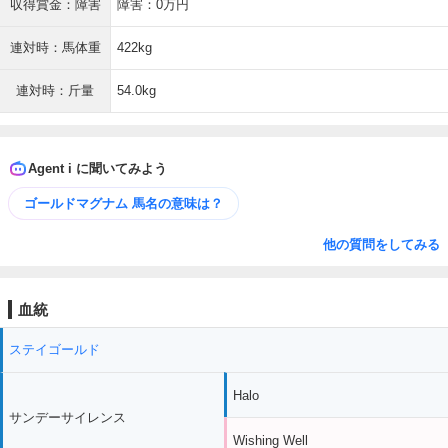
収得賞金：障害
障害：0万円
連対時：馬体重
422kg
連対時：斤量
54.0kg
Agent i に聞いてみよう
ゴールドマグナム 馬名の意味は？
他の質問をしてみる
血統
ステイゴールド
Halo
サンデーサイレンス
Wishing Well