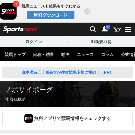
競馬ニュースも結果もすぐわかる
閉じる
スポーツナビ
検索
通知
i
ログイン
ID新規取得
競馬トップ
日程・結果
動画
ニュース
コラム
公式情
真中満＆五十嵐亮太が佐賀競馬予想に挑戦！（PR）
ノボサイボーグ
牡 登録抹消
無料アプリで競馬情報をチェックする