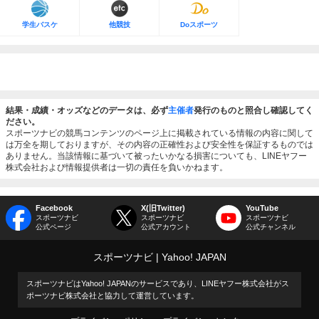
学生バスケ
他競技
Doスポーツ
結果・成績・オッズなどのデータは、必ず
主催者
発行のものと照合し確認してく
ださい。
スポーツナビの競馬コンテンツのページ上に掲載されている情報の内容に関して
は万全を期しておりますが、その内容の正確性および安全性を保証するものでは
ありません。当該情報に基づいて被ったいかなる損害についても、LINEヤフー
株式会社および情報提供者は一切の責任を負いかねます。
Facebook
X(旧Twitter)
YouTube
スポーツナビ
スポーツナビ
スポーツナビ
公式ページ
公式アカウント
公式チャンネル
スポーツナビ
Yahoo! JAPAN
スポーツナビはYahoo! JAPANのサービスであり、LINEヤフー株式会社がス
ポーツナビ株式会社と協力して運営しています。