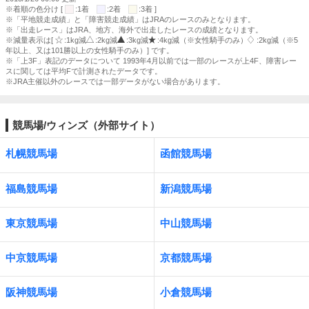
※着順の色分け [
:1着
:2着
:3着 ]
※「平地競走成績」と「障害競走成績」はJRAのレースのみとなります。
※「出走レース」はJRA、地方、海外で出走したレースの成績となります。
※減量表示は[
:1kg減
:2kg減
:3kg減
:4kg減（※女性騎手のみ）
:2kg減（※5
年以上、又は101勝以上の女性騎手のみ）] です。
※「上3F」表記のデータについて 1993年4月以前では一部のレースが上4F、障害レー
スに関しては平均Fで計測されたデータです。
※JRA主催以外のレースでは一部データがない場合があります。
競馬場/ウィンズ（外部サイト）
札幌競馬場
函館競馬場
福島競馬場
新潟競馬場
東京競馬場
中山競馬場
中京競馬場
京都競馬場
阪神競馬場
小倉競馬場