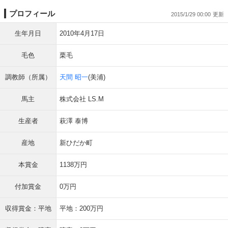
プロフィール
2015/1/29 00:00
生年月日
2010年4月17日
毛色
栗毛
調教師（所属）
天間 昭一
(美浦)
馬主
株式会社 LS.M
生産者
萩澤 泰博
産地
新ひだか町
本賞金
1138万円
付加賞金
0万円
収得賞金：平地
平地：200万円