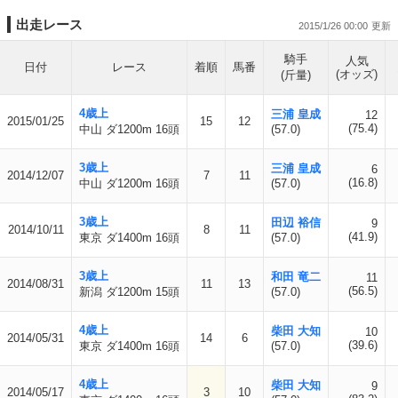
出走レース
2015/1/26 00:00
騎手
人気
日付
レース
着順
馬番
(オッズ)
(斤量)
4歳上
三浦 皇成
12
2015/01/25
15
12
(75.4)
中山 ダ1200m 16頭
(57.0)
3歳上
三浦 皇成
6
2014/12/07
7
11
(16.8)
中山 ダ1200m 16頭
(57.0)
3歳上
田辺 裕信
9
2014/10/11
8
11
(41.9)
東京 ダ1400m 16頭
(57.0)
3歳上
和田 竜二
11
2014/08/31
11
13
(56.5)
新潟 ダ1200m 15頭
(57.0)
4歳上
柴田 大知
10
2014/05/31
14
6
(39.6)
東京 ダ1400m 16頭
(57.0)
4歳上
柴田 大知
9
2014/05/17
3
10