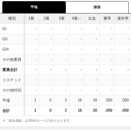
平地
障害
種別
1着
2着
3着
4着～
出走
勝率
連対率
-
-
-
-
-
-
-
GI
-
-
-
-
-
-
-
GII
-
-
-
-
-
-
-
GIII
-
-
-
-
-
-
-
その他重賞
-
-
-
-
-
-
-
重賞合計
-
-
-
-
-
-
-
リステッド
-
-
-
-
-
-
-
その他特別
1
0
3
16
20
.050
.050
平場
1
0
3
16
20
.050
.050
合計
※「総合成績」はJRAのレースのみとなります。