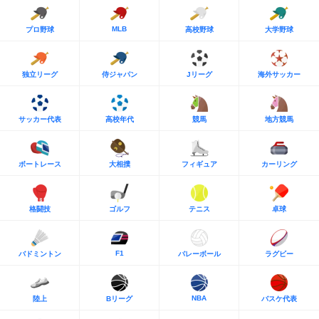
MLB
プロ野球
高校野球
大学野球
独立リーグ
侍ジャパン
Jリーグ
海外サッカー
サッカー代表
高校年代
競馬
地方競馬
ボートレース
大相撲
フィギュア
カーリング
格闘技
ゴルフ
テニス
卓球
F1
バドミントン
バレーボール
ラグビー
NBA
陸上
Bリーグ
バスケ代表