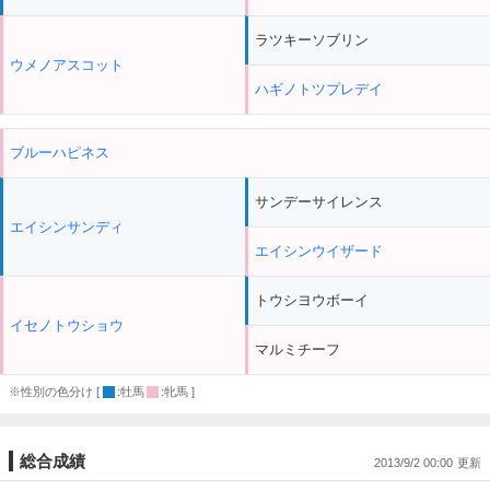
ラツキーソブリン
ウメノアスコット
ハギノトツプレデイ
ブルーハピネス
サンデーサイレンス
エイシンサンディ
エイシンウイザード
トウシヨウボーイ
イセノトウショウ
マルミチーフ
※性別の色分け [
:牡馬
:牝馬 ]
総合成績
2013/9/2 00:00