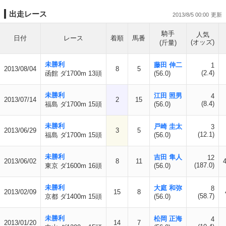
出走レース
2013/8/5 00:00
騎手
人気
日付
レース
着順
馬番
(オッズ)
(斤量)
未勝利
藤田 伸二
1
2013/08/04
8
5
(2.4)
函館 ダ1700m 13頭
(56.0)
未勝利
江田 照男
4
2013/07/14
2
15
(8.4)
福島 ダ1700m 15頭
(56.0)
未勝利
戸崎 圭太
3
2013/06/29
3
5
(12.1)
福島 ダ1700m 15頭
(56.0)
未勝利
吉田 隼人
12
2013/06/02
8
11
(187.0)
東京 ダ1600m 16頭
(56.0)
未勝利
大庭 和弥
8
2013/02/09
15
8
(58.7)
京都 ダ1400m 15頭
(56.0)
未勝利
松岡 正海
4
2013/01/20
14
7