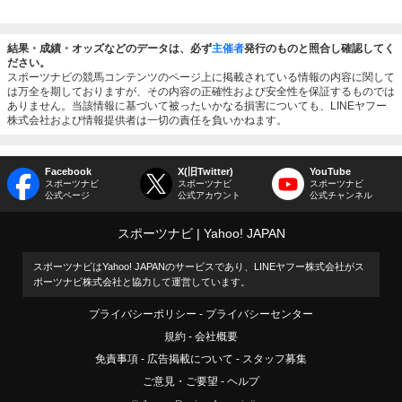
結果・成績・オッズなどのデータは、必ず
主催者
発行のものと照合し確認してく
ださい。
スポーツナビの競馬コンテンツのページ上に掲載されている情報の内容に関して
は万全を期しておりますが、その内容の正確性および安全性を保証するものでは
ありません。当該情報に基づいて被ったいかなる損害についても、LINEヤフー
株式会社および情報提供者は一切の責任を負いかねます。
Facebook
X(旧Twitter)
YouTube
スポーツナビ
スポーツナビ
スポーツナビ
公式ページ
公式アカウント
公式チャンネル
スポーツナビ
Yahoo! JAPAN
スポーツナビはYahoo! JAPANのサービスであり、LINEヤフー株式会社がス
ポーツナビ株式会社と協力して運営しています。
プライバシーポリシー
プライバシーセンター
規約
会社概要
免責事項
広告掲載について
スタッフ募集
ご意見・ご要望
ヘルプ