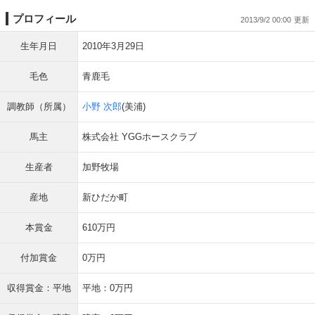
プロフィール
2013/9/2 00:00
生年月日
2010年3月29日
毛色
青鹿毛
調教師（所属）
小野 次郎
(美浦)
馬主
株式会社 YGGホースクラブ
生産者
加野牧場
産地
新ひだか町
本賞金
610万円
付加賞金
0万円
収得賞金：平地
平地：0万円