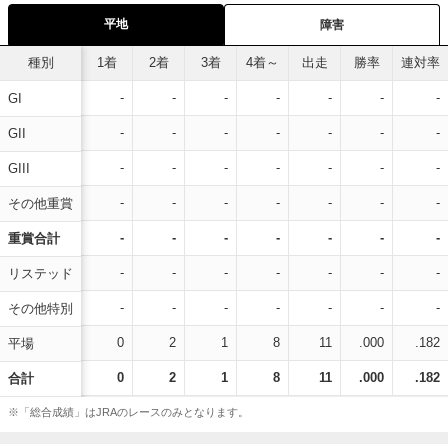
平地
障害
種別
1着
2着
3着
4着～
出走
勝率
連対率
-
-
-
-
-
-
-
GI
-
-
-
-
-
-
-
GII
-
-
-
-
-
-
-
GIII
-
-
-
-
-
-
-
その他重賞
-
-
-
-
-
-
-
重賞合計
-
-
-
-
-
-
-
リステッド
-
-
-
-
-
-
-
その他特別
0
2
1
8
11
.000
.182
平場
0
2
1
8
11
.000
.182
合計
※「総合成績」はJRAのレースのみとなります。