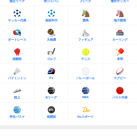
独立リーグ
侍ジャパン
Jリーグ
海外サッカー
サッカー代表
高校年代
競馬
地方競馬
ボートレース
大相撲
フィギュア
カーリング
格闘技
ゴルフ
テニス
卓球
F1
バドミントン
バレーボール
ラグビー
NBA
陸上
Bリーグ
バスケ代表
学生バスケ
他競技
Doスポーツ