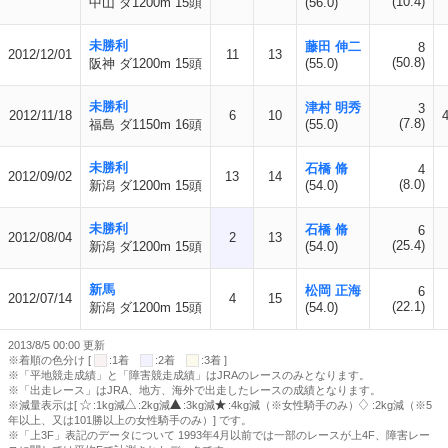
(10.4)
中山 ダ1200m 15頭
(56.0)
未勝利
藤田 伸二
8
2012/12/01
11
13
(50.8)
阪神 ダ1200m 15頭
(55.0)
未勝利
津村 明秀
3
2012/11/18
6
10
(7.8)
福島 ダ1150m 16頭
(55.0)
未勝利
石橋 脩
4
2012/09/02
13
14
(8.0)
新潟 ダ1200m 15頭
(54.0)
未勝利
石橋 脩
6
2012/08/04
2
13
(25.4)
新潟 ダ1200m 15頭
(54.0)
新馬
松岡 正海
6
2012/07/14
4
15
(22.1)
新潟 ダ1200m 15頭
(54.0)
2013/8/5 00:00 更新
※着順の色分け [
:1着
:2着
:3着 ]
※「平地競走成績」と「障害競走成績」はJRAのレースのみとなります。
※「出走レース」はJRA、地方、海外で出走したレースの成績となります。
※減量表示は[
:1kg減
:2kg減
:3kg減
:4kg減（※女性騎手のみ）
:2kg減（※5
年以上、又は101勝以上の女性騎手のみ）] です。
※「上3F」表記のデータについて 1993年4月以前では一部のレースが上4F、障害レー