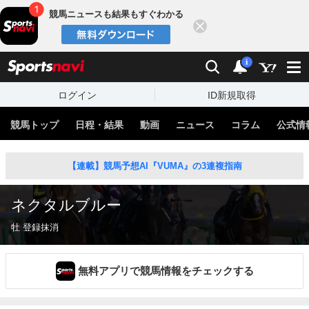
競馬ニュースも結果もすぐわかる
閉じる
スポーツナビ
検索
通知
i
ログイン
ID新規取得
競馬トップ
日程・結果
動画
ニュース
コラム
公式情
【連載】競馬予想AI『VUMA』の3連複指南
ネクタルブルー
牡 登録抹消
無料アプリで競馬情報をチェックする