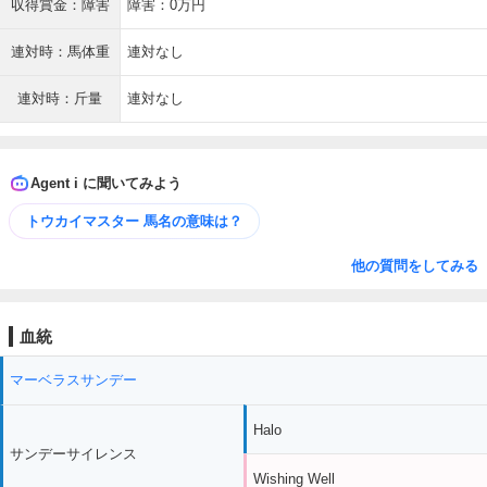
収得賞金：障害
障害：0万円
連対時：馬体重
連対なし
連対時：斤量
連対なし
Agent i に聞いてみよう
トウカイマスター 馬名の意味は？
他の質問をしてみる
血統
マーベラスサンデー
Halo
サンデーサイレンス
Wishing Well