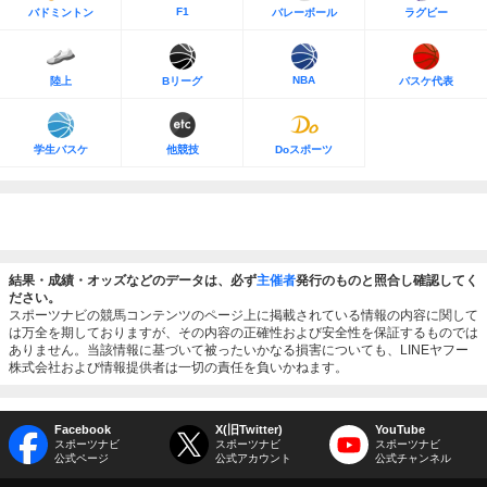
F1
バドミントン
バレーボール
ラグビー
NBA
陸上
Bリーグ
バスケ代表
学生バスケ
他競技
Doスポーツ
結果・成績・オッズなどのデータは、必ず
主催者
発行のものと照合し確認してく
ださい。
スポーツナビの競馬コンテンツのページ上に掲載されている情報の内容に関して
は万全を期しておりますが、その内容の正確性および安全性を保証するものでは
ありません。当該情報に基づいて被ったいかなる損害についても、LINEヤフー
株式会社および情報提供者は一切の責任を負いかねます。
Facebook
X(旧Twitter)
YouTube
スポーツナビ
スポーツナビ
スポーツナビ
公式ページ
公式アカウント
公式チャンネル