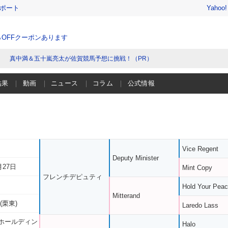
レポート
Yahoo
％OFFクーポンあります
真中満＆五十嵐亮太が佐賀競馬予想に挑戦！（PR）
結果
動画
ニュース
コラム
公式情報
Vice Regent
Deputy Minister
月27日
Mint Copy
フレンチデピュティ
Hold Your Pea
Mitterand
(栗東)
Laredo Lass
ホールディン
Halo