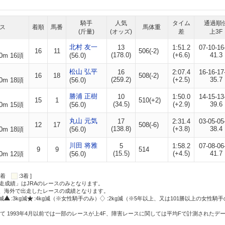
騎手
人気
タイム
通過順
ス
着順
馬番
馬体重
(斤量)
(オッズ)
差
上3F
北村 友一
13
1:51.2
07-10-16
16
11
506(-2)
(178.0)
(+6.6)
41.3
0m 16頭
(56.0)
松山 弘平
16
2:07.4
16-16-17
16
18
508(-2)
(259.2)
(+2.5)
35.7
0m 18頭
(56.0)
勝浦 正樹
10
1:50.0
14-15-13
15
1
510(+2)
(34.5)
(+2.9)
39.6
0m 15頭
(56.0)
丸山 元気
17
2:31.4
03-05-05
12
17
508(-6)
(138.8)
(+3.8)
38.4
0m 18頭
(56.0)
川田 将雅
5
1:58.2
07-08-06
9
9
514
(15.5)
(+4.5)
41.7
0m 12頭
(56.0)
:2着
:3着 ]
走成績」はJRAのレースのみとなります。
方、海外で出走したレースの成績となります。
g減
:3kg減
:4kg減（※女性騎手のみ）
:2kg減（※5年以上、又は101勝以上の女性騎手
て 1993年4月以前では一部のレースが上4F、障害レースに関しては平均Fで計測されたデ