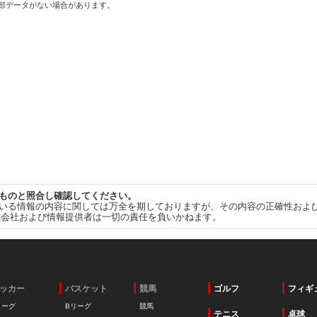
一部データがない場合があります。
ものと照合し確認してください。
いる情報の内容に関しては万全を期しておりますが、その内容の正確性およ
式会社および情報提供者は一切の責任を負いかねます。
ッカー
バスケット
競馬
ゴルフ
フィギ
リーグ
Bリーグ
競馬
テニス
卓球