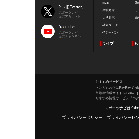
MLB
海
X（旧Twitter）
高校野球
サ
スポーツナビ
公式アカウント
大学野球
高
独立リーグ
YouTube
スポーツナビ
侍ジャパン
公式チャンネル
ライブ
to
おすすめサービス
マンガもお得にPayPayで eboo
自動車情報サイトcarview!
おすすめ情報サービス「mybe
スポーツナビはYah
プライバシーポリシー
-
プライバシーセ