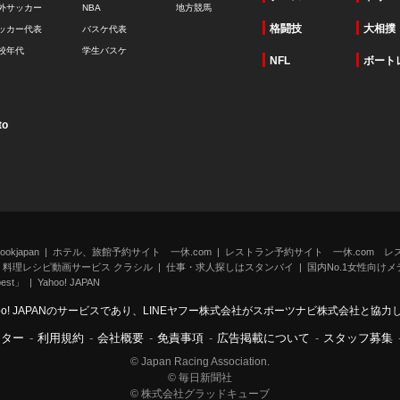
外サッカー
NBA
地方競馬
格闘技
大相撲
ッカー代表
バスケ代表
校年代
学生バスケ
NFL
ボート
to
kjapan
ホテル、旅館予約サイト 一休.com
レストラン予約サイト 一休.com レ
料理レシピ動画サービス クラシル
仕事・求人探しはスタンバイ
国内No.1女性向けメデ
st」
Yahoo! JAPAN
oo! JAPANのサービスであり、LINEヤフー株式会社がスポーツナビ株式会社と協
ンター
-
利用規約
-
会社概要
-
免責事項
-
広告掲載について
-
スタッフ募集
© Japan Racing Association.
© 毎日新聞社
© 株式会社グラッドキューブ