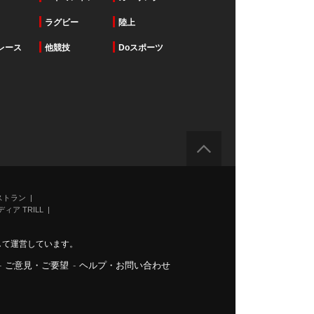
ラグビー
陸上
レース
他競技
Doスポーツ
ストラン
ィア TRILL
力して運営しています。
-
ご意見・ご要望
-
ヘルプ・お問い合わせ