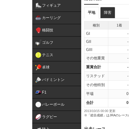
フィギュア
平地
障害
カーリング
種別
1着
格闘技
GI
-
GII
-
ゴルフ
GIII
-
テニス
その他重賞
-
重賞合計
-
卓球
リステッド
-
バドミントン
その他特別
-
F1
平場
0
合計
0
バレーボール
2013/10/15 00:00 更新
※「総合成績」はJRAのレー
ラグビー
出走レース