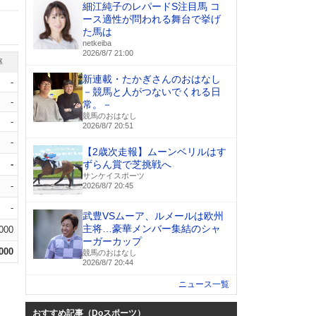
細江純子のレパードS注目馬 コ
ース適性が問われる舞台で挙げ
た馬は
netkeiba
2026/8/7 21:00
率
新連載・たかぎさんのおはなし
-
－競馬と人がつないでくれる日
-
常。－
競馬のおはなし
-
2026/8/7 20:51
-
【2歳次走報】ムーンベリルはす
-
ずらん賞で芝挑戦へ
サンケイスポーツ
-
2026/8/7 20:45
-
武豊VSムーア、ルメールは欧州
主将…豪華メンバー集結のシャ
.000
ーガーカップ
.000
競馬のおはなし
2026/8/7 20:44
ニュース一覧
おすすめ記事（Doスポーツ）