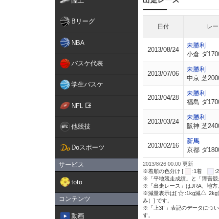
陸上
Bリーグ
日付
レー
NBA
未勝利
2013/08/24
小倉 ダ170
バスケ代表
未勝利
2013/07/06
中京 芝200
学生バスケ
未勝利
2013/04/28
福島 ダ170
NFL
未勝利
2013/03/24
阪神 芝240
他競技
新馬
2013/02/16
Doスポーツ
京都 ダ180
サービス
2013/8/26 00:00 更新
※着順の色分け [
:1着
※「平地競走成績」と「障害競
toto
※「出走レース」はJRA、地
※減量表示は[
:1kg減
:2k
コンテンツ
み）] です。
※「上3F」表記のデータについ
動画
す。