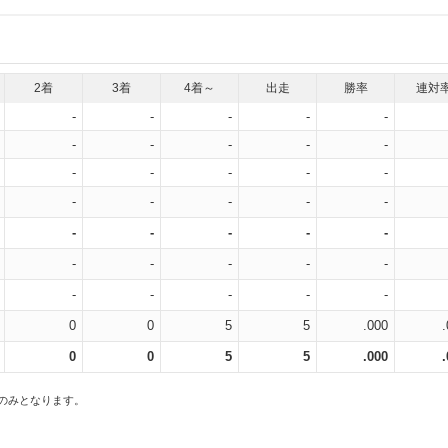
2着
3着
4着～
出走
勝率
連対
-
-
-
-
-
-
-
-
-
-
-
-
-
-
-
-
-
-
-
-
-
-
-
-
-
-
-
-
-
-
-
-
-
-
-
0
0
5
5
.000
0
0
5
5
.000
スのみとなります。