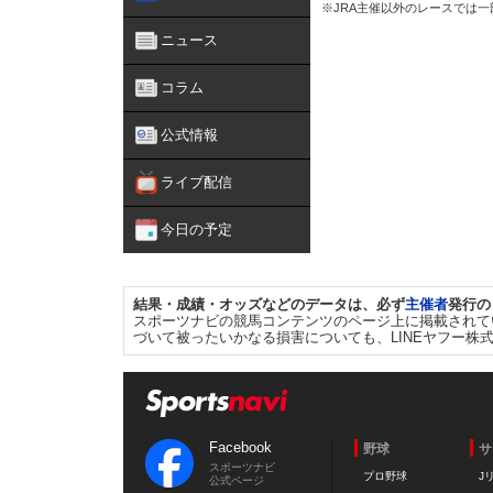
※JRA主催以外のレースでは
ニュース
コラム
公式情報
ライブ配信
今日の予定
結果・成績・オッズなどのデータは、必ず
主催者
発行の
スポーツナビの競馬コンテンツのページ上に掲載されて
づいて被ったいかなる損害についても、LINEヤフー株
Facebook
野球
サ
スポーツナビ
プロ野球
J
公式ページ