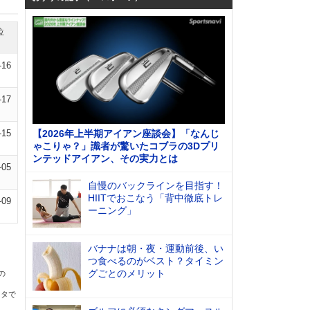
位
-16
-17
-15
【2026年上半期アイアン座談会】「なんじ
ゃこりゃ？」識者が驚いたコブラの3Dプリ
ンテッドアイアン、その実力とは
-05
自慢のバックラインを目指す！
HIITでおこなう「背中徹底トレ
-09
ーニング」
バナナは朝・夜・運動前後、い
つ食べるのがベスト？タイミン
グごとのメリット
の
ータで