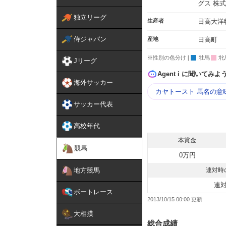
グス 株
独立リーグ
生産者
日高大洋
侍ジャパン
産地
日高町
※性別の色分け [
:牡馬
:牝
Jリーグ
Agent i に聞いてみよ
海外サッカー
カヤトースト 馬名の意
サッカー代表
高校年代
本賞金
競馬
0万円
地方競馬
連対時
連
ボートレース
2013/10/15 00:00
大相撲
総合成績