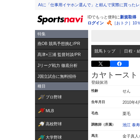
AIに「仕事用イヤホン選んで」と頼んで実際に買った
IDでもっと便利に
新規取得
ログイン
［おトク］10
特集
燕OB 競馬予想挑む/PR
競馬トップ
日程・
髙津×三浦 監督対談/PR
Jリーグ戦力 徹底分析
カヤトースト
J国立試合に無料招待
登録抹消
種目
性齢
せん
プロ野球
生年月日
2010年4
MLB
毛色
栗毛
高校野球
調教師（所属）
池江 泰寿
馬主
金子真人
大学野球