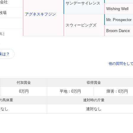
式会社
サンデーサイレンス
Wishing Well
牧場
アグネスキフジン
Mr. Prospector
スウィーピングズ
Broom Dance
馬 ]
う
味は？
他の質問をし
付加賞金
収得賞金
0万円
平地：0万円
障害：0万円
の馬体重
連対時の斤量
対なし
連対なし