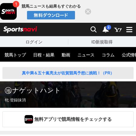
競馬ニュースも結果もすぐわかる
閉じる
スポーツナビ
検索
通知
i
ログイン
ID新規取得
競馬トップ
日程・結果
動画
ニュース
コラム
公式情
真中満＆五十嵐亮太が佐賀競馬予想に挑戦！（PR）
ナゲットハント
牝 登録抹消
無料アプリで競馬情報をチェックする