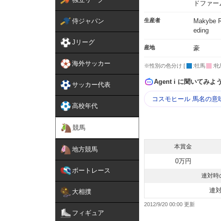
ドファー
侍ジャパン
生産者
Makybe R
eding
Jリーグ
産地
豪
海外サッカー
※性別の色分け [
:牡馬
:牝
Agent i に聞いてみよ
サッカー代表
コスモヒール 馬名の意
高校年代
競馬
本賞金
地方競馬
0万円
ボートレース
連対時
連
大相撲
2012/9/20 00:00
フィギュア