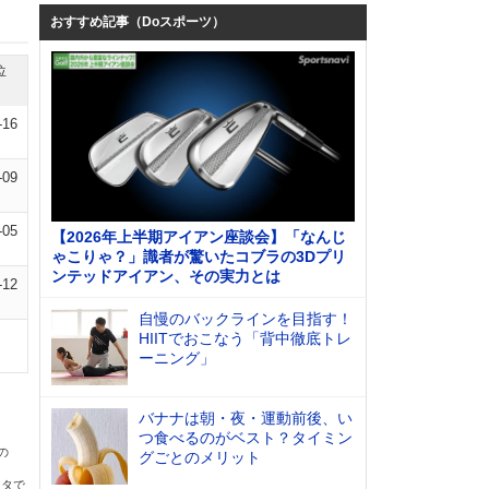
おすすめ記事（Doスポーツ）
位
-16
-09
-05
【2026年上半期アイアン座談会】「なんじ
ゃこりゃ？」識者が驚いたコブラの3Dプリ
ンテッドアイアン、その実力とは
-12
自慢のバックラインを目指す！
HIITでおこなう「背中徹底トレ
ーニング」
バナナは朝・夜・運動前後、い
つ食べるのがベスト？タイミン
の
グごとのメリット
ータで