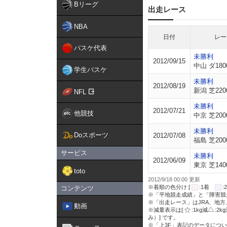
Bリーグ
出走レース
NBA
日付
レー
バスケ代表
未勝利
2012/09/15
中山 ダ180
学生バスケ
未勝利
2012/08/19
新潟 芝220
NFL
未勝利
2012/07/21
他競技
中京 芝200
未勝利
Doスポーツ
2012/07/08
福島 芝200
サービス
未勝利
2012/06/09
東京 芝140
toto
2012/9/18 00:00 更新
※着順の色分け [
:1着
コンテンツ
※「平地競走成績」と「障害競
※「出走レース」はJRA、地
動画
※減量表示は[
:1kg減
:2k
み）] です。
※「上3F」表記のデータについ