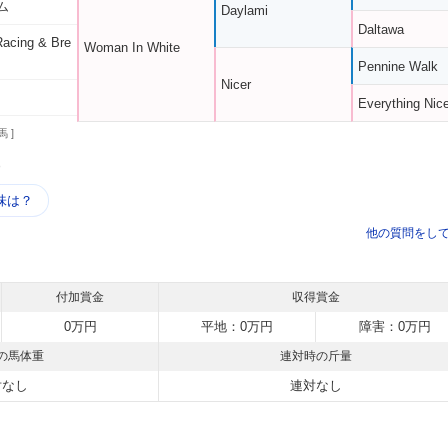
ム
Daylami
Daltawa
acing & Bre
Woman In White
Pennine Walk
Nicer
Everything Nic
馬 ]
う
味は？
他の質問をし
付加賞金
収得賞金
0万円
平地：0万円
障害：0万円
の馬体重
連対時の斤量
対なし
連対なし