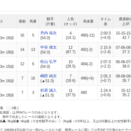
騎手
人気
タイム
通過順
ス
着順
馬番
馬体重
(斤量)
(オッズ)
差
上3F
丹内 祐次
4
2:00.5
15-15-15
16
5
480(-12)
(14.1)
(+4.0)
42.7
0m 16頭
(54.0)
中谷 雄太
12
2:15.9
07-06-08
14
13
492(-2)
(87.7)
(+2.4)
37.3
0m 18頭
(54.0)
松山 弘平
10
2:07.0
06-06-07
12
6
494(-2)
(28.5)
(+2.2)
38.0
0m 15頭
(54.0)
嶋田 純次
7
2:05.3
08-08-09
7
16
496(+6)
(18.6)
(+0.7)
35.7
0m 16頭
(▲51.0)
杉原 誠人
11
1:24.4
15-12
7
3
490
(37.5)
(+0.6)
35.2
0m 18頭
(▲51.0)
:2着
:3着 ]
走成績」はJRAのレースのみとなります。
方、海外で出走したレースの成績となります。
g減
:3kg減
:4kg減（※女性騎手のみ）
:2kg減（※5年以上、又は101勝以上の女性騎手
て 1993年4月以前では一部のレースが上4F、障害レースに関しては平均Fで計測されたデ