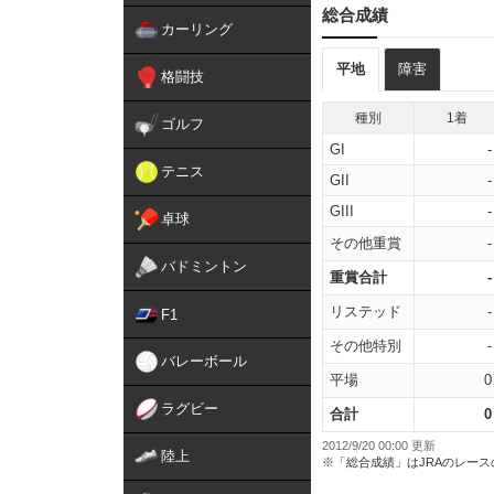
総合成績
カーリング
平地
障害
格闘技
種別
1着
ゴルフ
GI
-
テニス
GII
-
GIII
-
卓球
その他重賞
-
バドミントン
重賞合計
-
リステッド
-
F1
その他特別
-
バレーボール
平場
0
ラグビー
合計
0
2012/9/20 00:00 更新
陸上
※「総合成績」はJRAのレー