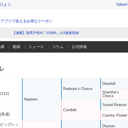
けよう
Yahoo
、アプリで使えるお得なクーポン
【連載】競馬予想AI『VUMA』の3連複指南
結果
動画
ニュース
コラム
公式情報
ル
Danehill
Redoute’s Choice
Shantha’s
月21日
Choice
Nadeem
Sound Reason
Candide
(美浦)
Country Flower
 ビッグレッ
Doyoun