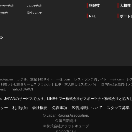
格闘技
大相撲
ッカー代表
バスケ代表
校年代
学生バスケ
NFL
ボート
to
kjapan
ホテル、旅館予約サイト 一休.com
レストラン予約サイト 一休.com レ
料理レシピ動画サービス クラシル
仕事・求人探しはスタンバイ
国内No.1女性向けメデ
st」
Yahoo! JAPAN
oo! JAPANのサービスであり、LINEヤフー株式会社がスポーツナビ株式会社と協
ンター
-
利用規約
-
会社概要
-
免責事項
-
広告掲載について
-
スタッフ募集
© Japan Racing Association.
© 毎日新聞社
© 株式会社グラッドキューブ
© Sportsnavi