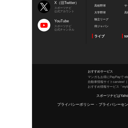
X（旧Twitter）
高校野球
サ
スポーツナビ
公式アカウント
大学野球
高
独立リーグ
YouTube
スポーツナビ
侍ジャパン
公式チャンネル
ライブ
to
おすすめサービス
マンガもお得にPayPayで eboo
自動車情報サイトcarview!
おすすめ情報サービス「mybe
スポーツナビはYah
プライバシーポリシー
-
プライバシーセ