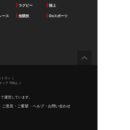
ラグビー
陸上
レース
他競技
Doスポーツ
ストラン
ィア TRILL
力して運営しています。
-
ご意見・ご要望
-
ヘルプ・お問い合わせ