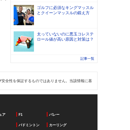
ゴルフに必須なキングマッスル
とクイーンマッスルの鍛え方
太っていないのに悪玉コレステ
ロール値が高い原因と対策は？
記事一覧
び安全性を保証するものではありません。当該情報に基
ュア
F1
バレー
バドミントン
カーリング