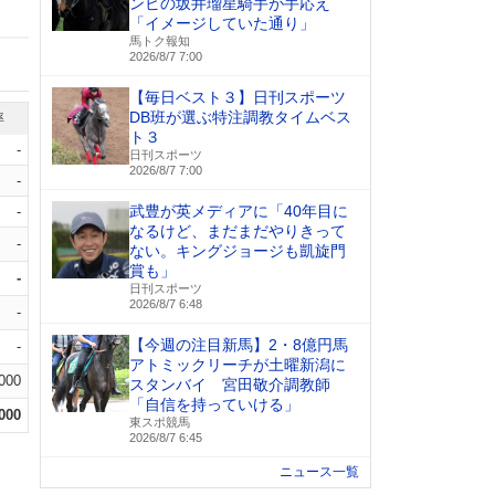
ンビの坂井瑠星騎手が手応え
「イメージしていた通り」
馬トク報知
2026/8/7 7:00
【毎日ベスト３】日刊スポーツ
DB班が選ぶ特注調教タイムベス
率
ト３
-
日刊スポーツ
2026/8/7 7:00
-
武豊が英メディアに「40年目に
-
なるけど、まだまだやりきって
-
ない。キングジョージも凱旋門
賞も」
-
日刊スポーツ
2026/8/7 6:48
-
【今週の注目新馬】2・8億円馬
-
アトミックリーチが土曜新潟に
.000
スタンバイ 宮田敬介調教師
「自信を持っていける」
.000
東スポ競馬
2026/8/7 6:45
ニュース一覧