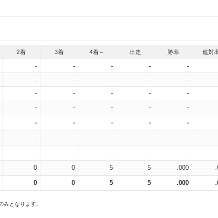
2着
3着
4着～
出走
勝率
連対
-
-
-
-
-
-
-
-
-
-
-
-
-
-
-
-
-
-
-
-
-
-
-
-
-
-
-
-
-
-
-
-
-
-
-
0
0
5
5
.000
0
0
5
5
.000
スのみとなります。