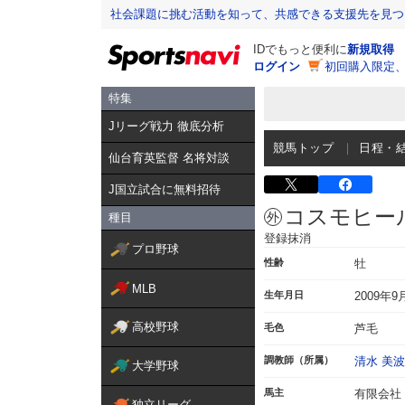
社会課題に挑む活動を知って、共感できる支援先を見つ
IDでもっと便利に
新規取得
ログイン
初回購入限定
特集
Jリーグ戦力 徹底分析
競馬トップ
日程・
仙台育英監督 名将対談
J国立試合に無料招待
コスモヒー
種目
登録抹消
プロ野球
性齢
牡
MLB
生年月日
2009年9
高校野球
毛色
芦毛
調教師（所属）
清水 美波
大学野球
馬主
有限会社
独立リーグ