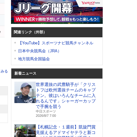
e
関連リンク（外部）
【YouTube】スポーツナビ競馬チャンネル
日本中央競馬会（JRA）
地方競馬全国協会
てみる
新着ニュース
世界選抜の武豊騎手が「クリス
トフは欧州選抜チームのキャプ
テン。彼はいろんなチームに入
れるんです」シャーガーカップ
で手腕を競う
中日スポーツ
2026/8/7 7:00
【札幌記念・１週前】凱旋門賞
見据えるアドマイヤテラと新コ