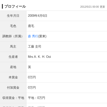
プロフィール
2012/5/21 00:00
生年月日
2009年4月6日
毛色
鹿毛
調教師（所属）
森 秀行
(栗東)
馬主
工藤 圭司
生産者
Mrs A. K. H. Ooi
産地
英
本賞金
0万円
付加賞金
0万円
収得賞金：平地
平地：0万円