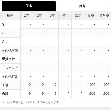
平地
障害
種別
1着
2着
3着
4着～
出走
勝率
連対率
-
-
-
-
-
-
-
GI
-
-
-
-
-
-
-
GII
-
-
-
-
-
-
-
GIII
-
-
-
-
-
-
-
その他重賞
-
-
-
-
-
-
-
重賞合計
-
-
-
-
-
-
-
リステッド
-
-
-
-
-
-
-
その他特別
0
0
0
4
4
.000
.000
平場
0
0
0
4
4
.000
.000
合計
※「総合成績」はJRAのレースのみとなります。