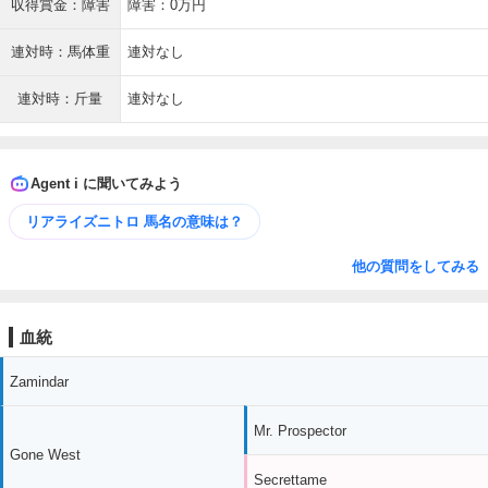
収得賞金：障害
障害：0万円
連対時：馬体重
連対なし
連対時：斤量
連対なし
Agent i に聞いてみよう
リアライズニトロ 馬名の意味は？
他の質問をしてみる
血統
Zamindar
Mr. Prospector
Gone West
Secrettame