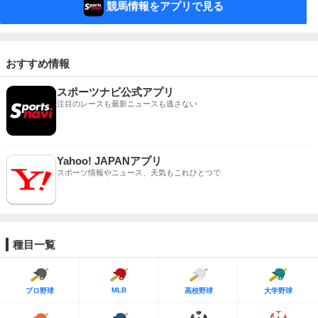
競馬情報をアプリで見る
おすすめ情報
スポーツナビ公式アプリ
注目のレースも最新ニュースも逃さない
Yahoo! JAPANアプリ
スポーツ情報やニュース、天気もこれひとつで
種目一覧
MLB
プロ野球
高校野球
大学野球