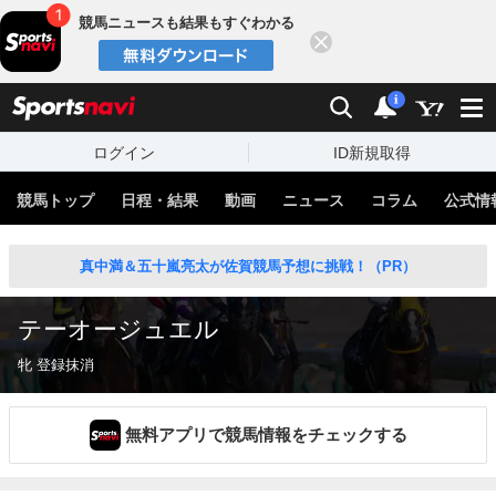
競馬ニュースも結果もすぐわかる
閉じる
スポーツナビ
検索
通知
i
ログイン
ID新規取得
競馬トップ
日程・結果
動画
ニュース
コラム
公式情
真中満＆五十嵐亮太が佐賀競馬予想に挑戦！（PR）
テーオージュエル
牝 登録抹消
無料アプリで競馬情報をチェックする