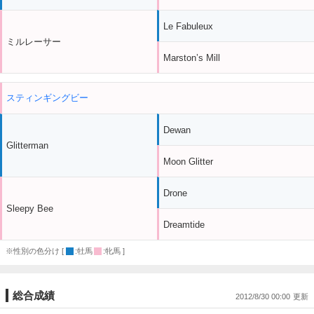
Le Fabuleux
ミルレーサー
Marston’s Mill
スティンギングビー
Dewan
Glitterman
Moon Glitter
Drone
Sleepy Bee
Dreamtide
※性別の色分け [
:牡馬
:牝馬 ]
総合成績
2012/8/30 00:00