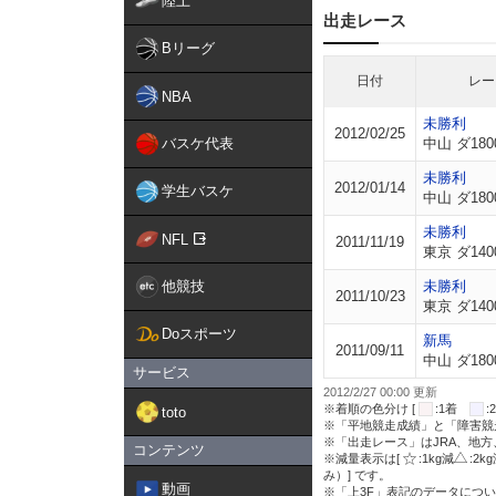
陸上
出走レース
Bリーグ
日付
レー
NBA
未勝利
2012/02/25
バスケ代表
中山 ダ180
未勝利
2012/01/14
学生バスケ
中山 ダ180
未勝利
NFL
2011/11/19
東京 ダ140
他競技
未勝利
2011/10/23
東京 ダ140
Doスポーツ
新馬
2011/09/11
中山 ダ180
サービス
2012/2/27 00:00 更新
※着順の色分け [
:1着
toto
※「平地競走成績」と「障害競
※「出走レース」はJRA、地
コンテンツ
※減量表示は[
:1kg減
:2k
み）] です。
動画
※「上3F」表記のデータについ