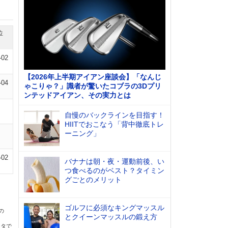
位
-02
【2026年上半期アイアン座談会】「なんじ
-04
ゃこりゃ？」識者が驚いたコブラの3Dプリ
ンテッドアイアン、その実力とは
自慢のバックラインを目指す！
HIITでおこなう「背中徹底トレ
ーニング」
-02
バナナは朝・夜・運動前後、い
つ食べるのがベスト？タイミン
グごとのメリット
ゴルフに必須なキングマッスル
の
とクイーンマッスルの鍛え方
ータで