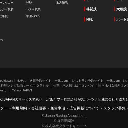
外サッカー
NBA
地方競馬
格闘技
大相撲
ッカー代表
バスケ代表
校年代
学生バスケ
NFL
ボート
to
kjapan
ホテル、旅館予約サイト 一休.com
レストラン予約サイト 一休.com レ
料理レシピ動画サービス クラシル
仕事・求人探しはスタンバイ
国内No.1女性向けメデ
st」
Yahoo! JAPAN
oo! JAPANのサービスであり、LINEヤフー株式会社がスポーツナビ株式会社と協
ンター
-
利用規約
-
会社概要
-
免責事項
-
広告掲載について
-
スタッフ募集
© Japan Racing Association.
© 毎日新聞社
© 株式会社グラッドキューブ