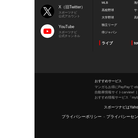
MLB
海
X（旧Twitter）
高校野球
サ
スポーツナビ
公式アカウント
大学野球
高
独立リーグ
YouTube
スポーツナビ
侍ジャパン
公式チャンネル
ライブ
to
おすすめサービス
マンガもお得にPayPayで eboo
自動車情報サイトcarview!
おすすめ情報サービス「mybe
スポーツナビはYah
プライバシーポリシー
-
プライバシーセ