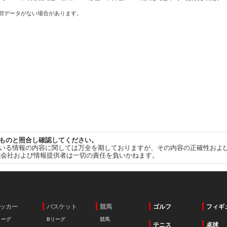
一部データがない場合があります。
ものと照合し確認してください。
いる情報の内容に関しては万全を期しておりますが、その内容の正確性およ
式会社および情報提供者は一切の責任を負いかねます。
ッカー
バスケット
競馬
ゴルフ
フィギ
リーグ
Bリーグ
競馬
テニス
卓球