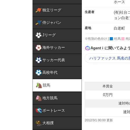
ホース
独立リーグ
生産者
(有)社
ョン白老
侍ジャパン
産地
白老町
Jリーグ
※性別の色分け [
:牡馬
:牝
海外サッカー
Agent i に聞いてみよ
ハリファックス 馬名の
サッカー代表
高校年代
競馬
本賞金
0万円
地方競馬
連対時
ボートレース
連
2012/3/1 00:00
大相撲