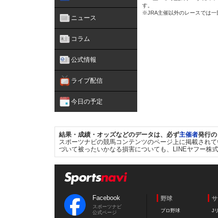
す。
※JRA主催以外のレースでは
ニュース
コラム
公式情報
ライブ配信
今日の予定
結果・成績・オッズなどのデータは、必ず
主催者
発行の
スポーツナビの競馬コンテンツのページ上に掲載されて
づいて被ったいかなる損害についても、LINEヤフー株
Facebook
野球
サ
スポーツナビ
プロ野球
J
公式ページ