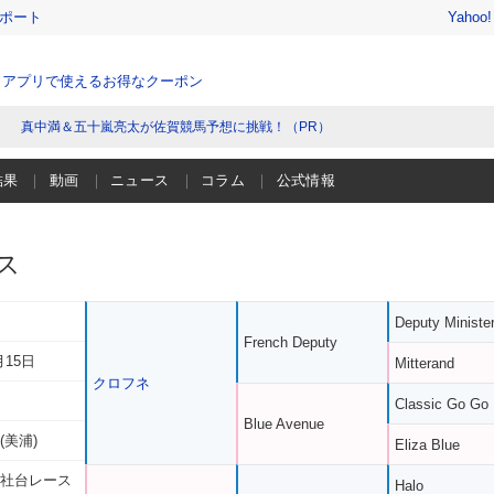
レポート
Yahoo
、アプリで使えるお得なクーポン
真中満＆五十嵐亮太が佐賀競馬予想に挑戦！（PR）
結果
動画
ニュース
コラム
公式情報
ス
Deputy Ministe
French Deputy
月15日
Mitterand
クロフネ
Classic Go Go
Blue Avenue
(美浦)
Eliza Blue
 社台レース
Halo