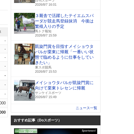
日刊スポーツ
2026/8/7 16:01
３厩舎で活躍したテイエムスパ
ーダが競走馬登録抹消 今後は
繁殖入りの予定
馬トク報知
率
2026/8/7 15:59
-
凱旋門賞を目指すメイショウタ
-
バルが栗東に帰厩「一番いい状
態で臨めるように仕事をしてい
-
きたい」
-
東スポ競馬
2026/8/7 15:53
-
メイショウタバルが凱旋門賞に
-
向けて栗東トレセンに帰厩
サンケイスポーツ
-
2026/8/7 15:49
.000
ニュース一覧
.000
おすすめ記事（Doスポーツ）