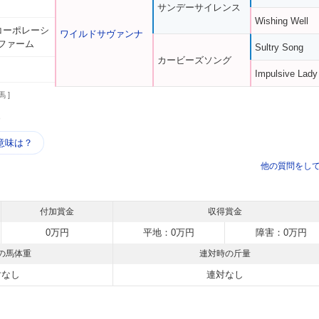
サンデーサイレンス
Wishing Well
台コーポレーシ
ワイルドサヴァンナ
ファーム
Sultry Song
カービーズソング
Impulsive Lady
馬 ]
う
意味は？
他の質問をし
付加賞金
収得賞金
0万円
平地：0万円
障害：0万円
の馬体重
連対時の斤量
対なし
連対なし