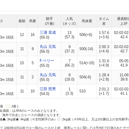
騎手
人気
タイム
通過順
ス
着順
馬番
馬体重
(斤量)
(オッズ)
差
上3F
三浦 皇成
13
1:57.6
02-02-02
12
16
506(+6)
(57.3)
(+3.6)
42.4
0m 16頭
(56.0)
丸山 元気
9
2:00.3
02-02-02
11
9
500(-14)
(37.2)
(+4.4)
42.7
0m 16頭
(56.0)
F.ベリー
7
1:31.6
05-05
15
5
514(+10)
(66.2)
(+4.9)
41.9
0m 16頭
(55.0)
丸山 元気
8
1:28.4
11-09
11
2
504(-6)
(18.0)
(+2.8)
39.8
0m 15頭
(55.0)
江田 照男
1
2:01.2
02-02-02
11
10
510
(3.3)
(+1.7)
41.1
0m 16頭
(54.0)
:2着
:3着 ]
走成績」はJRAのレースのみとなります。
方、海外で出走したレースの成績となります。
g減
:3kg減
:4kg減（※女性騎手のみ）
:2kg減（※5年以上、又は101勝以上の女性騎手
て 1993年4月以前では一部のレースが上4F、障害レースに関しては平均Fで計測されたデ