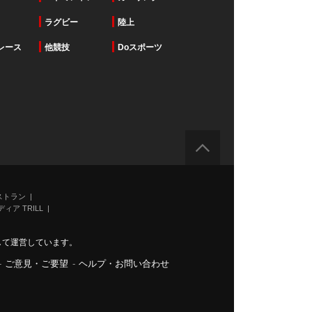
ラグビー
陸上
レース
他競技
Doスポーツ
ストラン
ィア TRILL
力して運営しています。
-
ご意見・ご要望
-
ヘルプ・お問い合わせ