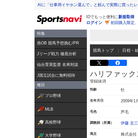
AIに「仕事用イヤホン選んで」と頼んで実際に買った
IDでもっと便利に
新規取得
ログイン
初回購入限定
特集
燕OB 競馬予想挑む/PR
競馬トップ
日程・
Jリーグ戦力 徹底分析
仙台育英監督 名将対談
ハリファック
J国立試合に無料招待
登録抹消
種目
性齢
牡
プロ野球
生年月日
2009年1
MLB
毛色
芦毛
高校野球
調教師（所属）
伊藤 圭三
馬主
株式会社
大学野球