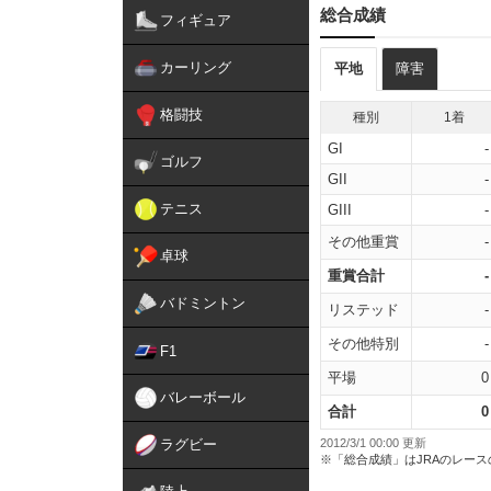
総合成績
フィギュア
カーリング
平地
障害
格闘技
種別
1着
GI
-
ゴルフ
GII
-
テニス
GIII
-
その他重賞
-
卓球
重賞合計
-
バドミントン
リステッド
-
その他特別
-
F1
平場
0
バレーボール
合計
0
ラグビー
2012/3/1 00:00 更新
※「総合成績」はJRAのレー