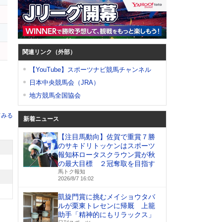
関連リンク（外部）
【YouTube】スポーツナビ競馬チャンネル
日本中央競馬会（JRA）
地方競馬全国協会
てみる
新着ニュース
【注目馬動向】佐賀で重賞７勝
のサキドリトッケンはスポーツ
報知杯ロータスクラウン賞が秋
の最大目標 ２冠奪取を目指す
馬トク報知
2026/8/7 16:02
凱旋門賞に挑むメイショウタバ
ルが栗東トレセンに帰厩 上籠
助手「精神的にもリラックス」