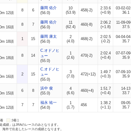
藤岡 佑介
10
2:33.6
03-02-02
8
6
458(-2)
(53.9)
(+0.9)
36.1
0m 12頭
(56.0)
藤岡 佑介
11
2:06.2
11-09-09
8
7
460(-8)
(62.4)
(+1.8)
37.5
0m 16頭
(56.0)
藤岡 康太
2
2:02.5
04-04-04
1
15
468(-2)
(4.0)
(-0.2)
35.7
0m 18頭
(56.0)
C.オドノヒ
1
2:02.4
07-07-09
8
14
470(-2)
ュー
(2.6)
(+0.4)
35.9
0m 18頭
(55.0)
C.オドノヒ
3
1:49.7
07-09-10
2
15
472(+12)
ュー
(7.0)
(+0.3)
35.9
0m 16頭
(55.0)
浜中 俊
4
1:51.7
14-13
6
8
460(+4)
(6.6)
(+0.4)
33.7
0m 15頭
(55.0)
福永 祐一
1
1:38.2
09-05
7
7
456
(1.7)
(+1.1)
35.7
0m 12頭
(54.0)
:2着
:3着 ]
走成績」はJRAのレースのみとなります。
方、海外で出走したレースの成績となります。