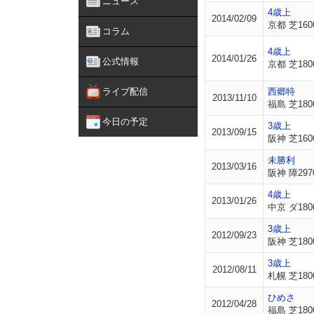
ニュース
4歳上
2014/02/09
京都 芝160
コラム
4歳上
2014/01/26
公式情報
京都 芝180
ライブ配信
西郷特
2013/11/10
福島 芝180
今日の予定
3歳上
2013/09/15
阪神 芝160
未勝利
2013/03/16
阪神 障297
4歳上
2013/01/26
中京 ダ180
3歳上
2012/09/23
阪神 芝180
3歳上
2012/08/11
札幌 芝180
ひめさ
2012/04/28
福島 芝180