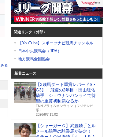
関連リンク（外部）
【YouTube】スポーツナビ競馬チャンネル
日本中央競馬会（JRA）
地方競馬全国協会
てみる
新着ニュース
【3歳馬ダート重賞レパードS・
G3】 飛躍の2年目・田山旺佑
騎手 ショウナンバンライで待
望の重賞初制覇なるか
FNNプライムオンライン（フジテレビ
系）
2026/8/7 13:02
【シャーガーＣ】武豊騎手とル
メール騎手の騎乗馬が決定！
各チームの出場騎手も ＪＲＡ