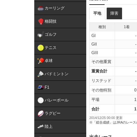
カーリング
平地
障害
格闘技
種別
1着
ゴルフ
GI
-
GII
-
テニス
GIII
-
卓球
その他重賞
-
重賞合計
-
バドミントン
リステッド
-
F1
その他特別
0
平場
1
バレーボール
合計
1
ラグビー
2014/12/25 00:00 更新
※「総合成績」はJRAのレー
陸上
出走レース