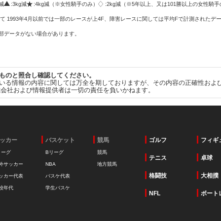
g減
:3kg減
:4kg減（※女性騎手のみ）
:2kg減（※5年以上、又は101勝以上の女性騎手
て 1993年4月以前では一部のレースが上4F、障害レースに関しては平均Fで計測されたデ
一部データがない場合があります。
ものと照合し確認してください。
いる情報の内容に関しては万全を期しておりますが、その内容の正確性およ
式会社および情報提供者は一切の責任を負いかねます。
ッカー
バスケット
競馬
ゴルフ
フィギ
リーグ
Bリーグ
競馬
テニス
卓球
外サッカー
NBA
地方競馬
格闘技
大相撲
ッカー代表
バスケ代表
校年代
学生バスケ
NFL
ボート