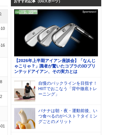
おすすめ記事（Doスポーツ）
位
-10
-16
【2026年上半期アイアン座談会】「なんじ
ゃこりゃ？」識者が驚いたコブラの3Dプリ
ンテッドアイアン、その実力とは
08
自慢のバックラインを目指す！
HIITでおこなう「背中徹底トレ
ーニング」
12
バナナは朝・夜・運動前後、い
つ食べるのがベスト？タイミン
グごとのメリット
-01