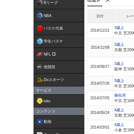
Bリーグ
NBA
日付
レー
3歳上
バスケ代表
2014/12/21
中京 芝200
学生バスケ
3歳上
2014/11/08
京都 芝200
NFL
3歳上
2014/09/27
他競技
阪神 芝160
Doスポーツ
3歳上
2014/07/26
中京 芝160
サービス
御在所
2014/07/05
中京 芝160
toto
4歳上
コンテンツ
2014/05/24
京都 芝160
動画
4歳上
2014/03/01
小倉 芝180