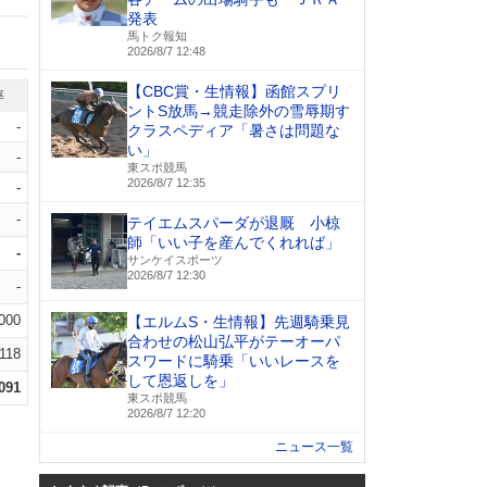
発表
馬トク報知
2026/8/7 12:48
【CBC賞・生情報】函館スプリ
率
ントS放馬→競走除外の雪辱期す
-
クラスペディア「暑さは問題な
い」
-
東スポ競馬
2026/8/7 12:35
-
-
テイエムスパーダが退厩 小椋
師「いい子を産んでくれれば」
-
サンケイスポーツ
2026/8/7 12:30
-
.000
【エルムS・生情報】先週騎乗見
合わせの松山弘平がテーオーパ
.118
スワードに騎乗「いいレースを
して恩返しを」
.091
東スポ競馬
2026/8/7 12:20
ニュース一覧