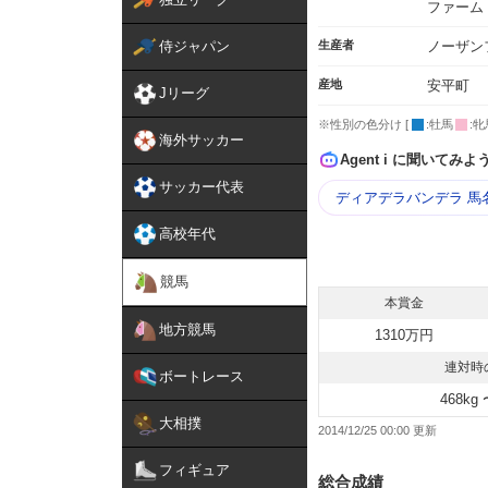
ファーム
侍ジャパン
生産者
ノーザン
産地
安平町
Jリーグ
※性別の色分け [
:牡馬
:牝
海外サッカー
Agent i に聞いてみよ
サッカー代表
ディアデラバンデラ 馬
高校年代
競馬
本賞金
地方競馬
1310万円
連対時
ボートレース
468kg 
大相撲
2014/12/25 00:00
フィギュア
総合成績