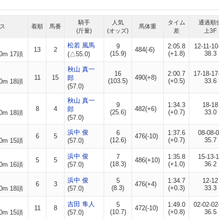
騎手
人気
タイム
通過順
ス
着順
馬番
馬体重
(斤量)
(オッズ)
差
上3F
松若 風馬
9
2:05.8
12-11-10
13
2
484(-6)
(15.9)
(+1.8)
38.3
0m 17頭
(△55.0)
秋山 真一
16
2:00.7
17-18-17
11
15
490(+8)
郎
(103.5)
(+0.5)
33.6
0m 18頭
(57.0)
秋山 真一
9
1:34.3
18-18
8
4
482(+6)
郎
(25.6)
(+0.7)
33.0
0m 18頭
(57.0)
浜中 俊
6
1:37.6
08-08-
6
5
476(-10)
(12.6)
(+0.7)
35.7
0m 15頭
(57.0)
浜中 俊
7
1:35.8
15-13-
5
5
486(+10)
(18.3)
(+1.0)
36.2
0m 16頭
(57.0)
浜中 俊
5
1:34.7
12-12
6
3
476(+4)
(8.3)
(+0.3)
33.3
0m 18頭
(57.0)
吉田 隼人
5
1:49.0
02-02-02
11
8
472(-10)
(10.7)
(+0.8)
36.5
0m 15頭
(57.0)