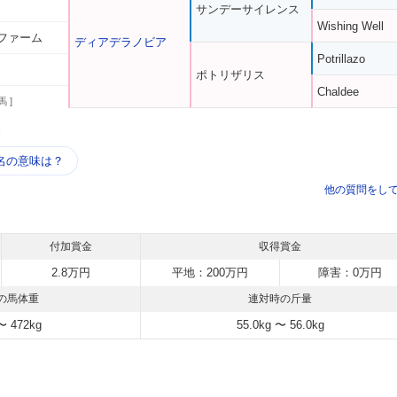
サンデーサイレンス
Wishing Well
ファーム
ディアデラノビア
Potrillazo
ポトリザリス
Chaldee
馬 ]
う
名の意味は？
他の質問をし
付加賞金
収得賞金
2.8万円
平地：200万円
障害：0万円
の馬体重
連対時の斤量
〜 472kg
55.0kg 〜 56.0kg