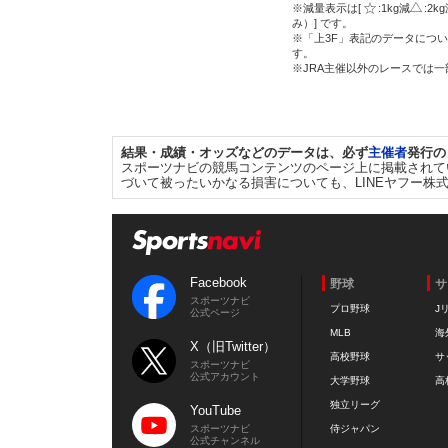
※減量表示は[
:1kg減
:2k
み）] です。
※「上3F」表記のデータについ
す。
※JRA主催以外のレースでは
結果・成績・オッズなどのデータは、必ず
主催者
発行の
スポーツナビの競馬コンテンツのページ上に掲載されて
づいて被ったいかなる損害についても、LINEヤフー株
Facebook
野球
サ
スポーツナビ
プロ野球
J
公式ページ
MLB
海
X（旧Twitter）
高校野球
サ
スポーツナビ
公式アカウント
大学野球
高
独立リーグ
YouTube
スポーツナビ
侍ジャパン
公式チャンネル