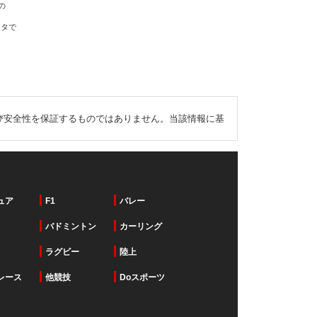
の
ータで
び安全性を保証するものではありません。当該情報に基
ュア
F1
バレー
バドミントン
カーリング
ラグビー
陸上
レース
他競技
Doスポーツ