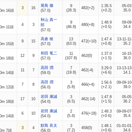
尾島 徹
9
1:35.5
05-03
3
16
482(+2)
(28.3)
(+0.2)
35.0
0m 16頭
(57.0)
秋山 真一
9
1:48.9
09-09
4
3
480(+8)
郎
(46.8)
(+0.5)
34.4
0m 11頭
(57.0)
高倉 稜
13
1:47.4
13-11-11
9
15
472(+10)
(63.0)
(+0.8)
35.2
0m 15頭
(57.0)
和田 竜二
11
1:37.0
16-15
12
9
462(0)
(107.8)
(+1.5)
36.0
0m 18頭
(57.0)
高田 潤
7
3:29.0
13-13-13
11
7
462(-4)
(19.8)
(+6.6)
14.1
0m 14頭
(59.0)
高田 潤
3
1:56.6
09-09-10
7
8
466(+4)
(5.8)
(+2.1)
39.0
0m 12頭
(56.0)
岩田 康誠
3
1:47.8
05-05
17
10
462(-14)
(6.5)
(+1.5)
36.2
0m 18頭
(54.0)
岩田 康誠
2
1:48.3
09-09-07
6
10
476(+18)
(5.4)
(+0.6)
35.6
0m 14頭
(54.0)
鮫島 良太
3
1:48.1
01-01-01
3
4
458(0)
(7.2)
(+0.6)
34.6
0m 7頭
(56.0)