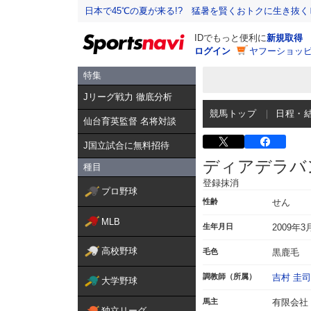
日本で45℃の夏が来る!? 猛暑を賢くおトクに生き抜く
IDでもっと便利に
新規取得
ログイン
ヤフーショッピ
特集
Jリーグ戦力 徹底分析
競馬トップ
日程・
仙台育英監督 名将対談
J国立試合に無料招待
ディアデラバ
種目
登録抹消
プロ野球
性齢
せん
MLB
生年月日
2009年3
高校野球
毛色
黒鹿毛
調教師（所属）
吉村 圭司
大学野球
馬主
有限会社
独立リーグ