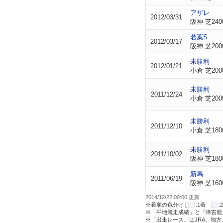
アザレ
2012/03/31
阪神 芝240
若葉S
2012/03/17
阪神 芝200
未勝利
2012/01/21
小倉 芝200
未勝利
2011/12/24
小倉 芝200
未勝利
2011/12/10
小倉 芝180
未勝利
2011/10/02
阪神 芝180
新馬
2011/06/19
阪神 芝160
2014/12/22 00:00 更新
※着順の色分け [
:1着
※「平地競走成績」と「障害競
※「出走レース」はJRA、地