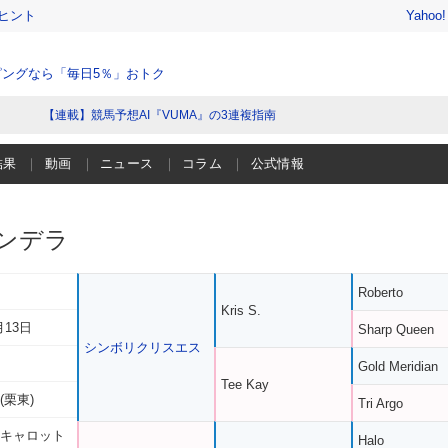
ヒント
Yahoo
ングなら「毎日5％」おトク
【連載】競馬予想AI『VUMA』の3連複指南
結果
動画
ニュース
コラム
公式情報
ンデラ
Roberto
Kris S.
月13日
Sharp Queen
シンボリクリスエス
Gold Meridian
Tee Kay
(栗東)
Tri Argo
 キャロット
Halo