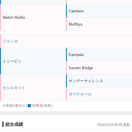
Caerleon
Welsh Muffin
Muffitys
ジェシカ
Kampala
トニービン
Severn Bridge
サンデーサイレンス
セシルカット
ダイナカール
※性別の色分け [
:牡馬
:牝馬 ]
総合成績
2012/11/22 00:00