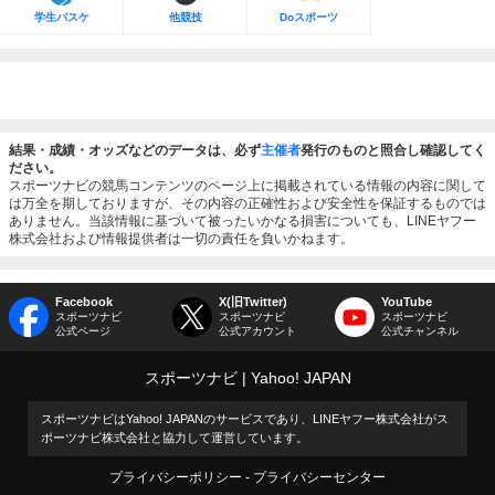
学生バスケ
他競技
Doスポーツ
結果・成績・オッズなどのデータは、必ず
主催者
発行のものと照合し確認してく
ださい。
スポーツナビの競馬コンテンツのページ上に掲載されている情報の内容に関して
は万全を期しておりますが、その内容の正確性および安全性を保証するものでは
ありません。当該情報に基づいて被ったいかなる損害についても、LINEヤフー
株式会社および情報提供者は一切の責任を負いかねます。
Facebook
X(旧Twitter)
YouTube
スポーツナビ
スポーツナビ
スポーツナビ
公式ページ
公式アカウント
公式チャンネル
スポーツナビ
Yahoo! JAPAN
スポーツナビはYahoo! JAPANのサービスであり、LINEヤフー株式会社がス
ポーツナビ株式会社と協力して運営しています。
プライバシーポリシー
プライバシーセンター