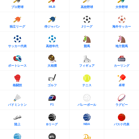
MLB
プロ野球
高校野球
大学野球
独立リーグ
侍ジャパン
Jリーグ
海外サッカー
サッカー代表
高校年代
競馬
地方競馬
ボートレース
大相撲
フィギュア
カーリング
格闘技
ゴルフ
テニス
卓球
F1
バドミントン
バレーボール
ラグビー
NBA
陸上
Bリーグ
バスケ代表