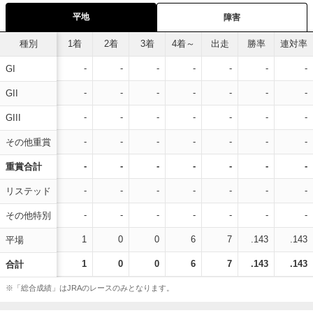
平地
障害
種別
1着
2着
3着
4着～
出走
勝率
連対率
-
-
-
-
-
-
-
GI
-
-
-
-
-
-
-
GII
-
-
-
-
-
-
-
GIII
-
-
-
-
-
-
-
その他重賞
-
-
-
-
-
-
-
重賞合計
-
-
-
-
-
-
-
リステッド
-
-
-
-
-
-
-
その他特別
1
0
0
6
7
.143
.143
平場
1
0
0
6
7
.143
.143
合計
※「総合成績」はJRAのレースのみとなります。