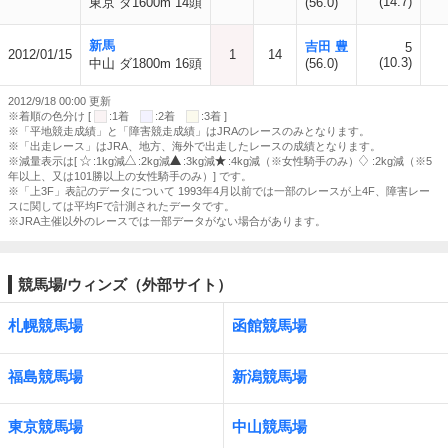
(14.7)
東京 ダ1600m 14頭
(56.0)
新馬
吉田 豊
5
2012/01/15
1
14
(10.3)
中山 ダ1800m 16頭
(56.0)
2012/9/18 00:00 更新
※着順の色分け [
:1着
:2着
:3着 ]
※「平地競走成績」と「障害競走成績」はJRAのレースのみとなります。
※「出走レース」はJRA、地方、海外で出走したレースの成績となります。
※減量表示は[
:1kg減
:2kg減
:3kg減
:4kg減（※女性騎手のみ）
:2kg減（※5
年以上、又は101勝以上の女性騎手のみ）] です。
※「上3F」表記のデータについて 1993年4月以前では一部のレースが上4F、障害レー
スに関しては平均Fで計測されたデータです。
※JRA主催以外のレースでは一部データがない場合があります。
競馬場/ウィンズ（外部サイト）
札幌競馬場
函館競馬場
福島競馬場
新潟競馬場
東京競馬場
中山競馬場