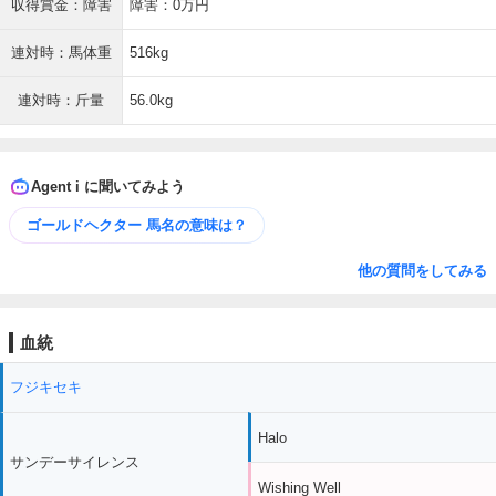
収得賞金：障害
障害：0万円
連対時：馬体重
516kg
連対時：斤量
56.0kg
Agent i に聞いてみよう
ゴールドヘクター 馬名の意味は？
他の質問をしてみる
血統
フジキセキ
Halo
サンデーサイレンス
Wishing Well