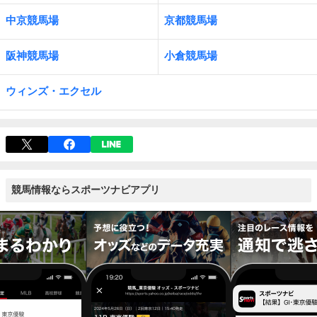
中京競馬場
京都競馬場
阪神競馬場
小倉競馬場
ウィンズ・エクセル
競馬情報ならスポーツナビアプリ