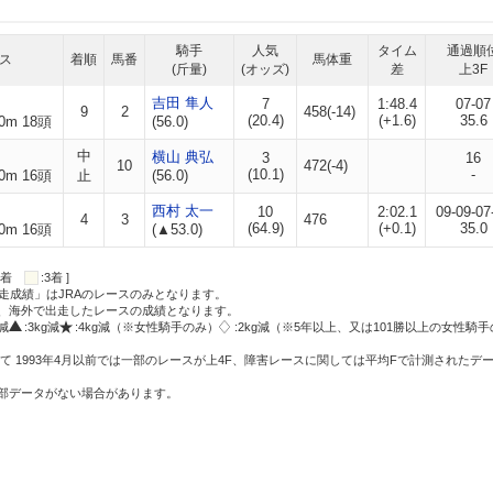
騎手
人気
タイム
通過順
ス
着順
馬番
馬体重
(斤量)
(オッズ)
差
上3F
吉田 隼人
7
1:48.4
07-07
9
2
458(-14)
(20.4)
(+1.6)
35.6
0m 18頭
(56.0)
中
横山 典弘
3
16
10
472(-4)
(10.1)
-
0m 16頭
止
(56.0)
西村 太一
10
2:02.1
09-09-07
4
3
476
(64.9)
(+0.1)
35.0
0m 16頭
(▲53.0)
:2着
:3着 ]
走成績」はJRAのレースのみとなります。
方、海外で出走したレースの成績となります。
g減
:3kg減
:4kg減（※女性騎手のみ）
:2kg減（※5年以上、又は101勝以上の女性騎手
て 1993年4月以前では一部のレースが上4F、障害レースに関しては平均Fで計測されたデ
一部データがない場合があります。