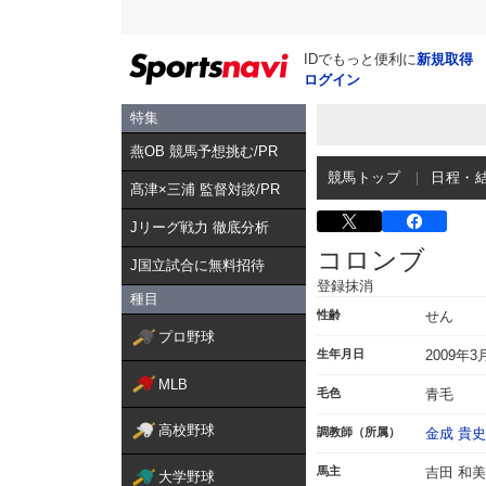
IDでもっと便利に
新規取得
ログイン
特集
燕OB 競馬予想挑む/PR
競馬トップ
日程・
髙津×三浦 監督対談/PR
Jリーグ戦力 徹底分析
コロンブ
J国立試合に無料招待
登録抹消
種目
性齢
せん
プロ野球
生年月日
2009年3
MLB
毛色
青毛
高校野球
調教師（所属）
金成 貴史
馬主
吉田 和美
大学野球