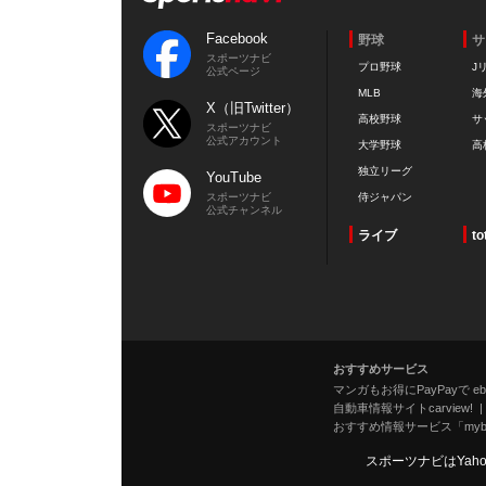
Facebook
野球
サ
スポーツナビ
プロ野球
J
公式ページ
MLB
海
X（旧Twitter）
高校野球
サ
スポーツナビ
公式アカウント
大学野球
高
独立リーグ
YouTube
スポーツナビ
侍ジャパン
公式チャンネル
ライブ
to
おすすめサービス
マンガもお得にPayPayで eboo
自動車情報サイトcarview!
おすすめ情報サービス「mybe
スポーツナビはYah