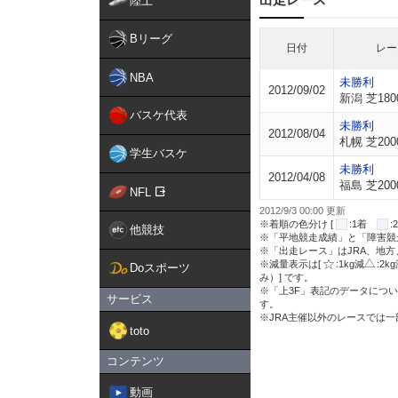
陸上
Bリーグ
日付
レー
NBA
未勝利
2012/09/02
新潟 芝180
バスケ代表
未勝利
2012/08/04
札幌 芝200
学生バスケ
未勝利
2012/04/08
福島 芝200
NFL
2012/9/3 00:00 更新
※着順の色分け [
:1着
他競技
※「平地競走成績」と「障害競
※「出走レース」はJRA、地
※減量表示は[
:1kg減
:2k
Doスポーツ
み）] です。
※「上3F」表記のデータについ
サービス
す。
※JRA主催以外のレースでは
toto
コンテンツ
動画