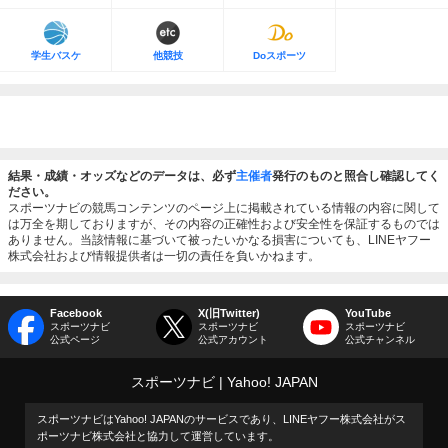
学生バスケ
他競技
Doスポーツ
結果・成績・オッズなどのデータは、必ず
主催者
発行のものと照合し確認してく
ださい。
スポーツナビの競馬コンテンツのページ上に掲載されている情報の内容に関して
は万全を期しておりますが、その内容の正確性および安全性を保証するものでは
ありません。当該情報に基づいて被ったいかなる損害についても、LINEヤフー
株式会社および情報提供者は一切の責任を負いかねます。
Facebook
X(旧Twitter)
YouTube
スポーツナビ
スポーツナビ
スポーツナビ
公式ページ
公式アカウント
公式チャンネル
スポーツナビ
Yahoo! JAPAN
スポーツナビはYahoo! JAPANのサービスであり、LINEヤフー株式会社がス
ポーツナビ株式会社と協力して運営しています。