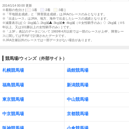
2014/1/14 00:00 更新
※着順の色分け [
:1着
:2着
:3着 ]
※「平地競走成績」と「障害競走成績」はJRAのレースのみとなります。
※「出走レース」はJRA、地方、海外で出走したレースの成績となります。
※減量表示は[
:1kg減
:2kg減
:3kg減
:4kg減（※女性騎手のみ）
:2kg減（※5
年以上、又は101勝以上の女性騎手のみ）] です。
※「上3F」表記のデータについて 1993年4月以前では一部のレースが上4F、障害レー
スに関しては平均Fで計測されたデータです。
※JRA主催以外のレースでは一部データがない場合があります。
競馬場/ウィンズ（外部サイト）
札幌競馬場
函館競馬場
福島競馬場
新潟競馬場
東京競馬場
中山競馬場
中京競馬場
京都競馬場
阪神競馬場
小倉競馬場