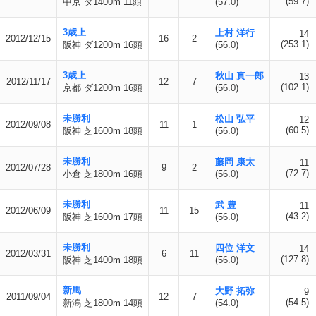
(59.7)
中京 ダ1400m 11頭
(57.0)
3歳上
上村 洋行
14
2012/12/15
16
2
(253.1)
阪神 ダ1200m 16頭
(56.0)
3歳上
秋山 真一郎
13
2012/11/17
12
7
(102.1)
京都 ダ1200m 16頭
(56.0)
未勝利
松山 弘平
12
2012/09/08
11
1
(60.5)
阪神 芝1600m 18頭
(56.0)
未勝利
藤岡 康太
11
2012/07/28
9
2
(72.7)
小倉 芝1800m 16頭
(56.0)
未勝利
武 豊
11
2012/06/09
11
15
(43.2)
阪神 芝1600m 17頭
(56.0)
未勝利
四位 洋文
14
2012/03/31
6
11
(127.8)
阪神 芝1400m 18頭
(56.0)
新馬
大野 拓弥
9
2011/09/04
12
7
(54.5)
新潟 芝1800m 14頭
(54.0)