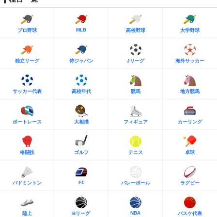
MLB
プロ野球
高校野球
大学野球
独立リーグ
侍ジャパン
Jリーグ
海外サッカー
サッカー代表
高校年代
競馬
地方競馬
ボートレース
大相撲
フィギュア
カーリング
格闘技
ゴルフ
テニス
卓球
F1
バドミントン
バレーボール
ラグビー
NBA
陸上
Bリーグ
バスケ代表