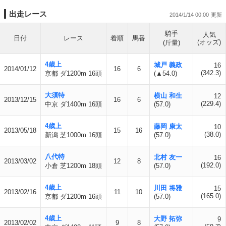
出走レース
2014/1/14 00:00
騎手
人気
日付
レース
着順
馬番
(オッズ)
(斤量)
4歳上
城戸 義政
16
2014/01/12
16
6
(342.3)
京都 ダ1200m 16頭
(▲54.0)
大須特
横山 和生
12
2013/12/15
16
6
(229.4)
中京 ダ1400m 16頭
(57.0)
4歳上
藤岡 康太
10
2013/05/18
15
16
(38.0)
新潟 芝1000m 16頭
(57.0)
八代特
北村 友一
16
2013/03/02
12
8
(192.0)
小倉 芝1200m 18頭
(57.0)
4歳上
川田 将雅
15
2013/02/16
11
10
(165.0)
京都 ダ1200m 16頭
(57.0)
4歳上
大野 拓弥
9
2013/02/02
9
8