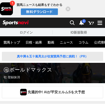
競馬ニュースも結果もすぐわかる
閉じる
スポーツナビ
検索
通知
i
ログイン
ID新規取得
競馬トップ
日程・結果
動画
ニュース
コラム
公式情
真中満＆五十嵐亮太が佐賀競馬予想に挑戦！（PR）
ボールドマックス
牡 登録抹消
先週的中! AIが平安エルムSを大予想