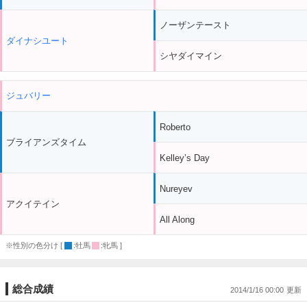
ノーザンテースト
ダイナシユート
シヤダイマイン
ジュバリー
Roberto
ブライアンズタイム
Kelley’s Day
Nureyev
アクイテイン
All Along
※性別の色分け [
:牡馬
:牝馬 ]
総合成績
2014/1/16 00:00