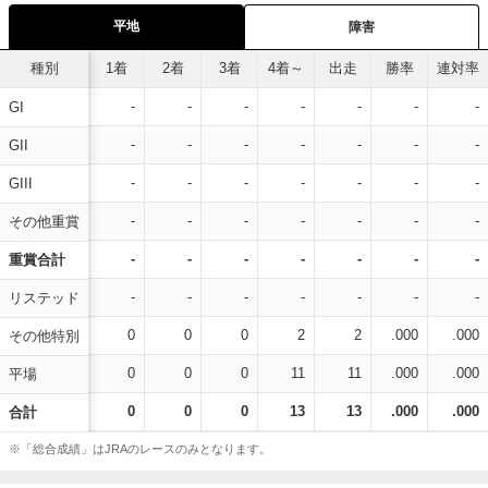
平地
障害
種別
1着
2着
3着
4着～
出走
勝率
連対率
-
-
-
-
-
-
-
GI
-
-
-
-
-
-
-
GII
-
-
-
-
-
-
-
GIII
-
-
-
-
-
-
-
その他重賞
-
-
-
-
-
-
-
重賞合計
-
-
-
-
-
-
-
リステッド
0
0
0
2
2
.000
.000
その他特別
0
0
0
11
11
.000
.000
平場
0
0
0
13
13
.000
.000
合計
※「総合成績」はJRAのレースのみとなります。