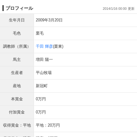
プロフィール
2014/1/16 00:00
生年月日
2009年3月20日
毛色
栗毛
調教師（所属）
千田 輝彦
(栗東)
馬主
増田 陽一
生産者
平山牧場
産地
新冠町
本賞金
0万円
付加賞金
0万円
収得賞金：平地
平地：20万円