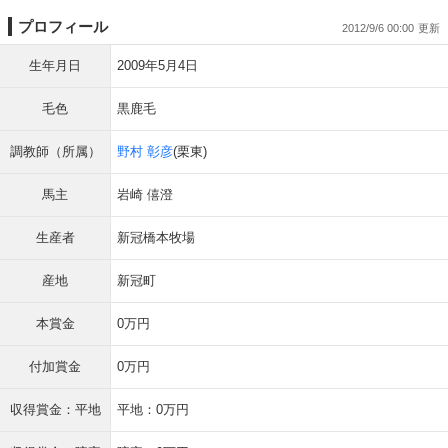
プロフィール
2012/9/6 00:00
生年月日
2009年5月4日
毛色
黒鹿毛
調教師（所属）
野村 彰彦
(栗東)
馬主
岩崎 僖澄
生産者
新冠橋本牧場
産地
新冠町
本賞金
0万円
付加賞金
0万円
収得賞金：平地
平地：0万円