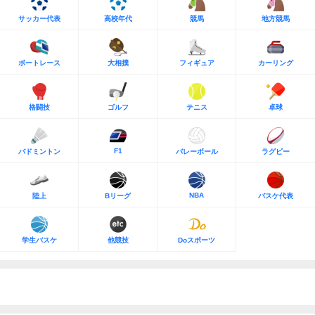
サッカー代表
高校年代
競馬
地方競馬
ボートレース
大相撲
フィギュア
カーリング
格闘技
ゴルフ
テニス
卓球
F1
バドミントン
バレーボール
ラグビー
NBA
陸上
Bリーグ
バスケ代表
学生バスケ
他競技
Doスポーツ