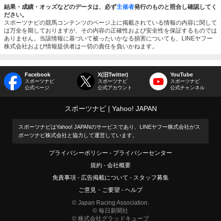
結果・成績・オッズなどのデータは、必ず
主催者
発行のものと照合し確認してく
ださい。
スポーツナビの競馬コンテンツのページ上に掲載されている情報の内容に関して
は万全を期しておりますが、その内容の正確性および安全性を保証するものでは
ありません。当該情報に基づいて被ったいかなる損害についても、LINEヤフー
株式会社および情報提供者は一切の責任を負いかねます。
Facebook
X(旧Twitter)
YouTube
スポーツナビ
スポーツナビ
スポーツナビ
公式ページ
公式アカウント
公式チャンネル
スポーツナビ
Yahoo! JAPAN
スポーツナビはYahoo! JAPANのサービスであり、LINEヤフー株式会社がス
ポーツナビ株式会社と協力して運営しています。
プライバシーポリシー
プライバシーセンター
規約
会社概要
免責事項
広告掲載について
スタッフ募集
ご意見・ご要望
ヘルプ
© Japan Racing Association.
© 毎日新聞社
© 株式会社グラッドキューブ