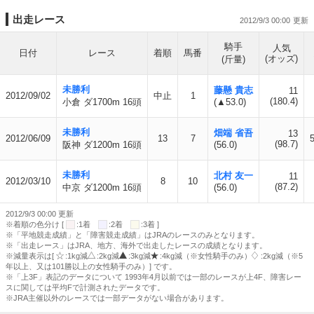
出走レース
2012/9/3 00:00
騎手
人気
日付
レース
着順
馬番
(オッズ)
(斤量)
未勝利
藤懸 貴志
11
2012/09/02
中止
1
(180.4)
小倉 ダ1700m 16頭
(▲53.0)
未勝利
畑端 省吾
13
2012/06/09
13
7
(98.7)
阪神 ダ1200m 16頭
(56.0)
未勝利
北村 友一
11
2012/03/10
8
10
(87.2)
中京 ダ1200m 16頭
(56.0)
2012/9/3 00:00 更新
※着順の色分け [
:1着
:2着
:3着 ]
※「平地競走成績」と「障害競走成績」はJRAのレースのみとなります。
※「出走レース」はJRA、地方、海外で出走したレースの成績となります。
※減量表示は[
:1kg減
:2kg減
:3kg減
:4kg減（※女性騎手のみ）
:2kg減（※5
年以上、又は101勝以上の女性騎手のみ）] です。
※「上3F」表記のデータについて 1993年4月以前では一部のレースが上4F、障害レー
スに関しては平均Fで計測されたデータです。
※JRA主催以外のレースでは一部データがない場合があります。