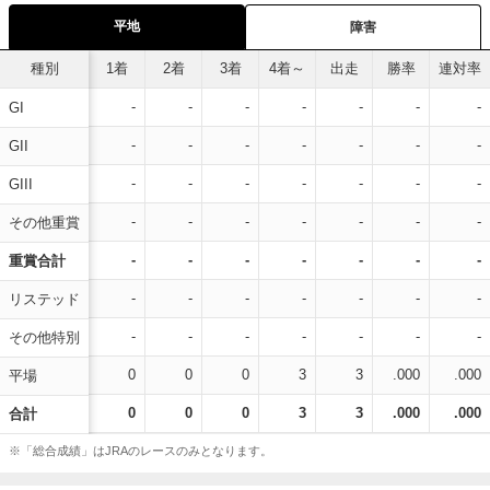
平地
障害
種別
1着
2着
3着
4着～
出走
勝率
連対率
-
-
-
-
-
-
-
GI
-
-
-
-
-
-
-
GII
-
-
-
-
-
-
-
GIII
-
-
-
-
-
-
-
その他重賞
-
-
-
-
-
-
-
重賞合計
-
-
-
-
-
-
-
リステッド
-
-
-
-
-
-
-
その他特別
0
0
0
3
3
.000
.000
平場
0
0
0
3
3
.000
.000
合計
※「総合成績」はJRAのレースのみとなります。