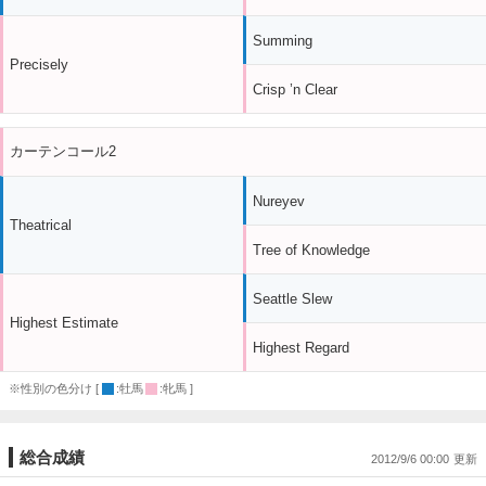
Summing
Precisely
Crisp ’n Clear
カーテンコール2
Nureyev
Theatrical
Tree of Knowledge
Seattle Slew
Highest Estimate
Highest Regard
※性別の色分け [
:牡馬
:牝馬 ]
総合成績
2012/9/6 00:00