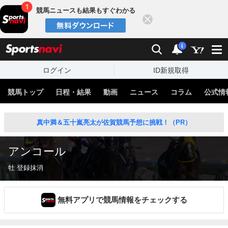
競馬ニュースも結果もすぐわかる
閉じる
スポーツナビ
検索
通知
i
ログイン
ID新規取得
競馬トップ
日程・結果
動画
ニュース
コラム
公式情
真中満＆五十嵐亮太が佐賀競馬予想に挑戦！（PR）
アンコール
牡 登録抹消
無料アプリで競馬情報をチェックする