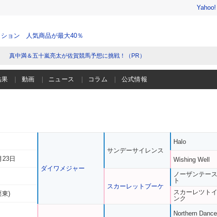
Yahoo
ション 人気商品が最大40％
真中満＆五十嵐亮太が佐賀競馬予想に挑戦！（PR）
結果
動画
ニュース
コラム
公式情報
Halo
サンデーサイレンス
月23日
Wishing Well
ダイワメジャー
ノーザンテー
ト
スカーレットブーケ
スカーレツト
栗東)
ンク
Northern Dance