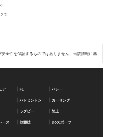
の
ータで
び安全性を保証するものではありません。当該情報に基
ュア
F1
バレー
バドミントン
カーリング
ラグビー
陸上
レース
他競技
Doスポーツ