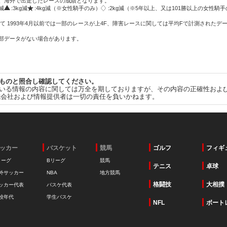
方、海外で出走したレースの成績となります。
g減
:3kg減
:4kg減（※女性騎手のみ）
:2kg減（※5年以上、又は101勝以上の女性騎手
て 1993年4月以前では一部のレースが上4F、障害レースに関しては平均Fで計測されたデ
一部データがない場合があります。
ものと照合し確認してください。
いる情報の内容に関しては万全を期しておりますが、その内容の正確性およ
式会社および情報提供者は一切の責任を負いかねます。
ッカー
バスケット
競馬
ゴルフ
フィギ
リーグ
Bリーグ
競馬
テニス
卓球
外サッカー
NBA
地方競馬
格闘技
大相撲
ッカー代表
バスケ代表
校年代
学生バスケ
NFL
ボート