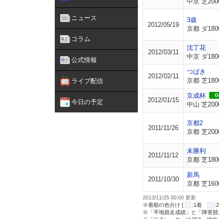
中京 芝200
ニュース
3歳
2012/05/19
京都 ダ180
コラム
沈丁花
2012/03/11
中京 ダ180
公式情報
つばき
2012/02/11
京都 芝180
ライブ配信
京成杯
GI
2012/01/15
今日の予定
中山 芝200
京都2
2011/11/26
京都 芝200
未勝利
2011/11/12
京都 芝180
新馬
2011/10/30
京都 芝160
2013/11/25 00:00 更新
※着順の色分け [
:1着
※「平地競走成績」と「障害競