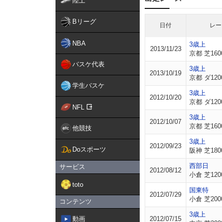
陸上
Bリーグ
日付
レー
NBA
3歳上
2013/11/23
京都 芝160
バスケ代表
3歳上
2013/10/19
京都 ダ120
学生バスケ
3歳上
2012/10/20
京都 ダ120
NFL
3歳上
2012/10/07
京都 芝160
他競技
3歳上
2012/09/23
Doスポーツ
阪神 芝180
西部日
サービス
2012/08/12
小倉 芝120
toto
国東特
2012/07/29
小倉 芝200
コンテンツ
3歳上
動画
2012/07/15