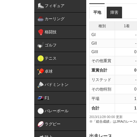
フィギュア
平地
障害
カーリング
種別
1着
格闘技
GI
-
GII
-
ゴルフ
GIII
0
テニス
その他重賞
-
重賞合計
0
卓球
リステッド
-
バドミントン
その他特別
0
F1
平場
1
合計
1
バレーボール
2013/11/28 00:00 更新
※「総合成績」はJRAのレー
ラグビー
出走レース