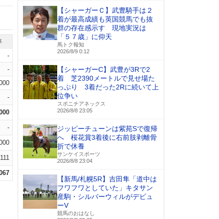
【シャーガーＣ】武豊騎手は２
着が最高成績も英国競馬でも抜
群の存在感示す 現地実況は
「５７歳」に仰天
率
馬トク報知
2026/8/9 0:12
-
-
【シャーガーC】武豊が3Rで2
着 芝2390メートルで見せ場た
.000
っぷり 3着だった2Rに続いて上
位争い
-
スポニチアネックス
2026/8/8 23:05
.000
-
ジッピーチューンは紫苑Sで復帰
へ 桜花賞3着後に右前肢剥離骨
.000
折で休養
サンケイスポーツ
.111
2026/8/8 23:04
.067
【新馬/札幌5R】吉田隼「道中は
フワフワとしていた」キタサン
産駒・シルバーウィルがデビュ
ーV
競馬のおはなし