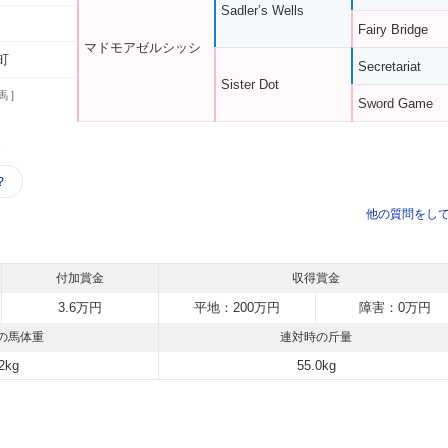
Sadler’s Wells
Fairy Bridge
マドモアゼルシッシ
町
Secretariat
Sister Dot
馬 ]
Sword Game
う
？
他の質問をし
付加賞金
収得賞金
3.6万円
平地：200万円
障害：0万円
の馬体重
連対時の斤量
2kg
55.0kg