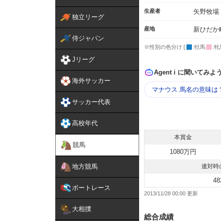
生産者
矢野牧場
独立リーグ
産地
新ひだか
侍ジャパン
※性別の色分け [
:牡馬
:牝
Jリーグ
Agent i に聞いてみよ
海外サッカー
マナウス 馬名の意味は
サッカー代表
高校年代
本賞金
競馬
1080万円
地方競馬
連対時
48
ボートレース
2013/11/28 00:00
大相撲
総合成績