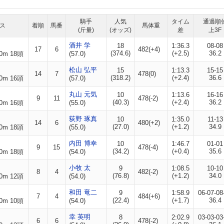
騎手
人気
タイム
通過順
ス
着順
馬番
馬体重
(斤量)
(オッズ)
差
上3F
酒井 学
18
1:36.3
08-08
17
6
482(+4)
(374.6)
(+2.5)
36.2
0m 18頭
(57.0)
松山 弘平
15
1:13.3
15-15
14
7
478(0)
(318.2)
(+2.4)
36.6
0m 16頭
(57.0)
丸山 元気
10
1:13.6
16-16
9
11
478(-2)
(40.3)
(+2.4)
36.2
0m 16頭
(55.0)
荻野 琢真
10
1:35.0
11-13
14
6
480(+2)
(27.0)
(+1.2)
34.9
0m 18頭
(55.0)
内田 博幸
10
1:46.7
01-01
9
15
478(-4)
(34.2)
(+0.4)
35.6
0m 18頭
(54.0)
小牧 太
9
1:08.5
10-10
8
4
482(-2)
(76.8)
(+1.2)
34.0
0m 12頭
(54.0)
和田 竜二
9
1:58.9
06-07-08
7
4
484(+6)
(22.4)
(+1.7)
36.4
0m 10頭
(54.0)
幸 英明
8
2:02.9
03-03-03
6
6
478(-2)