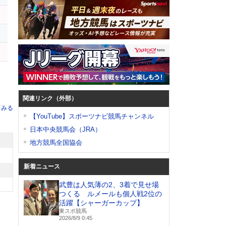
関連リンク（外部）
てみる
【YouTube】スポーツナビ競馬チャンネル
日本中央競馬会（JRA）
地方競馬全国協会
新着ニュース
武豊は人気薄の2、3着で見せ場
つくる ルメールも個人戦2位の
活躍【シャーガーカップ】
東スポ競馬
2026/8/9 0:45