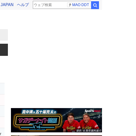
! JAPAN
ヘルプ
MAO DDT
検索
ス
イ
r