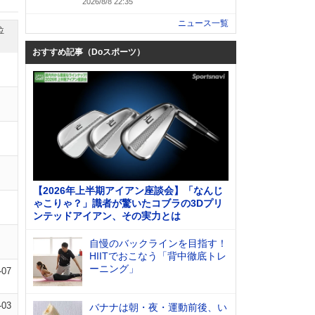
2026/8/8 22:35
ニュース一覧
位
おすすめ記事（Doスポーツ）
【2026年上半期アイアン座談会】「なんじ
ゃこりゃ？」識者が驚いたコブラの3Dプリ
ンテッドアイアン、その実力とは
自慢のバックラインを目指す！
HIITでおこなう「背中徹底トレ
ーニング」
-07
-03
バナナは朝・夜・運動前後、い