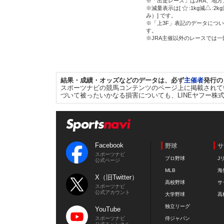
※「出走レース」はJRA、地
※減量表示は[
:1kg減
:2k
み）] です。
※「上3F」表記のデータについ
す。
※JRA主催以外のレースでは
結果・成績・オッズなどのデータは、必ず
主催者
発行の
スポーツナビの競馬コンテンツのページ上に掲載されて
づいて被ったいかなる損害についても、LINEヤフー株
Facebook
野球
サ
スポーツナビ
プロ野球
J
公式ページ
MLB
海
X（旧Twitter）
高校野球
サ
スポーツナビ
公式アカウント
大学野球
高
独立リーグ
YouTube
スポーツナビ
侍ジャパン