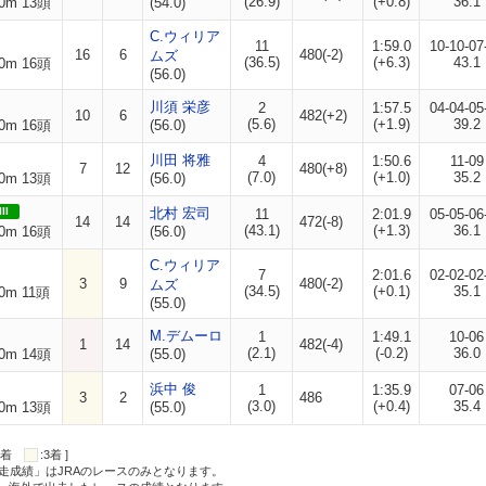
(26.9)
(+0.8)
36.1
0m 13頭
(54.0)
C.ウィリア
11
1:59.0
10-10-07
16
6
480(-2)
ムズ
(36.5)
(+6.3)
43.1
0m 16頭
(56.0)
川須 栄彦
2
1:57.5
04-04-05
10
6
482(+2)
(5.6)
(+1.9)
39.2
0m 16頭
(56.0)
川田 将雅
4
1:50.6
11-09
7
12
480(+8)
(7.0)
(+1.0)
35.2
0m 13頭
(56.0)
II
北村 宏司
11
2:01.9
05-05-06
14
14
472(-8)
(43.1)
(+1.3)
36.1
0m 16頭
(56.0)
C.ウィリア
7
2:01.6
02-02-02
3
9
480(-2)
ムズ
(34.5)
(+0.1)
35.1
0m 11頭
(55.0)
M.デムーロ
1
1:49.1
10-06
1
14
482(-4)
(2.1)
(-0.2)
36.0
0m 14頭
(55.0)
浜中 俊
1
1:35.9
07-06
3
2
486
(3.0)
(+0.4)
35.4
0m 13頭
(55.0)
:2着
:3着 ]
走成績」はJRAのレースのみとなります。