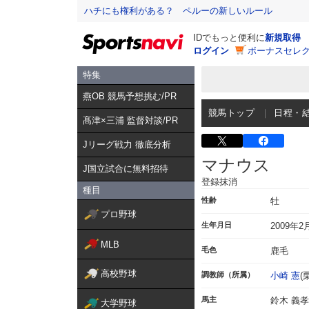
ハチにも権利がある？ ペルーの新しいルール
IDでもっと便利に
新規取得
ログイン
ボーナスセレク
特集
燕OB 競馬予想挑む/PR
競馬トップ
日程・
髙津×三浦 監督対談/PR
Jリーグ戦力 徹底分析
マナウス
J国立試合に無料招待
登録抹消
種目
性齢
牡
プロ野球
生年月日
2009年2
MLB
毛色
鹿毛
高校野球
調教師（所属）
小崎 憲
(
馬主
鈴木 義孝
大学野球