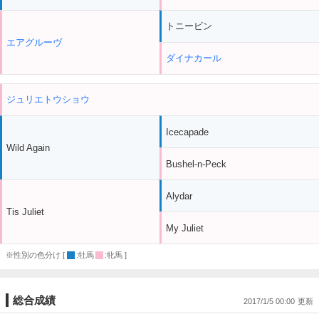
トニービン
エアグルーヴ
ダイナカール
ジュリエトウショウ
Icecapade
Wild Again
Bushel-n-Peck
Alydar
Tis Juliet
My Juliet
※性別の色分け [
:牡馬
:牝馬 ]
総合成績
2017/1/5 00:00