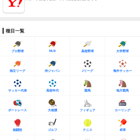
種目一覧
MLB
プロ野球
高校野球
大学野球
独立リーグ
侍ジャパン
Jリーグ
海外サッカー
サッカー代表
高校年代
競馬
地方競馬
ボートレース
大相撲
フィギュア
カーリング
格闘技
ゴルフ
テニス
卓球