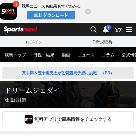
競馬ニュースも結果もすぐわかる
閉じる
スポーツナビ
検索
通知
i
ログイン
ID新規取得
競馬トップ
日程・結果
動画
ニュース
コラム
公式情
真中満＆五十嵐亮太が佐賀競馬予想に挑戦！（PR）
ドリームジェダイ
牡 登録抹消
無料アプリで競馬情報をチェックする