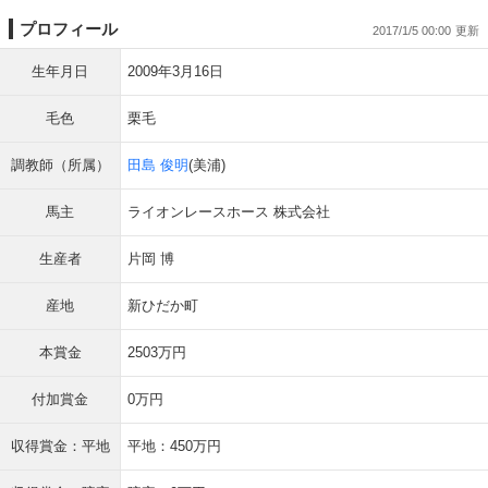
プロフィール
2017/1/5 00:00
生年月日
2009年3月16日
毛色
栗毛
調教師（所属）
田島 俊明
(美浦)
馬主
ライオンレースホース 株式会社
生産者
片岡 博
産地
新ひだか町
本賞金
2503万円
付加賞金
0万円
収得賞金：平地
平地：450万円