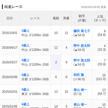
出走レース
2016/10/3 00:00
騎手
人気
日付
レース
着順
馬番
(オッズ)
(斤量)
3歳上
藤田 菜七子
9
2016/10/01
10
11
(54.8)
中山 ダ1200m 16頭
(▲54.0)
4歳上
野中 悠太郎
4
2016/04/17
12
4
(10.3)
中山 ダ1200m 16頭
(▲54.0)
4歳上
野中 悠太郎
7
2016/03/27
2
8
(33.9)
中山 ダ1200m 15頭
(▲54.0)
4歳上
和田 翼
15
2016/02/06
6
8
(121.0)
京都 ダ1200m 16頭
(☆56.0)
4歳上
柴山 雄一
13
2015/02/01
13
10
(54.7)
東京 ダ1600m 16頭
(57.0)
4歳上
柴山 雄一
10
2015/01/05
14
5