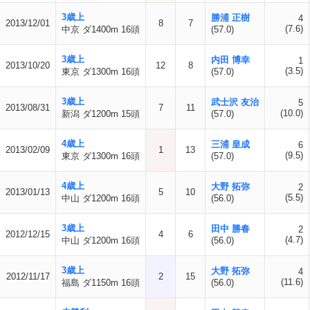
3歳上
勝浦 正樹
4
2013/12/01
8
7
(7.6)
中京 ダ1400m 16頭
(57.0)
3歳上
内田 博幸
1
2013/10/20
12
8
(3.5)
東京 ダ1300m 16頭
(57.0)
3歳上
武士沢 友治
5
2013/08/31
7
11
(10.0)
新潟 ダ1200m 15頭
(57.0)
4歳上
三浦 皇成
6
2013/02/09
1
13
(9.5)
東京 ダ1300m 16頭
(57.0)
4歳上
大野 拓弥
2
2013/01/13
5
10
(5.5)
中山 ダ1200m 16頭
(56.0)
3歳上
田中 勝春
2
2012/12/15
4
6
(4.7)
中山 ダ1200m 16頭
(56.0)
3歳上
大野 拓弥
4
2012/11/17
2
15
(11.6)
福島 ダ1150m 16頭
(56.0)