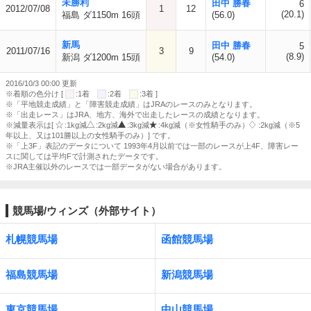
未勝利
田中 勝春
6
2012/07/08
1
12
(20.1)
福島 ダ1150m 16頭
(56.0)
新馬
田中 勝春
5
2011/07/16
3
9
(8.9)
新潟 ダ1200m 15頭
(54.0)
2016/10/3 00:00 更新
※着順の色分け [
:1着
:2着
:3着 ]
※「平地競走成績」と「障害競走成績」はJRAのレースのみとなります。
※「出走レース」はJRA、地方、海外で出走したレースの成績となります。
※減量表示は[
:1kg減
:2kg減
:3kg減
:4kg減（※女性騎手のみ）
:2kg減（※5
年以上、又は101勝以上の女性騎手のみ）] です。
※「上3F」表記のデータについて 1993年4月以前では一部のレースが上4F、障害レー
スに関しては平均Fで計測されたデータです。
※JRA主催以外のレースでは一部データがない場合があります。
競馬場/ウィンズ（外部サイト）
札幌競馬場
函館競馬場
福島競馬場
新潟競馬場
東京競馬場
中山競馬場