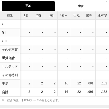
平地
障害
種別
1着
2着
3着
4着～
出走
勝率
連対率
-
-
-
-
-
-
-
GI
-
-
-
-
-
-
-
GII
-
-
-
-
-
-
-
GIII
-
-
-
-
-
-
-
その他重賞
-
-
-
-
-
-
-
重賞合計
-
-
-
-
-
-
-
リステッド
-
-
-
-
-
-
-
その他特別
2
2
2
16
22
.091
.182
平場
2
2
2
16
22
.091
.182
合計
※「総合成績」はJRAのレースのみとなります。