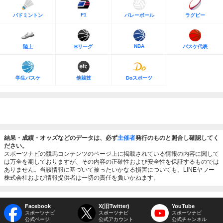
F1
バドミントン
バレーボール
ラグビー
NBA
陸上
Bリーグ
バスケ代表
学生バスケ
他競技
Doスポーツ
結果・成績・オッズなどのデータは、必ず
主催者
発行のものと照合し確認してく
ださい。
スポーツナビの競馬コンテンツのページ上に掲載されている情報の内容に関して
は万全を期しておりますが、その内容の正確性および安全性を保証するものでは
ありません。当該情報に基づいて被ったいかなる損害についても、LINEヤフー
株式会社および情報提供者は一切の責任を負いかねます。
Facebook
X(旧Twitter)
YouTube
スポーツナビ
スポーツナビ
スポーツナビ
公式ページ
公式アカウント
公式チャンネル