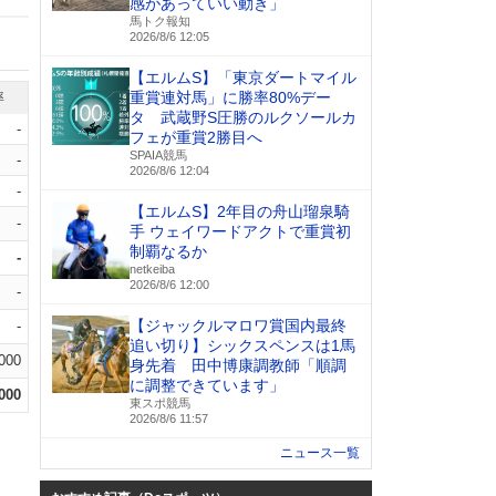
感があっていい動き」
馬トク報知
2026/8/6 12:05
【エルムS】「東京ダートマイル
重賞連対馬」に勝率80%デー
率
タ 武蔵野S圧勝のルクソールカ
-
フェが重賞2勝目へ
SPAIA競馬
-
2026/8/6 12:04
-
【エルムS】2年目の舟山瑠泉騎
-
手 ウェイワードアクトで重賞初
制覇なるか
-
netkeiba
2026/8/6 12:00
-
【ジャックルマロワ賞国内最終
-
追い切り】シックスペンスは1馬
.000
身先着 田中博康調教師「順調
に調整できています」
.000
東スポ競馬
2026/8/6 11:57
ニュース一覧