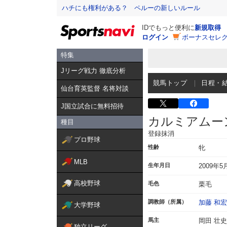
ハチにも権利がある？ ペルーの新しいルール
IDでもっと便利に
新規取得
ログイン
ボーナスセレク
特集
Jリーグ戦力 徹底分析
競馬トップ
日程・
仙台育英監督 名将対談
J国立試合に無料招待
カルミアムー
種目
登録抹消
プロ野球
性齢
牝
MLB
生年月日
2009年5
高校野球
毛色
栗毛
調教師（所属）
加藤 和宏
大学野球
馬主
岡田 壮史
独立リーグ