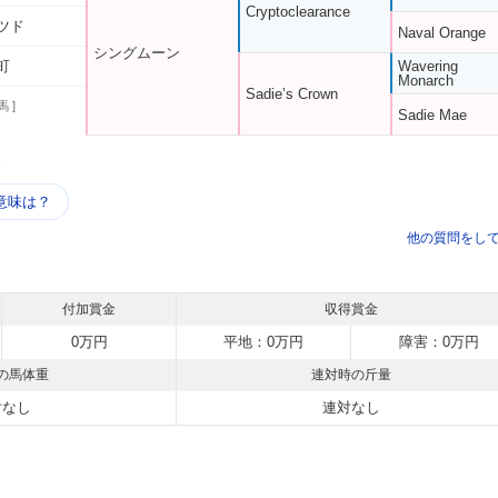
Cryptoclearance
ツド
Naval Orange
シングムーン
町
Wavering
Monarch
Sadie’s Crown
馬 ]
Sadie Mae
う
意味は？
他の質問をし
付加賞金
収得賞金
0万円
平地：0万円
障害：0万円
の馬体重
連対時の斤量
対なし
連対なし