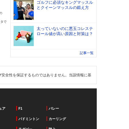
ゴルフに必須なキングマッスル
とクイーンマッスルの鍛え方
の
ータで
太っていないのに悪玉コレステ
ロール値が高い原因と対策は？
記事一覧
び安全性を保証するものではありません。当該情報に基
ュア
F1
バレー
バドミントン
カーリング