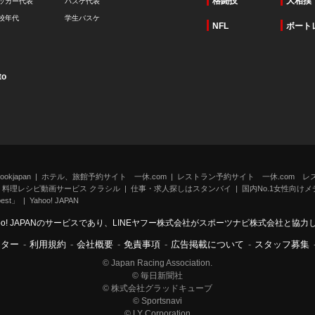
格闘技
大相撲
ッカー代表
バスケ代表
校年代
学生バスケ
NFL
ボート
to
kjapan
ホテル、旅館予約サイト 一休.com
レストラン予約サイト 一休.com レ
料理レシピ動画サービス クラシル
仕事・求人探しはスタンバイ
国内No.1女性向けメデ
st」
Yahoo! JAPAN
oo! JAPANのサービスであり、LINEヤフー株式会社がスポーツナビ株式会社と協
ンター
-
利用規約
-
会社概要
-
免責事項
-
広告掲載について
-
スタッフ募集
© Japan Racing Association.
© 毎日新聞社
© 株式会社グラッドキューブ
© Sportsnavi
© LY Corporation