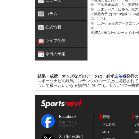
ニュース
※着順の色分け [
:1着
※「平地競走成績」と「障害競
※「出走レース」はJRA、地
コラム
※減量表示は[
:1kg減
:2k
み）] です。
※「上3F」表記のデータについ
公式情報
す。
※JRA主催以外のレースでは
ライブ配信
今日の予定
結果・成績・オッズなどのデータは、必ず
主催者
発行の
スポーツナビの競馬コンテンツのページ上に掲載されて
づいて被ったいかなる損害についても、LINEヤフー株
Facebook
野球
サ
スポーツナビ
プロ野球
J
公式ページ
MLB
海
X（旧Twitter）