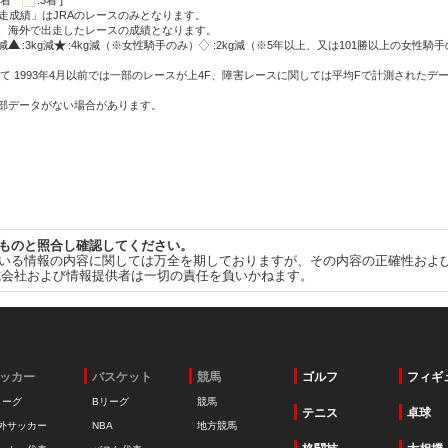
:2着
:3着 ]
走成績」はJRAのレースのみとなります。
方、海外で出走したレースの成績となります。
g減
:3kg減
:4kg減（※女性騎手のみ）
:2kg減（※5年以上、又は101勝以上の女性騎手
て 1993年4月以前では一部のレースが上4F、障害レースに関しては平均Fで計測されたデ
一部データがない場合があります。
ものと照合し確認してください。
いる情報の内容に関しては万全を期しておりますが、その内容の正確性およ
式会社および情報提供者は一切の責任を負いかねます。
ッカー
バスケット
競馬
ゴルフ
フィギ
リーグ
Bリーグ
競馬
テニス
卓球
外サッカー
NBA
地方競馬