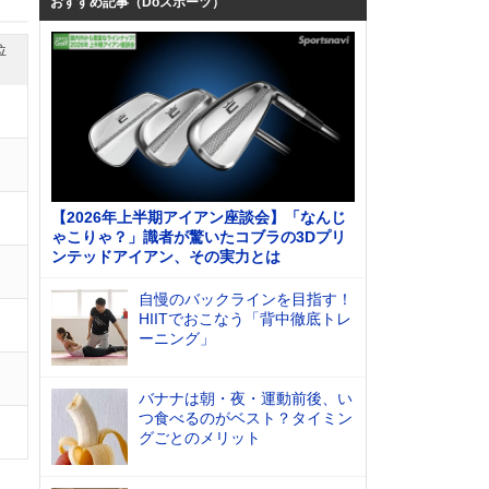
おすすめ記事（Doスポーツ）
位
【2026年上半期アイアン座談会】「なんじ
ゃこりゃ？」識者が驚いたコブラの3Dプリ
ンテッドアイアン、その実力とは
自慢のバックラインを目指す！
HIITでおこなう「背中徹底トレ
ーニング」
バナナは朝・夜・運動前後、い
つ食べるのがベスト？タイミン
グごとのメリット