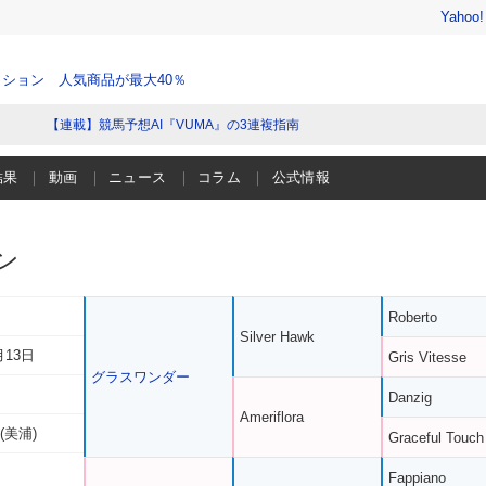
Yahoo
ション 人気商品が最大40％
【連載】競馬予想AI『VUMA』の3連複指南
結果
動画
ニュース
コラム
公式情報
ン
Roberto
Silver Hawk
月13日
Gris Vitesse
グラスワンダー
Danzig
Ameriflora
(美浦)
Graceful Touch
Fappiano