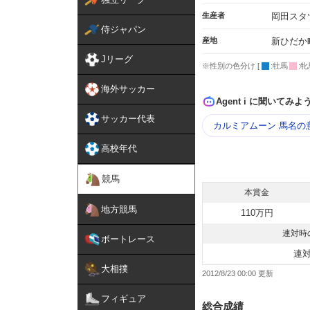
生産者
岡田スタ
侍ジャパン
産地
新ひだか
Jリーグ
※性別の色分け [
:牡馬
:牝
海外サッカー
Agent i に聞いてみよ
サッカー代表
カルミアムーン 馬名の
高校年代
競馬
本賞金
地方競馬
110万円
連対時
ボートレース
連
大相撲
2012/8/23 00:00
フィギュア
総合成績