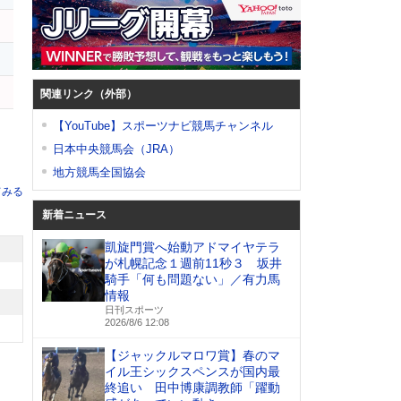
関連リンク（外部）
【YouTube】スポーツナビ競馬チャンネル
日本中央競馬会（JRA）
地方競馬全国協会
てみる
新着ニュース
凱旋門賞へ始動アドマイヤテラ
が札幌記念１週前11秒３ 坂井
騎手「何も問題ない」／有力馬
情報
日刊スポーツ
2026/8/6 12:08
【ジャックルマロワ賞】春のマ
イル王シックスペンスが国内最
終追い 田中博康調教師「躍動