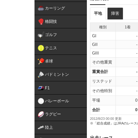
カーリング
平地
障害
格闘技
種別
1着
ゴルフ
GI
-
GII
-
テニス
GIII
-
卓球
その他重賞
-
重賞合計
-
バドミントン
リステッド
-
F1
その他特別
-
平場
0
バレーボール
合計
0
ラグビー
2012/8/23 00:00 更新
※「総合成績」はJRAのレー
陸上
出走レース