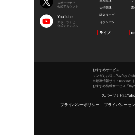
高校野球
サ
スポーツナビ
公式アカウント
大学野球
高
独立リーグ
YouTube
スポーツナビ
侍ジャパン
公式チャンネル
ライブ
to
おすすめサービス
マンガもお得にPayPayで eboo
自動車情報サイトcarview!
おすすめ情報サービス「mybe
スポーツナビはYah
プライバシーポリシー
-
プライバシーセ