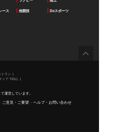
ラグビー
陸上
レース
他競技
Doスポーツ
ストラン
ィア TRILL
力して運営しています。
-
ご意見・ご要望
-
ヘルプ・お問い合わせ