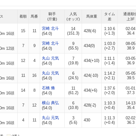
騎手
人気
タイム
通過順
ス
着順
馬番
馬体重
(斤量)
(オッズ)
差
上3F
宮崎 北斗
14
1:10.6
02-04
15
11
428(-6)
(151.3)
(+1.3)
36.4
0m 16頭
(54.0)
宮崎 北斗
9
1:03.0
08-05
7
9
434(0)
(55.5)
(+2.7)
38.9
0m 12頭
(54.0)
丸山 元気
7
1:11.1
03-05
12
4
434(+10)
(19.8)
(+1.4)
36.9
0m 16頭
(54.0)
丸山 元気
6
1:14.2
05-05
11
16
424(-10)
(24.5)
(+2.1)
39.5
0m 16頭
(54.0)
石橋 脩
11
1:37.6
01-01
14
8
434(+6)
(61.2)
(+2.0)
37.3
0m 16頭
(54.0)
横山 典弘
6
1:10.3
14-13
7
12
428(-2)
(10.8)
(+0.4)
35.4
0m 16頭
(54.0)
丸山 元気
3
1:11.3
02-02
4
11
430
(5.6)
(+0.4)
36.3
0m 16頭
(54.0)