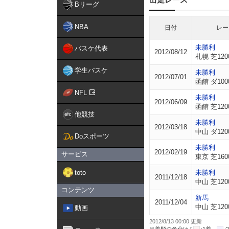
Bリーグ
NBA
日付
レー
未勝利
バスケ代表
2012/08/12
札幌 芝120
学生バスケ
未勝利
2012/07/01
函館 ダ100
NFL
未勝利
2012/06/09
函館 芝120
他競技
未勝利
2012/03/18
中山 ダ120
Doスポーツ
未勝利
2012/02/19
サービス
東京 芝160
toto
未勝利
2011/12/18
中山 芝120
コンテンツ
新馬
2011/12/04
中山 芝120
動画
2012/8/13 00:00 更新