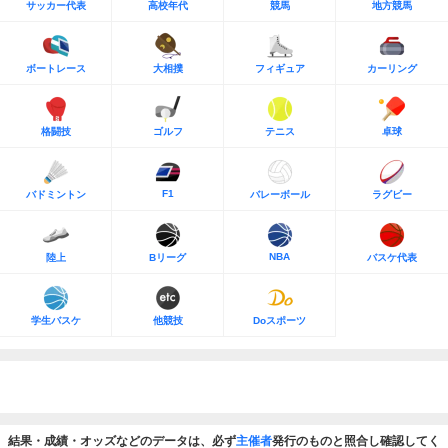
サッカー代表
高校年代
競馬
地方競馬
ボートレース
大相撲
フィギュア
カーリング
格闘技
ゴルフ
テニス
卓球
F1
バドミントン
バレーボール
ラグビー
NBA
陸上
Bリーグ
バスケ代表
学生バスケ
他競技
Doスポーツ
結果・成績・オッズなどのデータは、必ず
主催者
発行のものと照合し確認してく