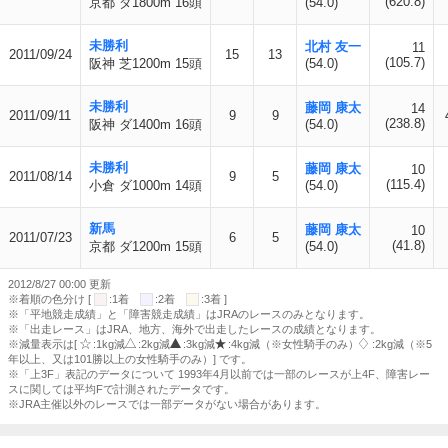
(620.8)
京都 ダ1800m 16頭
(54.0)
未勝利
北村 友一
11
2011/09/24
15
13
(105.7)
阪神 芝1200m 15頭
(54.0)
未勝利
藤岡 康太
14
2011/09/11
9
9
(238.8)
阪神 ダ1400m 16頭
(54.0)
未勝利
藤岡 康太
10
2011/08/14
9
5
(115.4)
小倉 ダ1000m 14頭
(54.0)
新馬
藤岡 康太
10
2011/07/23
6
5
(41.8)
京都 ダ1200m 15頭
(54.0)
2012/8/27 00:00 更新
※着順の色分け [
:1着
:2着
:3着 ]
※「平地競走成績」と「障害競走成績」はJRAのレースのみとなります。
※「出走レース」はJRA、地方、海外で出走したレースの成績となります。
※減量表示は[
:1kg減
:2kg減
:3kg減
:4kg減（※女性騎手のみ）
:2kg減（※5
年以上、又は101勝以上の女性騎手のみ）] です。
※「上3F」表記のデータについて 1993年4月以前では一部のレースが上4F、障害レー
スに関しては平均Fで計測されたデータです。
※JRA主催以外のレースでは一部データがない場合があります。