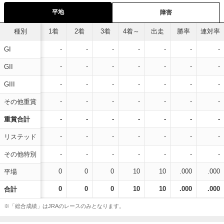
平地
障害
種別
1着
2着
3着
4着～
出走
勝率
連対率
-
-
-
-
-
-
-
GI
-
-
-
-
-
-
-
GII
-
-
-
-
-
-
-
GIII
-
-
-
-
-
-
-
その他重賞
-
-
-
-
-
-
-
重賞合計
-
-
-
-
-
-
-
リステッド
-
-
-
-
-
-
-
その他特別
0
0
0
10
10
.000
.000
平場
0
0
0
10
10
.000
.000
合計
※「総合成績」はJRAのレースのみとなります。