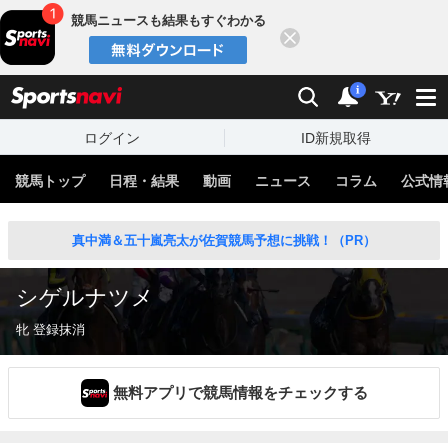
競馬ニュースも結果もすぐわかる
閉じる
スポーツナビ
検索
通知
i
ログイン
ID新規取得
競馬トップ
日程・結果
動画
ニュース
コラム
公式情
真中満＆五十嵐亮太が佐賀競馬予想に挑戦！（PR）
シゲルナツメ
牝 登録抹消
無料アプリで競馬情報をチェックする