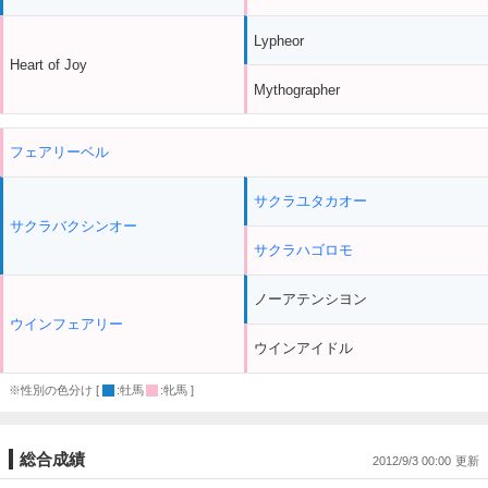
Lypheor
Heart of Joy
Mythographer
フェアリーベル
サクラユタカオー
サクラバクシンオー
サクラハゴロモ
ノーアテンシヨン
ウインフェアリー
ウインアイドル
※性別の色分け [
:牡馬
:牝馬 ]
総合成績
2012/9/3 00:00