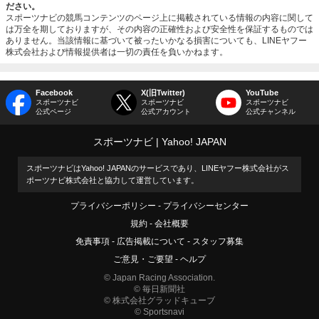
ださい。
スポーツナビの競馬コンテンツのページ上に掲載されている情報の内容に関して
は万全を期しておりますが、その内容の正確性および安全性を保証するものでは
ありません。当該情報に基づいて被ったいかなる損害についても、LINEヤフー
株式会社および情報提供者は一切の責任を負いかねます。
Facebook
X(旧Twitter)
YouTube
スポーツナビ
スポーツナビ
スポーツナビ
公式ページ
公式アカウント
公式チャンネル
スポーツナビ
Yahoo! JAPAN
スポーツナビはYahoo! JAPANのサービスであり、LINEヤフー株式会社がス
ポーツナビ株式会社と協力して運営しています。
プライバシーポリシー
プライバシーセンター
規約
会社概要
免責事項
広告掲載について
スタッフ募集
ご意見・ご要望
ヘルプ
© Japan Racing Association.
© 毎日新聞社
© 株式会社グラッドキューブ
© Sportsnavi