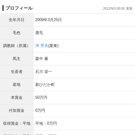
プロフィール
2012/9/3 00:00
生年月日
2009年3月25日
毛色
鹿毛
調教師（所属）
沖 芳夫
(栗東)
馬主
森中 蕃
生産者
石川 栄一
産地
新ひだか町
本賞金
50万円
付加賞金
0万円
収得賞金：平地
平地：0万円