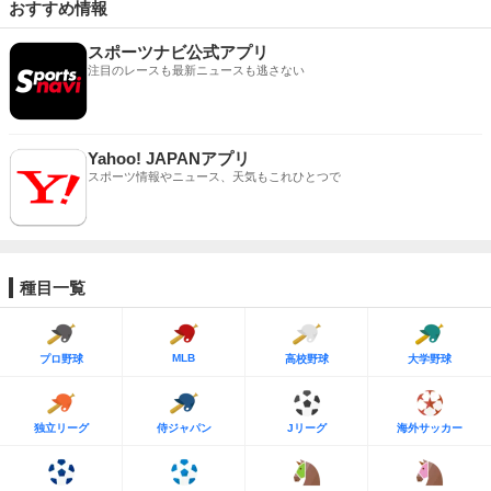
おすすめ情報
スポーツナビ公式アプリ
注目のレースも最新ニュースも逃さない
Yahoo! JAPANアプリ
スポーツ情報やニュース、天気もこれひとつで
種目一覧
MLB
プロ野球
高校野球
大学野球
独立リーグ
侍ジャパン
Jリーグ
海外サッカー