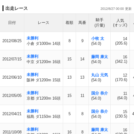
出走レース
2012/8/27 00:00
騎手
人気
日付
レース
着順
馬番
(オッズ)
(斤量)
未勝利
小牧 太
14
2012/08/25
8
9
(205.6)
小倉 ダ1000m 14頭
(54.0)
未勝利
藤岡 康太
16
2012/07/15
15
14
(342.1)
中京 ダ1200m 16頭
(54.0)
未勝利
丸山 元気
12
2012/06/10
13
13
(170.6)
阪神 ダ1200m 15頭
(54.0)
未勝利
国分 恭介
11
2012/05/05
15
11
(64.0)
京都 ダ1200m 16頭
(54.0)
未勝利
国分 恭介
15
2012/04/21
5
8
4
(230.5)
福島 ダ1150m 16頭
(54.0)
未勝利
藤岡 康太
16
2011/10/08
16
8