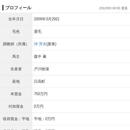
プロフィール
2012/9/3 00:00
生年月日
2009年3月29日
毛色
鹿毛
調教師（所属）
沖 芳夫
(栗東)
馬主
森中 蕃
生産者
戸川牧場
産地
日高町
本賞金
750万円
付加賞金
0万円
収得賞金：平地
平地：0万円