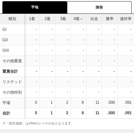
平地
障害
種別
1着
2着
3着
4着～
出走
勝率
連対率
-
-
-
-
-
-
-
GI
-
-
-
-
-
-
-
GII
-
-
-
-
-
-
-
GIII
-
-
-
-
-
-
-
その他重賞
-
-
-
-
-
-
-
重賞合計
-
-
-
-
-
-
-
リステッド
-
-
-
-
-
-
-
その他特別
0
1
2
8
11
.000
.091
平場
0
1
2
8
11
.000
.091
合計
※「総合成績」はJRAのレースのみとなります。