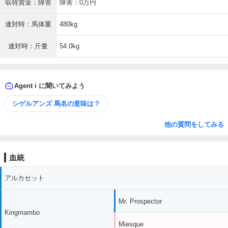
収得賞金：障害
障害：0万円
連対時：馬体重
480kg
連対時：斤量
54.0kg
Agent i に聞いてみよう
シゲルアンズ 馬名の意味は？
他の質問をしてみる
血統
アルカセット
Mr. Prospector
Kingmambo
Miesque