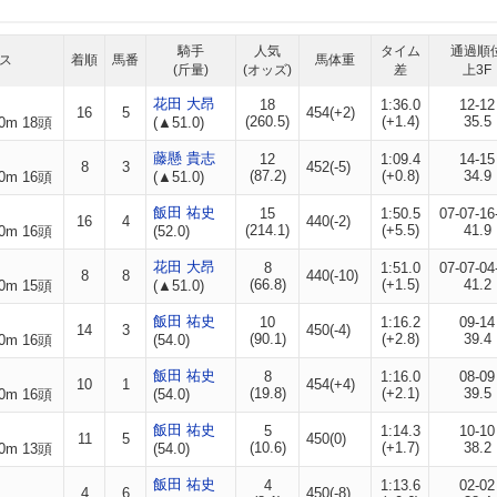
騎手
人気
タイム
通過順
ス
着順
馬番
馬体重
(斤量)
(オッズ)
差
上3F
花田 大昂
18
1:36.0
12-12
16
5
454(+2)
(260.5)
(+1.4)
35.5
0m 18頭
(▲51.0)
藤懸 貴志
12
1:09.4
14-15
8
3
452(-5)
(87.2)
(+0.8)
34.9
0m 16頭
(▲51.0)
飯田 祐史
15
1:50.5
07-07-16
16
4
440(-2)
(214.1)
(+5.5)
41.9
0m 16頭
(52.0)
花田 大昂
8
1:51.0
07-07-04
8
8
440(-10)
(66.8)
(+1.5)
41.2
0m 15頭
(▲51.0)
飯田 祐史
10
1:16.2
09-14
14
3
450(-4)
(90.1)
(+2.8)
39.4
0m 16頭
(54.0)
飯田 祐史
8
1:16.0
08-09
10
1
454(+4)
(19.8)
(+2.1)
39.5
0m 16頭
(54.0)
飯田 祐史
5
1:14.3
10-10
11
5
450(0)
(10.6)
(+1.7)
38.2
0m 13頭
(54.0)
飯田 祐史
4
1:13.6
02-02
4
6
450(-8)