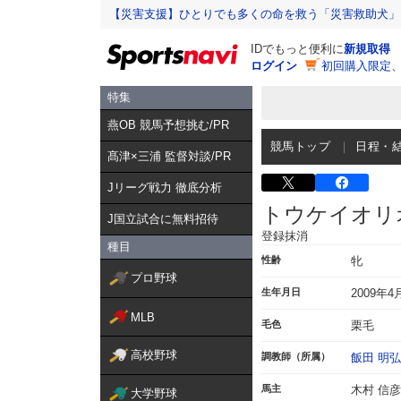
【災害支援】ひとりでも多くの命を救う「災害救助犬」
IDでもっと便利に
新規取得
ログイン
初回購入限定
特集
燕OB 競馬予想挑む/PR
競馬トップ
日程・
髙津×三浦 監督対談/PR
Jリーグ戦力 徹底分析
トウケイオリ
J国立試合に無料招待
登録抹消
種目
性齢
牝
プロ野球
生年月日
2009年4
MLB
毛色
栗毛
高校野球
調教師（所属）
飯田 明弘
馬主
木村 信彦
大学野球