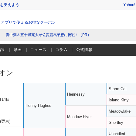
を支えよう
Yahoo
、アプリで使えるお得なクーポン
真中満＆五十嵐亮太が佐賀競馬予想に挑戦！（PR）
結果
動画
ニュース
コラム
公式情報
オン
Storm Cat
Hennessy
月14日
Island Kitty
Henny Hughes
Meadowlake
Meadow Flyer
(栗東)
Shortley
Unbridled