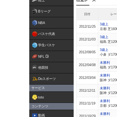
陸上
Bリーグ
日付
レー
NBA
3歳上
2012/11/25
京都 芝160
バスケ代表
3歳上
2012/11/03
福島 芝120
学生バスケ
3歳上
2012/08/05
小倉 ダ170
NFL
未勝利
2012/04/08
福島 ダ170
他競技
未勝利
2012/03/04
Doスポーツ
阪神 ダ120
サービス
未勝利
2011/12/11
阪神 ダ120
toto
未勝利
2011/11/19
京都 ダ120
コンテンツ
未勝利
動画
2011/10/29