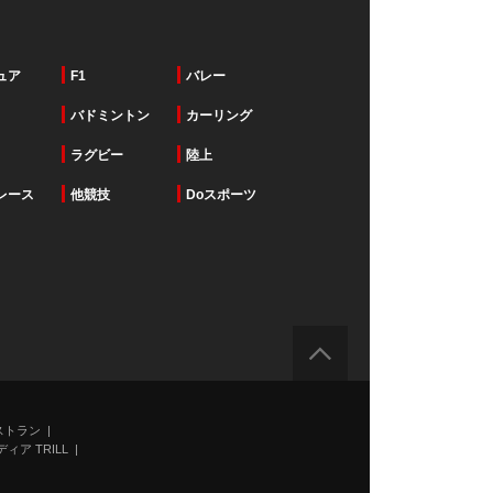
ュア
F1
バレー
バドミントン
カーリング
ラグビー
陸上
レース
他競技
Doスポーツ
ストラン
ィア TRILL