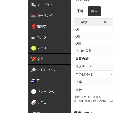
フィギュア
平地
障害
カーリング
種別
1着
格闘技
GI
-
GII
-
ゴルフ
GIII
-
テニス
その他重賞
-
重賞合計
-
卓球
リステッド
-
バドミントン
その他特別
-
F1
平場
0
合計
0
バレーボール
2012/11/29 00:00 更新
※「総合成績」はJRAのレー
ラグビー
出走レース