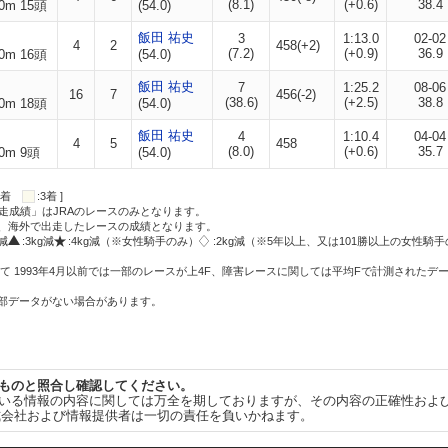
(8.1)
(+0.6)
38.4
0m 15頭
(54.0)
飯田 祐史
3
1:13.0
02-02
4
2
458(+2)
(7.2)
(+0.9)
36.9
0m 16頭
(54.0)
飯田 祐史
7
1:25.2
08-06
16
7
456(-2)
(38.6)
(+2.5)
38.8
0m 18頭
(54.0)
飯田 祐史
4
1:10.4
04-04
4
5
458
(8.0)
(+0.6)
35.7
0m 9頭
(54.0)
:2着
:3着 ]
走成績」はJRAのレースのみとなります。
方、海外で出走したレースの成績となります。
g減
:3kg減
:4kg減（※女性騎手のみ）
:2kg減（※5年以上、又は101勝以上の女性騎手
て 1993年4月以前では一部のレースが上4F、障害レースに関しては平均Fで計測されたデ
一部データがない場合があります。
ものと照合し確認してください。
いる情報の内容に関しては万全を期しておりますが、その内容の正確性およ
式会社および情報提供者は一切の責任を負いかねます。