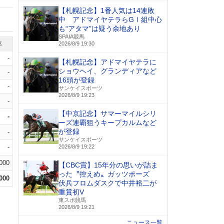
【札幌記念】1番人気は14連敗
中 アドマイヤテラらGⅠ組中心
も“アタマ”は疑う余地あり
SPAIA競馬
率
2026/8/9 19:30
-
【札幌記念】アドマイヤテラに
ショウヘイ、グランディアなど
-
16頭が登録
-
サンケイスポーツ
2026/8/9 19:23
-
【中京記念】サマーマイルシリ
-
ーズ連覇狙うキープカルムなど
が登録
-
サンケイスポーツ
-
2026/8/9 19:22
.000
【CBC賞】15年分の思いが詰ま
った〝控えめ〟ガッツポーズ
.000
伏兵フロムダスクで中井裕二が
重賞初V
東スポ競馬
2026/8/9 19:21
ニュース一覧