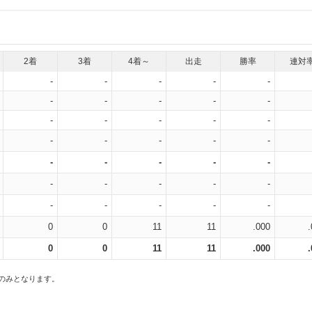
2着
3着
4着～
出走
勝率
連対
-
-
-
-
-
-
-
-
-
-
-
-
-
-
-
-
-
-
-
-
-
-
-
-
-
-
-
-
-
-
-
-
-
-
-
0
0
11
11
.000
0
0
11
11
.000
スのみとなります。