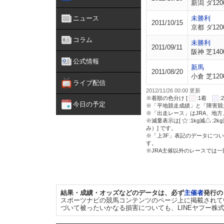
新潟 ダ120
ニュース
未勝利
2011/10/15
京都 ダ120
コラム
未勝利
2011/09/11
阪神 芝140
公式情報
新馬
2011/08/20
小倉 芝120
ライブ配信
2012/11/26 00:00 更新
※着順の色分け [
:1着
今日の予定
※「平地競走成績」と「障害競
※「出走レース」はJRA、地
※減量表示は[
:1kg減
:2k
み）] です。
※「上3F」表記のデータについ
す。
※JRA主催以外のレースでは
結果・成績・オッズなどのデータは、必ず
主催者
発行の
スポーツナビの競馬コンテンツのページ上に掲載されて
づいて被ったいかなる損害についても、LINEヤフー株