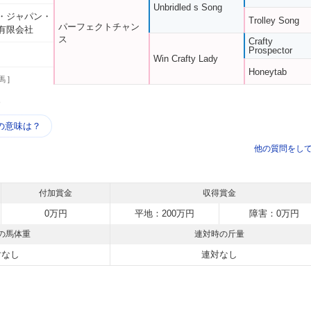
Unbridled s Song
・ジャパン・
Trolley Song
パーフェクトチャン
有限会社
ス
Crafty
Prospector
Win Crafty Lady
Honeytab
馬 ]
う
の意味は？
他の質問をし
付加賞金
収得賞金
0万円
平地：200万円
障害：0万円
の馬体重
連対時の斤量
対なし
連対なし