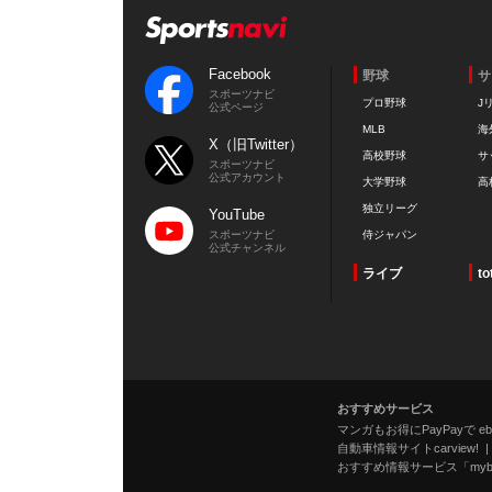
Facebook
野球
サ
スポーツナビ
プロ野球
J
公式ページ
MLB
海
X（旧Twitter）
高校野球
サ
スポーツナビ
公式アカウント
大学野球
高
独立リーグ
YouTube
スポーツナビ
侍ジャパン
公式チャンネル
ライブ
to
おすすめサービス
マンガもお得にPayPayで eboo
自動車情報サイトcarview!
おすすめ情報サービス「mybe