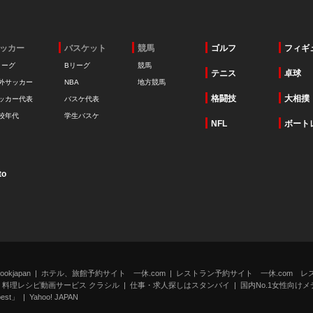
ッカー
バスケット
競馬
ゴルフ
フィギ
リーグ
Bリーグ
競馬
テニス
卓球
外サッカー
NBA
地方競馬
格闘技
大相撲
ッカー代表
バスケ代表
校年代
学生バスケ
NFL
ボート
to
kjapan
ホテル、旅館予約サイト 一休.com
レストラン予約サイト 一休.com レ
料理レシピ動画サービス クラシル
仕事・求人探しはスタンバイ
国内No.1女性向けメデ
st」
Yahoo! JAPAN