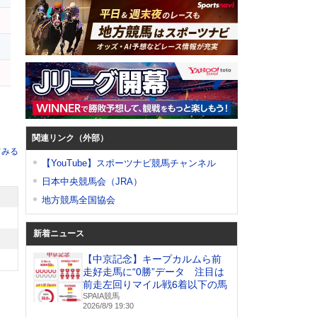
関連リンク（外部）
てみる
【YouTube】スポーツナビ競馬チャンネル
日本中央競馬会（JRA）
地方競馬全国協会
新着ニュース
【中京記念】キープカルムら前
走好走馬に“0勝”データ 注目は
前走左回りマイル戦6着以下の馬
SPAIA競馬
2026/8/9 19:30