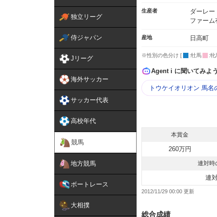
生産者
ダーレー
独立リーグ
ファーム
侍ジャパン
産地
日高町
※性別の色分け [
:牡馬
:牝
Jリーグ
Agent i に聞いてみよ
海外サッカー
トウケイオリオン 馬名
サッカー代表
高校年代
本賞金
競馬
260万円
地方競馬
連対時
連
ボートレース
2012/11/29 00:00
大相撲
総合成績