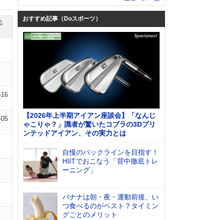
おすすめ記事（Doスポーツ）
位
-16
【2026年上半期アイアン座談会】「なんじ
-05
ゃこりゃ？」識者が驚いたコブラの3Dプリ
ンテッドアイアン、その実力とは
自慢のバックラインを目指す！
HIITでおこなう「背中徹底トレ
ーニング」
バナナは朝・夜・運動前後、い
つ食べるのがベスト？タイミン
グごとのメリット