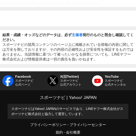
結果・成績・オッズなどのデータは、必ず
主催者
発行のものと照合し確認してく
ださい。
スポーツナビの競馬コンテンツのページ上に掲載されている情報の内容に関して
は万全を期しておりますが、その内容の正確性および安全性を保証するものでは
ありません。当該情報に基づいて被ったいかなる損害についても、LINEヤフー
株式会社および情報提供者は一切の責任を負いかねます。
Facebook
X(旧Twitter)
YouTube
スポーツナビ
スポーツナビ
スポーツナビ
公式ページ
公式アカウント
公式チャンネル
スポーツナビ
Yahoo! JAPAN
スポーツナビはYahoo! JAPANのサービスであり、LINEヤフー株式会社がス
ポーツナビ株式会社と協力して運営しています。
プライバシーポリシー
プライバシーセンター
規約
会社概要