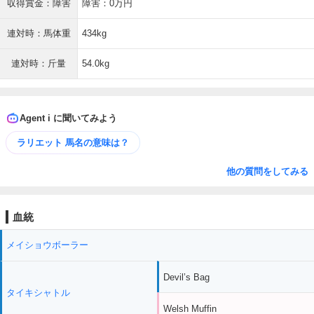
収得賞金：障害
障害：0万円
連対時：馬体重
434kg
連対時：斤量
54.0kg
Agent i に聞いてみよう
ラリエット 馬名の意味は？
他の質問をしてみる
血統
メイショウボーラー
Devil’s Bag
タイキシャトル
Welsh Muffin