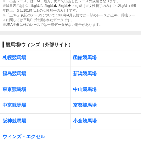
※「出走レース」はJRA、地方、海外で出走したレースの成績となります。
※減量表示は[
:1kg減
:2kg減
:3kg減
:4kg減（※女性騎手のみ）
:2kg減（※5
年以上、又は101勝以上の女性騎手のみ）] です。
※「上3F」表記のデータについて 1993年4月以前では一部のレースが上4F、障害レー
スに関しては平均Fで計測されたデータです。
※JRA主催以外のレースでは一部データがない場合があります。
競馬場/ウィンズ（外部サイト）
札幌競馬場
函館競馬場
福島競馬場
新潟競馬場
東京競馬場
中山競馬場
中京競馬場
京都競馬場
阪神競馬場
小倉競馬場
ウィンズ・エクセル