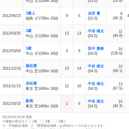
(32.6)
中山 ダ1200m 16頭
(53.0)
3歳上
吉田 豊
8
2012/06/23
9
5
(46.3)
福島 ダ1700m 15頭
(52.0)
3歳
中谷 雄太
11
2012/03/25
13
13
(40.8)
中山 ダ1200m 16頭
(54.0)
3歳
田中 勝春
14
2012/03/04
6
8
(135.6)
中山 ダ1200m 16頭
(54.0)
黒松賞
中谷 雄太
10
2011/12/10
13
14
(69.1)
中山 芝1200m 16頭
(54.0)
赤松賞
中谷 雄太
13
2011/11/13
12
10
(67.5)
東京 芝1600m 18頭
(54.0)
新馬
中谷 雄太
10
2011/10/10
1
6
(40.3)
東京 芝1400m 16頭
(54.0)
2013/3/18 00:00 更新
※着順の色分け [
:1着
:2着
:3着 ]
※「平地競走成績」と「障害競走成績」はJRAのレースのみとなります。