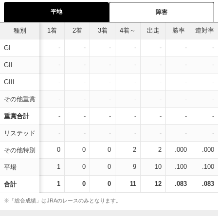
平地
障害
種別
1着
2着
3着
4着～
出走
勝率
連対率
-
-
-
-
-
-
-
GI
-
-
-
-
-
-
-
GII
-
-
-
-
-
-
-
GIII
-
-
-
-
-
-
-
その他重賞
-
-
-
-
-
-
-
重賞合計
-
-
-
-
-
-
-
リステッド
0
0
0
2
2
.000
.000
その他特別
1
0
0
9
10
.100
.100
平場
1
0
0
11
12
.083
.083
合計
※「総合成績」はJRAのレースのみとなります。