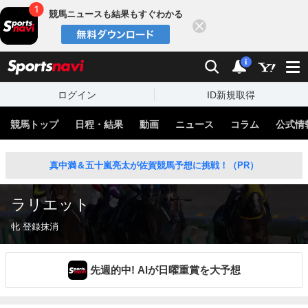
競馬ニュースも結果もすぐわかる
閉じる
スポーツナビ
検索
通知
i
ログイン
ID新規取得
競馬トップ
日程・結果
動画
ニュース
コラム
公式情
真中満＆五十嵐亮太が佐賀競馬予想に挑戦！（PR）
ラリエット
牝 登録抹消
先週的中! AIが日曜重賞を大予想