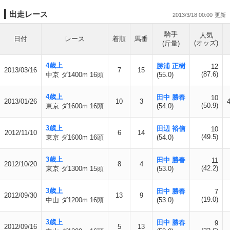
出走レース
2013/3/18 00:00
騎手
人気
日付
レース
着順
馬番
(オッズ)
(斤量)
4歳上
勝浦 正樹
12
2013/03/16
7
15
(87.6)
中京 ダ1400m 16頭
(55.0)
4歳上
田中 勝春
10
2013/01/26
10
3
(50.9)
東京 ダ1600m 16頭
(54.0)
3歳上
田辺 裕信
10
2012/11/10
6
14
(49.5)
東京 ダ1600m 16頭
(54.0)
3歳上
田中 勝春
11
2012/10/20
8
4
(42.2)
東京 ダ1300m 15頭
(53.0)
3歳上
田中 勝春
7
2012/09/30
13
9
(19.0)
中山 ダ1200m 16頭
(53.0)
3歳上
田中 勝春
9
2012/09/16
5
13