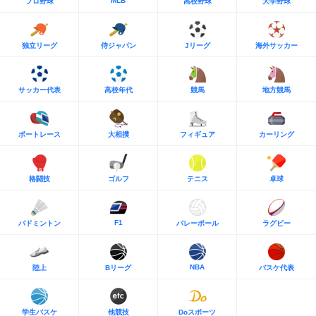
MLB
プロ野球
高校野球
大学野球
独立リーグ
侍ジャパン
Jリーグ
海外サッカー
サッカー代表
高校年代
競馬
地方競馬
ボートレース
大相撲
フィギュア
カーリング
格闘技
ゴルフ
テニス
卓球
F1
バドミントン
バレーボール
ラグビー
NBA
陸上
Bリーグ
バスケ代表
学生バスケ
他競技
Doスポーツ