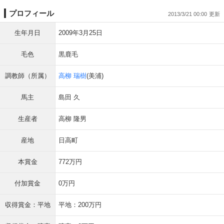
プロフィール
2013/3/21 00:00
生年月日
2009年3月25日
毛色
黒鹿毛
調教師（所属）
高柳 瑞樹
(美浦)
馬主
島田 久
生産者
高柳 隆男
産地
日高町
本賞金
772万円
付加賞金
0万円
収得賞金：平地
平地：200万円