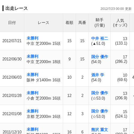
出走レース
2012/7/23 00:00
騎手
人気
日付
レース
着順
馬番
(オッズ)
(斤量)
未勝利
中井 裕二
13
2012/07/21
15
15
(133.1)
中京 芝2000m 15頭
(▲51.0)
未勝利
国分 優作
17
2012/06/30
9
15
(286.2)
中京 芝2000m 18頭
(54.0)
未勝利
酒井 学
10
2012/06/03
10
2
(69.6)
阪神 ダ1400m 16頭
(54.0)
未勝利
国分 優作
13
2012/01/28
12
2
(206.9)
小倉 芝2000m 16頭
(☆53.0)
未勝利
国分 優作
15
2012/01/08
12
3
(524.1)
京都 芝2000m 16頭
(☆53.0)
未勝利
熊沢 重文
17
2011/12/10
16
6