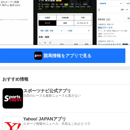
競馬情報をアプリで見る
おすすめ情報
スポーツナビ公式アプリ
注目のレースも最新ニュースも逃さない
Yahoo! JAPANアプリ
スポーツ情報やニュース、天気もこれひとつで