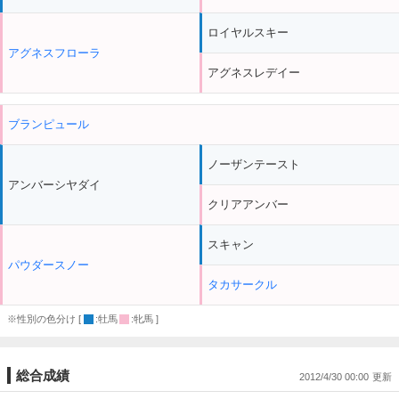
ロイヤルスキー
アグネスフローラ
アグネスレデイー
ブランピュール
ノーザンテースト
アンバーシヤダイ
クリアアンバー
スキャン
パウダースノー
タカサークル
※性別の色分け [
:牡馬
:牝馬 ]
総合成績
2012/4/30 00:00