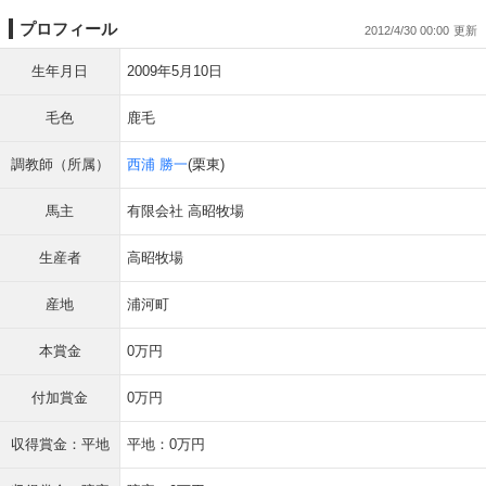
プロフィール
2012/4/30 00:00
生年月日
2009年5月10日
毛色
鹿毛
調教師（所属）
西浦 勝一
(栗東)
馬主
有限会社 高昭牧場
生産者
高昭牧場
産地
浦河町
本賞金
0万円
付加賞金
0万円
収得賞金：平地
平地：0万円