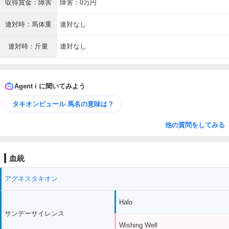
収得賞金：障害
障害：0万円
連対時：馬体重
連対なし
連対時：斤量
連対なし
Agent i に聞いてみよう
タキオンピュール 馬名の意味は？
他の質問をしてみる
血統
アグネスタキオン
Halo
サンデーサイレンス
Wishing Well