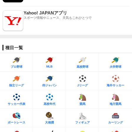
Yahoo! JAPANアプリ
スポーツ情報やニュース、天気もこれひとつで
種目一覧
MLB
プロ野球
高校野球
大学野球
独立リーグ
侍ジャパン
Jリーグ
海外サッカー
サッカー代表
高校年代
競馬
地方競馬
ボートレース
大相撲
フィギュア
カーリング