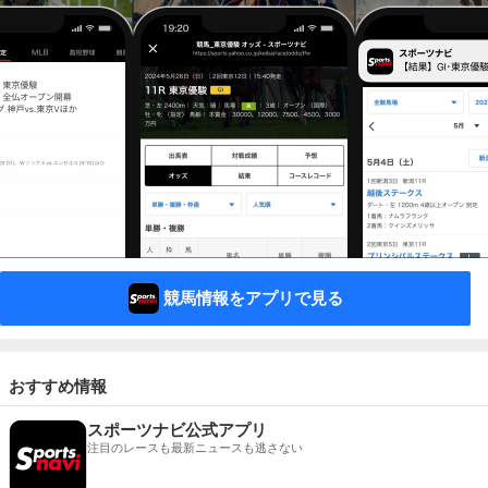
競馬情報をアプリで見る
おすすめ情報
スポーツナビ公式アプリ
注目のレースも最新ニュースも逃さない