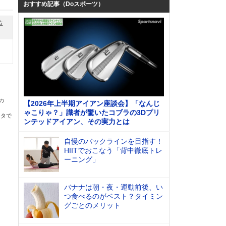
おすすめ記事（Doスポーツ）
位
の
【2026年上半期アイアン座談会】「なんじ
ゃこりゃ？」識者が驚いたコブラの3Dプリ
ータで
ンテッドアイアン、その実力とは
自慢のバックラインを目指す！
HIITでおこなう「背中徹底トレ
ーニング」
バナナは朝・夜・運動前後、い
つ食べるのがベスト？タイミン
グごとのメリット