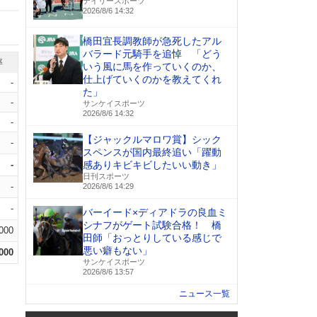
デイリースポーツ
2026/8/6 14:32
橋田宜長調教師が急死したアル
バラード元騎手を追悼 「どう
率
いう風に馬を作っていくのか、
仕上げていくのかを教えてくれ
-
た」
-
サンケイスポーツ
2026/8/6 14:32
-
【ジャックルマロワ賞】シック
-
スペンスが国内最終追い「躍動
-
感ありキビキビしたいい動き」
日刊スポーツ
-
2026/8/6 14:29
-
バーイード×ディアドラの良血ミ
シナフがゲート試験合格！ 橋
.000
田師「おっとりしている感じで
悪い癖もない」
.000
サンケイスポーツ
2026/8/6 13:57
ニュース一覧