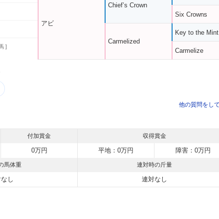
Chief’s Crown
Six Crowns
アビ
Key to the Mint
Carmelized
馬 ]
Carmelize
う
他の質問をし
付加賞金
収得賞金
0万円
平地：0万円
障害：0万円
の馬体重
連対時の斤量
対なし
連対なし