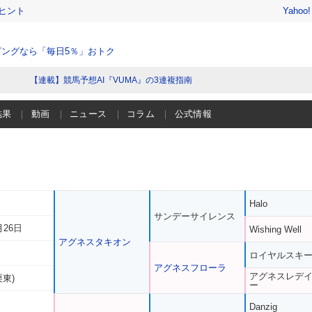
ヒント
Yahoo
ングなら「毎日5％」おトク
【連載】競馬予想AI『VUMA』の3連複指南
結果
動画
ニュース
コラム
公式情報
Halo
サンデーサイレンス
月26日
Wishing Well
アグネスタキオン
ロイヤルスキ
アグネスフローラ
アグネスレデ
栗東)
ー
Danzig