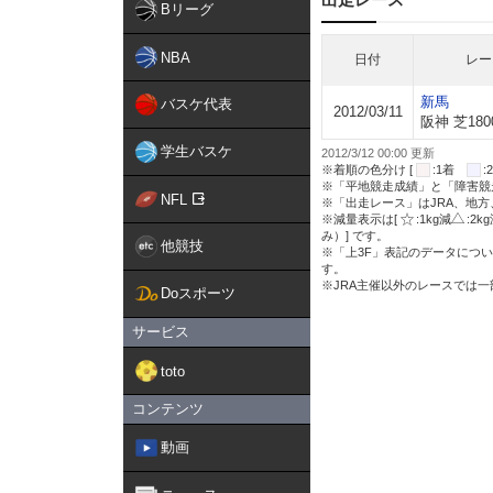
Bリーグ
NBA
日付
レー
新馬
バスケ代表
2012/03/11
阪神 芝180
学生バスケ
2012/3/12 00:00 更新
※着順の色分け [
:1着
※「平地競走成績」と「障害競
NFL
※「出走レース」はJRA、地
※減量表示は[
:1kg減
:2k
み）] です。
他競技
※「上3F」表記のデータについ
す。
※JRA主催以外のレースでは
Doスポーツ
サービス
toto
コンテンツ
動画