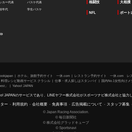
格闘技
大相撲
ッカー代表
バスケ代表
校年代
学生バスケ
NFL
ボート
to
kjapan
ホテル、旅館予約サイト 一休.com
レストラン予約サイト 一休.com レ
料理レシピ動画サービス クラシル
仕事・求人探しはスタンバイ
国内No.1女性向けメデ
st」
Yahoo! JAPAN
oo! JAPANのサービスであり、LINEヤフー株式会社がスポーツナビ株式会社と協
ンター
-
利用規約
-
会社概要
-
免責事項
-
広告掲載について
-
スタッフ募集
© Japan Racing Association.
© 毎日新聞社
© 株式会社グラッドキューブ
© Sportsnavi