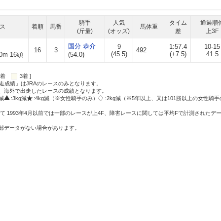
騎手
人気
タイム
通過順
ス
着順
馬番
馬体重
(斤量)
(オッズ)
差
上3F
国分 恭介
9
1:57.4
10-15
16
3
492
(45.5)
(+7.5)
41.5
0m 16頭
(54.0)
:2着
:3着 ]
走成績」はJRAのレースのみとなります。
方、海外で出走したレースの成績となります。
g減
:3kg減
:4kg減（※女性騎手のみ）
:2kg減（※5年以上、又は101勝以上の女性騎手
て 1993年4月以前では一部のレースが上4F、障害レースに関しては平均Fで計測されたデ
一部データがない場合があります。