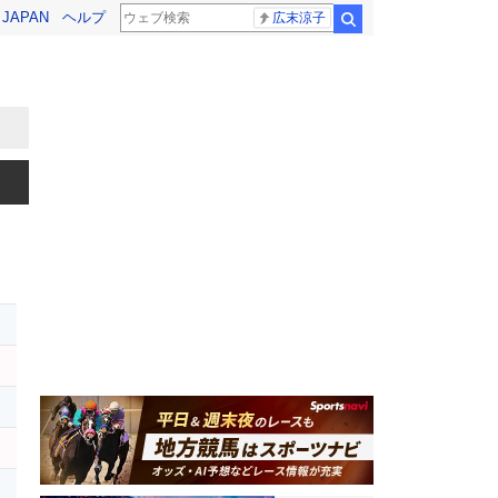
! JAPAN
ヘルプ
広末涼子
検索
ー
イ