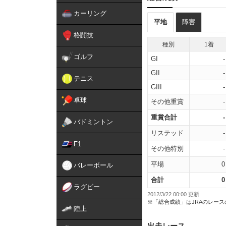
カーリング
平地
障害
格闘技
種別
1着
ゴルフ
GI
-
GII
-
テニス
GIII
-
卓球
その他重賞
-
重賞合計
-
バドミントン
リステッド
-
F1
その他特別
-
平場
0
バレーボール
合計
0
ラグビー
2012/3/22 00:00 更新
※「総合成績」はJRAのレー
陸上
出走レース