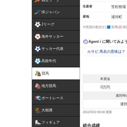
生産者
笠松牧場
侍ジャパン
産地
浦河町
Jリーグ
※性別の色分け [
:牡馬
:牝
海外サッカー
Agent i に聞いてみよ
サッカー代表
ルサビ 馬名の意味は？
高校年代
競馬
本賞金
地方競馬
0万円
連対時
ボートレース
連
大相撲
2012/3/22 00:00
フィギュア
総合成績