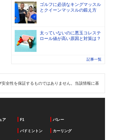
ゴルフに必須なキングマッスル
とクイーンマッスルの鍛え方
太っていないのに悪玉コレステ
ロール値が高い原因と対策は？
記事一覧
び安全性を保証するものではありません。当該情報に基
ュア
F1
バレー
バドミントン
カーリング