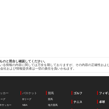
ものと照合し確認してください。
いる情報の内容に関しては万全を期しておりますが、その内容の正確性およ
式会社および情報提供者は一切の責任を負いかねます。
ッカー
バスケット
競馬
ゴルフ
フィギ
リーグ
Bリーグ
競馬
テニス
卓球
外サッカー
NBA
地方競馬