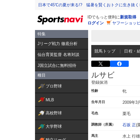
日本で45℃の夏が来る!? 猛暑を賢くおトクに生き抜く
IDでもっと便利に
新規取得
ログイン
ヤフーショッピ
特集
Jリーグ戦力 徹底分析
競馬トップ
日程・
仙台育英監督 名将対談
J国立試合に無料招待
ルサビ
種目
登録抹消
プロ野球
性齢
牝
MLB
生年月日
2009年3
高校野球
毛色
栗毛
調教師（所属）
石坂 正
(
大学野球
馬主
水上 行雄
独立リーグ