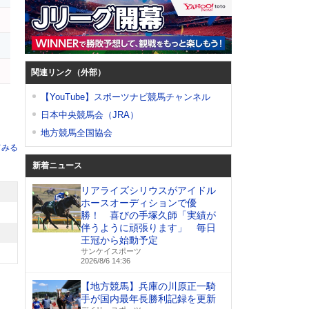
関連リンク（外部）
【YouTube】スポーツナビ競馬チャンネル
日本中央競馬会（JRA）
地方競馬全国協会
てみる
新着ニュース
リアライズシリウスがアイドル
ホースオーディションで優
勝！ 喜びの手塚久師「実績が
伴うように頑張ります」 毎日
王冠から始動予定
サンケイスポーツ
2026/8/6 14:36
【地方競馬】兵庫の川原正一騎
手が国内最年長勝利記録を更新