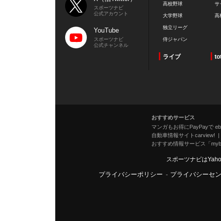
高校野球
サ
スポーツナビ
公式アカウント
大学野球
高
独立リーグ
YouTube
スポーツナビ
侍ジャパン
公式チャンネル
ライブ
to
おすすめサービス
マンガもお得にPayPayで eboo
自動車情報サイトcarview!
おすすめ情報サービス「mybe
スポーツナビはYah
プライバシーポリシー
-
プライバシーセ