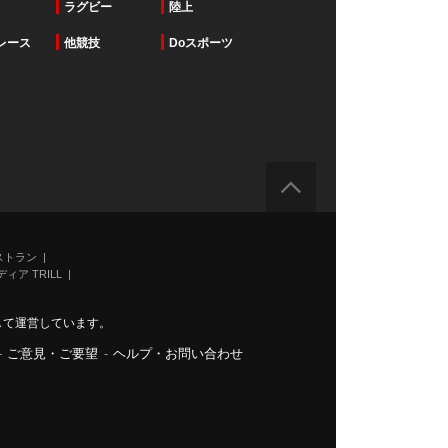
ラグビー
陸上
レース
他競技
Doスポーツ
ストラン
ィア TRILL
力して運営しています。
-
ご意見・ご要望
-
ヘルプ・お問い合わせ