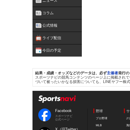
ニュース
コラム
公式情報
ライブ配信
今日の予定
結果・成績・オッズなどのデータは、必ず
主催者
発行の
スポーツナビの競馬コンテンツのページ上に掲載されて
づいて被ったいかなる損害についても、LINEヤフー株
Facebook
野球
サ
スポーツナビ
プロ野球
J
公式ページ
MLB
海
X（旧Twitter）