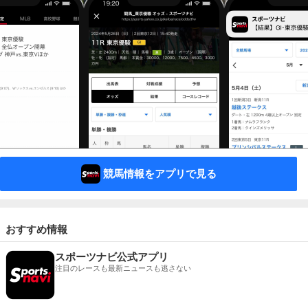
競馬情報をアプリで見る
おすすめ情報
スポーツナビ公式アプリ
注目のレースも最新ニュースも逃さない