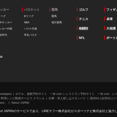
ッカー
バスケット
競馬
ゴルフ
フィギ
リーグ
Bリーグ
競馬
テニス
卓球
外サッカー
NBA
地方競馬
格闘技
大相撲
ッカー代表
バスケ代表
校年代
学生バスケ
NFL
ボート
to
kjapan
ホテル、旅館予約サイト 一休.com
レストラン予約サイト 一休.com レ
料理レシピ動画サービス クラシル
仕事・求人探しはスタンバイ
国内No.1女性向けメデ
st」
Yahoo! JAPAN
oo! JAPANのサービスであり、LINEヤフー株式会社がスポーツナビ株式会社と協