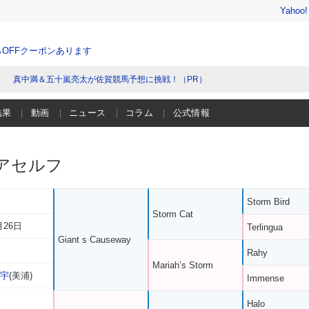
Yahoo
％OFFクーポンあります
真中満＆五十嵐亮太が佐賀競馬予想に挑戦！（PR）
結果
動画
ニュース
コラム
公式情報
アセルフ
Storm Bird
Storm Cat
月26日
Terlingua
Giant s Causeway
Rahy
Mariah’s Storm
敬宇
(美浦)
Immense
Halo