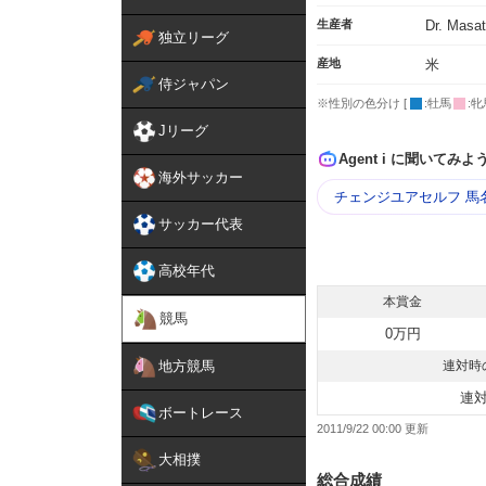
生産者
Dr. Masat
独立リーグ
産地
米
侍ジャパン
※性別の色分け [
:牡馬
:牝
Jリーグ
Agent i に聞いてみよ
海外サッカー
チェンジユアセルフ 馬
サッカー代表
高校年代
本賞金
競馬
0万円
地方競馬
連対時
連
ボートレース
2011/9/22 00:00
大相撲
総合成績