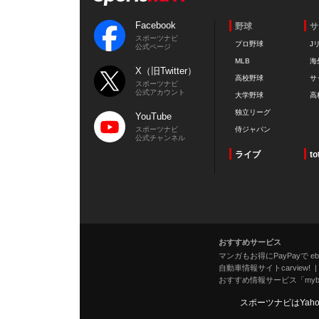
Facebook
野球
サ
スポーツナビ
プロ野球
J
公式ページ
MLB
海
X（旧Twitter）
高校野球
サ
スポーツナビ
公式アカウント
大学野球
高
独立リーグ
YouTube
スポーツナビ
侍ジャパン
公式チャンネル
ライブ
to
おすすめサービス
マンガもお得にPayPayで eboo
自動車情報サイトcarview!
おすすめ情報サービス「mybe
スポーツナビはYah