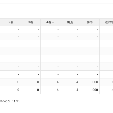
2着
3着
4着～
出走
勝率
連対
-
-
-
-
-
-
-
-
-
-
-
-
-
-
-
-
-
-
-
-
-
-
-
-
-
-
-
-
-
-
-
-
-
-
-
0
0
4
4
.000
0
0
4
4
.000
スのみとなります。