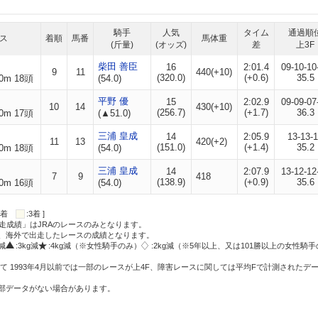
騎手
人気
タイム
通過順
ス
着順
馬番
馬体重
(斤量)
(オッズ)
差
上3F
柴田 善臣
16
2:01.4
09-10-10
9
11
440(+10)
(320.0)
(+0.6)
35.5
0m 18頭
(54.0)
平野 優
15
2:02.9
09-09-07
10
14
430(+10)
(256.7)
(+1.7)
36.3
0m 17頭
(▲51.0)
三浦 皇成
14
2:05.9
13-13-
11
13
420(+2)
(151.0)
(+1.4)
35.2
0m 18頭
(54.0)
三浦 皇成
14
2:07.9
13-12-12
7
9
418
(138.9)
(+0.9)
35.6
0m 16頭
(54.0)
:2着
:3着 ]
走成績」はJRAのレースのみとなります。
方、海外で出走したレースの成績となります。
g減
:3kg減
:4kg減（※女性騎手のみ）
:2kg減（※5年以上、又は101勝以上の女性騎手
て 1993年4月以前では一部のレースが上4F、障害レースに関しては平均Fで計測されたデ
一部データがない場合があります。