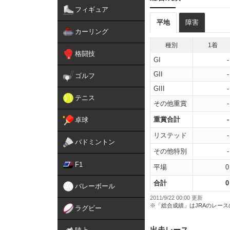
フィギュア
平地
障害
カーリング
種別
1着
格闘技
GI
-
GII
-
ゴルフ
GIII
-
テニス
その他重賞
-
重賞合計
-
卓球
リステッド
-
バドミントン
その他特別
-
F1
平場
0
合計
0
バレーボール
2011/9/22 00:00 更新
※「総合成績」はJRAのレー
ラグビー
出走レース