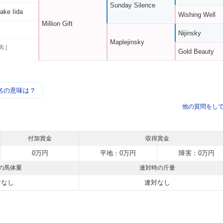
Sunday Silence
ake Iida
Wishing Well
Million Gift
Nijinsky
Maplejinsky
馬 ]
Gold Beauty
う
名の意味は？
他の質問をし
付加賞金
収得賞金
0万円
平地：0万円
障害：0万円
の馬体重
連対時の斤量
対なし
連対なし