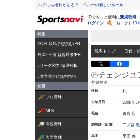
ハチにも権利がある？ ペルーの新しいルール
IDでもっと便利に
新規取得
ログイン
［おトク］10
特集
燕OB 競馬予想挑む/PR
競馬トップ
日程・
髙津×三浦 監督対談/PR
Jリーグ戦力 徹底分析
チェンジユ
J国立試合に無料招待
登録抹消
種目
性齢
牝
プロ野球
生年月日
2008年3
MLB
毛色
青鹿毛
高校野球
調教師（所属）
二ノ宮 
馬主
平田 修
大学野球