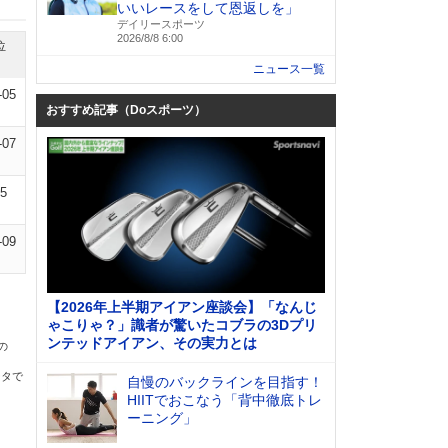
いいレースをして恩返しを」
デイリースポーツ
2026/8/8 6:00
位
ニュース一覧
-05
おすすめ記事（Doスポーツ）
-07
15
-09
【2026年上半期アイアン座談会】「なんじ
ゃこりゃ？」識者が驚いたコブラの3Dプリ
ンテッドアイアン、その実力とは
の
ータで
自慢のバックラインを目指す！
HIITでおこなう「背中徹底トレ
ーニング」