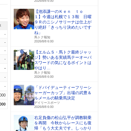
2026/8/8 6:00
【池添謙一のＫｅｎ ｔｏ
１】今週は札幌で１３鞍 日曜
９Ｒのニシノサリーナは仕上が
率
り絶好「きっちり決めたいです
ね」
-
馬トク報知
2026/8/8 6:00
-
-
【エルムＳ・馬トク最終ジャッ
ジ】勢いある実績馬テーオーパ
-
スワードの気になるポイントは
やはり…
-
馬トク報知
-
2026/8/8 6:00
-
「ドバイデューティーフリーシ
ャーガーカップ」出場の武豊＆
.000
ルメールの騎乗馬決定
デイリースポーツ
.000
2026/8/8 6:00
右足負傷の松山弘平が調教騎乗
を再開 今秋からレースにも復
帰「もう大丈夫です。しっかり