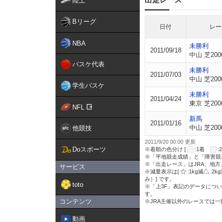
陸上
Bリーグ
日付
レー
NBA
未勝利
2011/09/18
中山 芝200
バスケ代表
未勝利
2011/07/03
中山 芝200
学生バスケ
未勝利
2011/04/24
東京 芝200
NFL
新馬
2011/01/16
中山 芝200
他競技
2011/9/20 00:00 更新
Doスポーツ
※着順の色分け [
:1着
※「平地競走成績」と「障害競
※「出走レース」はJRA、地
サービス
※減量表示は[
:1kg減
:2k
み）] です。
toto
※「上3F」表記のデータについ
す。
コンテンツ
※JRA主催以外のレースでは
動画