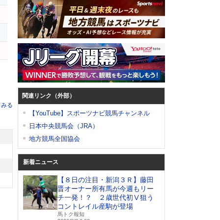
関連リンク（外部）
てみる
【YouTube】スポーツナビ競馬チャンネル
日本中央競馬会（JRA）
地方競馬全国協会
新着ニュース
【８日の注目・新潟３Ｒ】藤田
晋オーナー所有馬が今週もリー
チ一発！？ ２歳世代初Ⅴ狙う
コントレイル産駒が登場
馬トク報知