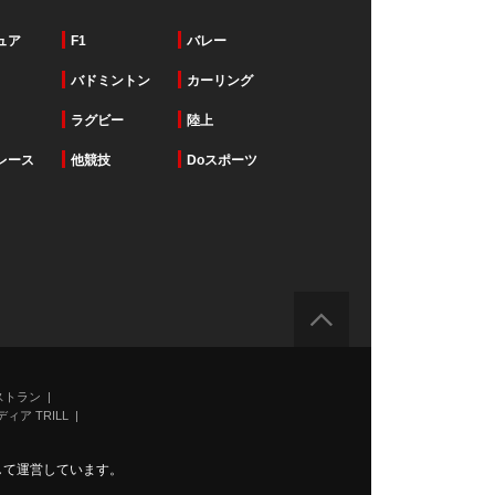
ュア
F1
バレー
バドミントン
カーリング
ラグビー
陸上
レース
他競技
Doスポーツ
ストラン
ィア TRILL
力して運営しています。