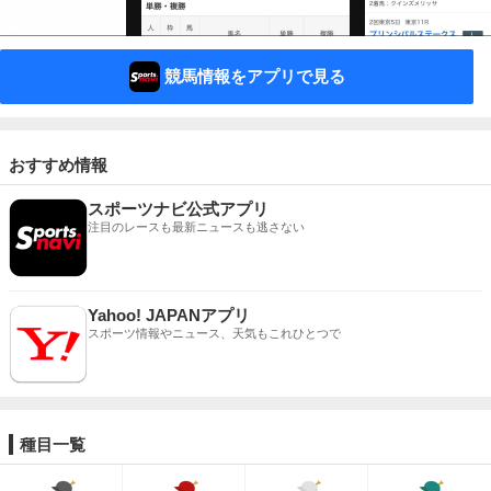
競馬情報をアプリで見る
おすすめ情報
スポーツナビ公式アプリ
注目のレースも最新ニュースも逃さない
Yahoo! JAPANアプリ
スポーツ情報やニュース、天気もこれひとつで
種目一覧