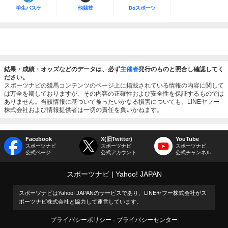
学生バスケ
他競技
Doスポーツ
結果・成績・オッズなどのデータは、必ず
主催者
発行のものと照合し確認してく
ださい。
スポーツナビの競馬コンテンツのページ上に掲載されている情報の内容に関して
は万全を期しておりますが、その内容の正確性および安全性を保証するものでは
ありません。当該情報に基づいて被ったいかなる損害についても、LINEヤフー
株式会社および情報提供者は一切の責任を負いかねます。
Facebook
X(旧Twitter)
YouTube
スポーツナビ
スポーツナビ
スポーツナビ
公式ページ
公式アカウント
公式チャンネル
スポーツナビ
Yahoo! JAPAN
スポーツナビはYahoo! JAPANのサービスであり、LINEヤフー株式会社がス
ポーツナビ株式会社と協力して運営しています。
プライバシーポリシー
プライバシーセンター