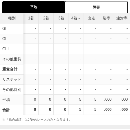
平地
障害
種別
1着
2着
3着
4着～
出走
勝率
連対率
-
-
-
-
-
-
-
GI
-
-
-
-
-
-
-
GII
-
-
-
-
-
-
-
GIII
-
-
-
-
-
-
-
その他重賞
-
-
-
-
-
-
-
重賞合計
-
-
-
-
-
-
-
リステッド
-
-
-
-
-
-
-
その他特別
0
0
0
5
5
.000
.000
平場
0
0
0
5
5
.000
.000
合計
※「総合成績」はJRAのレースのみとなります。