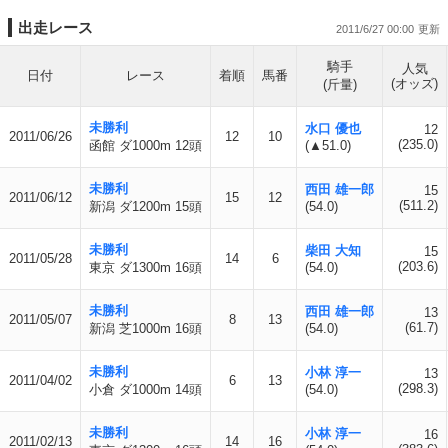
出走レース
2011/6/27 00:00
騎手
人気
日付
レース
着順
馬番
(オッズ)
(斤量)
未勝利
水口 優也
12
2011/06/26
12
10
(235.0)
函館 ダ1000m 12頭
(▲51.0)
未勝利
西田 雄一郎
15
2011/06/12
15
12
(511.2)
新潟 ダ1200m 15頭
(54.0)
未勝利
柴田 大知
15
2011/05/28
14
6
(203.6)
東京 ダ1300m 16頭
(54.0)
未勝利
西田 雄一郎
13
2011/05/07
8
13
(61.7)
新潟 芝1000m 16頭
(54.0)
未勝利
小林 淳一
13
2011/04/02
6
13
(298.3)
小倉 ダ1000m 14頭
(54.0)
未勝利
小林 淳一
16
2011/02/13
14
16