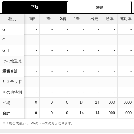
平地
障害
種別
1着
2着
3着
4着～
出走
勝率
連対率
-
-
-
-
-
-
-
GI
-
-
-
-
-
-
-
GII
-
-
-
-
-
-
-
GIII
-
-
-
-
-
-
-
その他重賞
-
-
-
-
-
-
-
重賞合計
-
-
-
-
-
-
-
リステッド
-
-
-
-
-
-
-
その他特別
0
0
0
14
14
.000
.000
平場
0
0
0
14
14
.000
.000
合計
※「総合成績」はJRAのレースのみとなります。