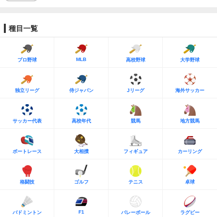
種目一覧
MLB
プロ野球
高校野球
大学野球
独立リーグ
侍ジャパン
Jリーグ
海外サッカー
サッカー代表
高校年代
競馬
地方競馬
ボートレース
大相撲
フィギュア
カーリング
格闘技
ゴルフ
テニス
卓球
F1
バドミントン
バレーボール
ラグビー