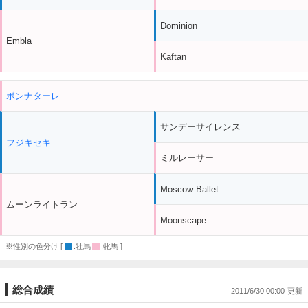
Dominion
Embla
Kaftan
ボンナターレ
サンデーサイレンス
フジキセキ
ミルレーサー
Moscow Ballet
ムーンライトラン
Moonscape
※性別の色分け [
:牡馬
:牝馬 ]
総合成績
2011/6/30 00:00