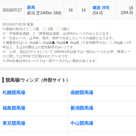
新馬
郷原 洋司
18
2010/07/17
18
14
(284.8)
新潟 芝1400m 18頭
(54.0)
2011/6/27 00:00 更新
※着順の色分け [
:1着
:2着
:3着 ]
※「平地競走成績」と「障害競走成績」はJRAのレースのみとなります。
※「出走レース」はJRA、地方、海外で出走したレースの成績となります。
※減量表示は[
:1kg減
:2kg減
:3kg減
:4kg減（※女性騎手のみ）
:2kg減（※5
年以上、又は101勝以上の女性騎手のみ）] です。
※「上3F」表記のデータについて 1993年4月以前では一部のレースが上4F、障害レー
スに関しては平均Fで計測されたデータです。
※JRA主催以外のレースでは一部データがない場合があります。
競馬場/ウィンズ（外部サイト）
札幌競馬場
函館競馬場
福島競馬場
新潟競馬場
東京競馬場
中山競馬場