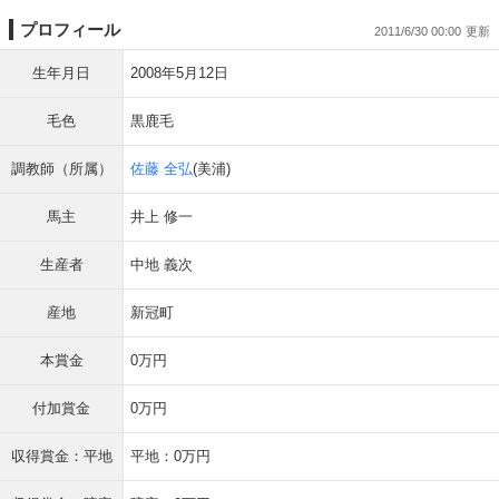
プロフィール
2011/6/30 00:00
生年月日
2008年5月12日
毛色
黒鹿毛
調教師（所属）
佐藤 全弘
(美浦)
馬主
井上 修一
生産者
中地 義次
産地
新冠町
本賞金
0万円
付加賞金
0万円
収得賞金：平地
平地：0万円