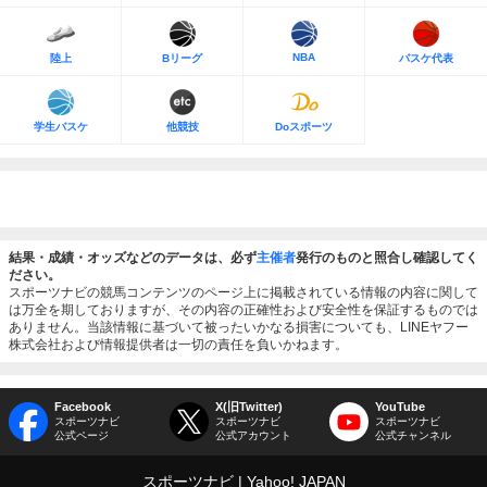
NBA
陸上
Bリーグ
バスケ代表
学生バスケ
他競技
Doスポーツ
結果・成績・オッズなどのデータは、必ず
主催者
発行のものと照合し確認してく
ださい。
スポーツナビの競馬コンテンツのページ上に掲載されている情報の内容に関して
は万全を期しておりますが、その内容の正確性および安全性を保証するものでは
ありません。当該情報に基づいて被ったいかなる損害についても、LINEヤフー
株式会社および情報提供者は一切の責任を負いかねます。
Facebook
X(旧Twitter)
YouTube
スポーツナビ
スポーツナビ
スポーツナビ
公式ページ
公式アカウント
公式チャンネル
スポーツナビ
Yahoo! JAPAN