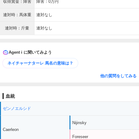
収得賞金：障害
障害：0万円
連対時：馬体重
連対なし
連対時：斤量
連対なし
Agent i に聞いてみよう
ネイチャーナターレ 馬名の意味は？
他の質問をしてみる
血統
ゼンノエルシド
Nijinsky
Caerleon
Foreseer