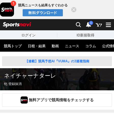
競馬ニュースも結果もすぐわかる
閉じる
スポーツナビ
検索
通知
i
ログイン
ID新規取得
競馬トップ
日程・結果
動画
ニュース
コラム
公式情
【連載】競馬予想AI『VUMA』の3連複指南
ネイチャーナターレ
牝 登録抹消
無料アプリで競馬情報をチェックする