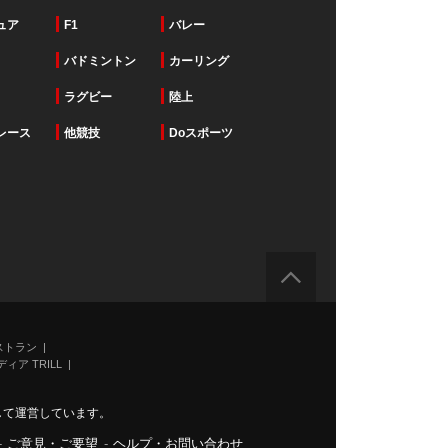
ュア
F1
バレー
バドミントン
カーリング
ラグビー
陸上
レース
他競技
Doスポーツ
ストラン
ィア TRILL
力して運営しています。
-
ご意見・ご要望
-
ヘルプ・お問い合わせ