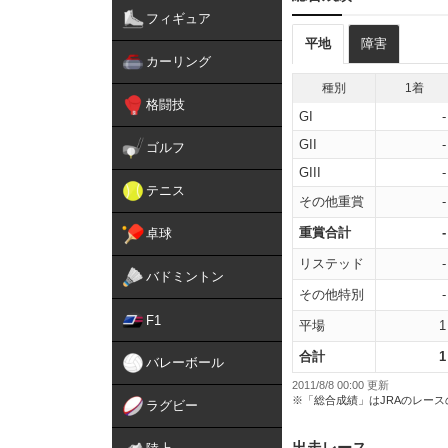
フィギュア
平地
障害
カーリング
種別
1着
格闘技
GI
-
GII
-
ゴルフ
GIII
-
テニス
その他重賞
-
重賞合計
-
卓球
リステッド
-
バドミントン
その他特別
-
F1
平場
1
合計
1
バレーボール
2011/8/8 00:00 更新
※「総合成績」はJRAのレー
ラグビー
出走レース