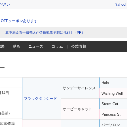
ださい
Yahoo
％OFFクーポンあります
真中満＆五十嵐亮太が佐賀競馬予想に挑戦！（PR）
結果
動画
ニュース
コラム
公式情報
ー
Halo
サンデーサイレンス
月14日
Wishing Well
ブラックタキシード
Storm Cat
オーピーキャット
(美浦)
Princess S.
 広富牧場
パーソロン