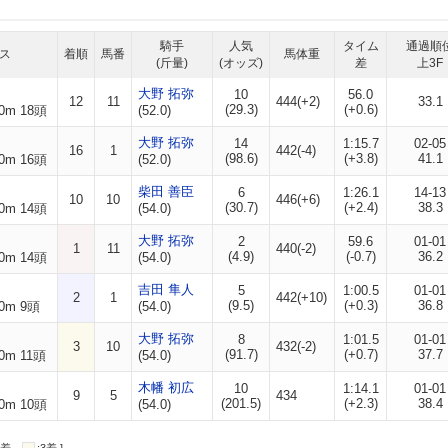
騎手
人気
タイム
通過順
ス
着順
馬番
馬体重
(斤量)
(オッズ)
差
上3F
大野 拓弥
10
56.0
12
11
444(+2)
33.1
(29.3)
(+0.6)
0m 18頭
(52.0)
大野 拓弥
14
1:15.7
02-05
16
1
442(-4)
(98.6)
(+3.8)
41.1
0m 16頭
(52.0)
柴田 善臣
6
1:26.1
14-13
10
10
446(+6)
(30.7)
(+2.4)
38.3
0m 14頭
(54.0)
大野 拓弥
2
59.6
01-01
1
11
440(-2)
(4.9)
(-0.7)
36.2
0m 14頭
(54.0)
吉田 隼人
5
1:00.5
01-01
2
1
442(+10)
(9.5)
(+0.3)
36.8
0m 9頭
(54.0)
大野 拓弥
8
1:01.5
01-01
3
10
432(-2)
(91.7)
(+0.7)
37.7
0m 11頭
(54.0)
木幡 初広
10
1:14.1
01-01
9
5
434
(201.5)
(+2.3)
38.4
0m 10頭
(54.0)