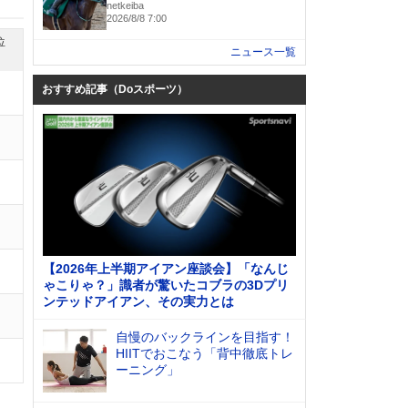
netkeiba
2026/8/8 7:00
位
ニュース一覧
おすすめ記事（Doスポーツ）
【2026年上半期アイアン座談会】「なんじ
ゃこりゃ？」識者が驚いたコブラの3Dプリ
ンテッドアイアン、その実力とは
自慢のバックラインを目指す！
HIITでおこなう「背中徹底トレ
ーニング」