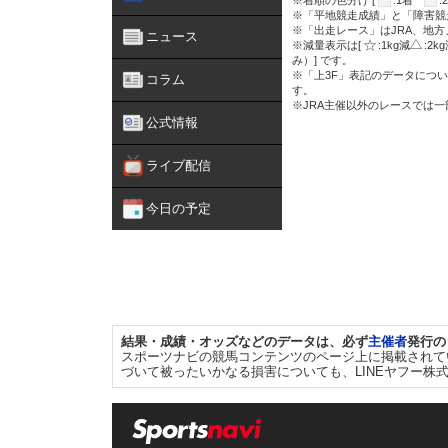
※着順の色分け [
:1着
※「平地競走成績」と「障害競
※「出走レース」はJRA、地
ニュース
※減量表示は[
:1kg減
:2k
み）] です。
※「上3F」表記のデータについ
コラム
す。
※JRA主催以外のレースでは
公式情報
ライブ配信
今日の予定
結果・成績・オッズなどのデータは、必ず
主催者
発行の
スポーツナビの競馬コンテンツのページ上に掲載されて
づいて被ったいかなる損害についても、LINEヤフー株