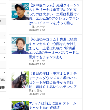
【浜中俊コラム】先週クイーンS
のカテリーナは重賞でめどが立
ったのは大きい 土曜は札幌で7
鞍、エルムSのアクションプラン
率
はいいイメージを持って臨む
中日スポーツ
-
2026/8/8 7:00
-
【松山弘平コラム】先週は騎乗
-
キャンセルでご心配をおかけし
ました 土曜は札幌で7鞍騎乗
-
エルムSのテーオーパスワードは
重賞でもチャンスあり
-
中日スポーツ
-
2026/8/8 7:00
-
【８日の注目・中京１１Ｒ】チ
ャーチルダウンズＣ３着のバル
.286
セシートが自己条件から再始
動 姉はＧ１馬レシステンシア
.286
馬トク報知
2026/8/8 7:00
エルムSは前走に注目 ストーム
キャット系が好成績