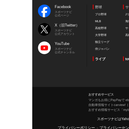
Facebook
野球
サ
スポーツナビ
プロ野球
J
公式ページ
MLB
海
X（旧Twitter）
高校野球
サ
スポーツナビ
公式アカウント
大学野球
高
独立リーグ
YouTube
スポーツナビ
侍ジャパン
公式チャンネル
ライブ
to
おすすめサービス
マンガもお得にPayPayで eboo
自動車情報サイトcarview!
おすすめ情報サービス「mybe
スポーツナビはYah
プライバシーポリシー
-
プライバシーセ