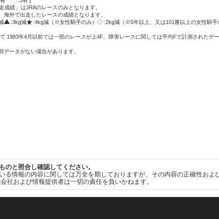
:2着
:3着 ]
走成績」はJRAのレースのみとなります。
方、海外で出走したレースの成績となります。
g減
:3kg減
:4kg減（※女性騎手のみ）
:2kg減（※5年以上、又は101勝以上の女性騎手
て 1993年4月以前では一部のレースが上4F、障害レースに関しては平均Fで計測されたデ
一部データがない場合があります。
ものと照合し確認してください。
いる情報の内容に関しては万全を期しておりますが、その内容の正確性およ
式会社および情報提供者は一切の責任を負いかねます。