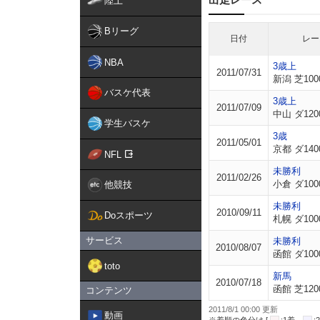
陸上
Bリーグ
日付
レー
NBA
3歳上
2011/07/31
新潟 芝100
バスケ代表
3歳上
2011/07/09
中山 ダ120
学生バスケ
3歳
2011/05/01
京都 ダ140
NFL
未勝利
2011/02/26
小倉 ダ100
他競技
未勝利
2010/09/11
Doスポーツ
札幌 ダ100
サービス
未勝利
2010/08/07
函館 ダ100
toto
新馬
2010/07/18
函館 芝120
コンテンツ
2011/8/1 00:00 更新
動画