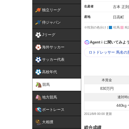
生産者
古本 正則
独立リーグ
産地
日高町
侍ジャパン
※性別の色分け [
:牡馬
:牝
Jリーグ
Agent i に聞いてみよ
海外サッカー
ロトドレッサー 馬名の
サッカー代表
高校年代
本賞金
競馬
830万円
地方競馬
連対時
440kg 
ボートレース
2011/8/8 00:00
大相撲
総合成績