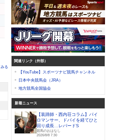
関連リンク（外部）
てみる
【YouTube】スポーツナビ競馬チャンネル
日本中央競馬会（JRA）
地方競馬全国協会
新着ニュース
【装蹄師・西内荘コラム】パイ
ロマンサー、ドバイを経てひと
回り成長…レパードS
競馬のおはなし
2026/8/8 7:30