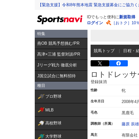
【緊急支援】令和8年熊本地震 緊急支援募金にご協力く
IDでもっと便利に
新規取得
ログイン
［おトク］10
特集
燕OB 競馬予想挑む/PR
競馬トップ
日程・
髙津×三浦 監督対談/PR
Jリーグ戦力 徹底分析
ロトドレッサ
J国立試合に無料招待
登録抹消
種目
性齢
牝
プロ野球
生年月日
2008年4
MLB
毛色
黒鹿毛
高校野球
調教師（所属）
藤原 辰雄
馬主
有限会社
大学野球