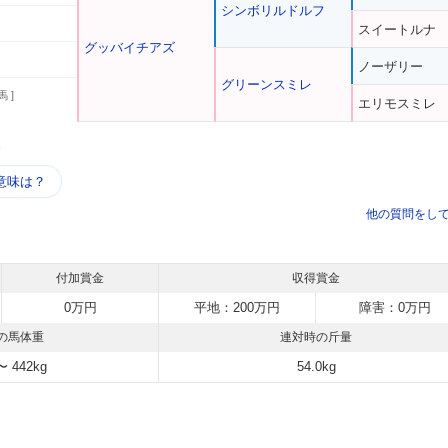
シンボリルドルフ
スイートルナ
グッバイチアズ
ノーザリー
グリーンスミレ
馬 ]
エリモスミレ
う
意味は？
他の質問をし
付加賞金
収得賞金
0万円
平地：200万円
障害：0万円
の馬体重
連対時の斤量
〜 442kg
54.0kg