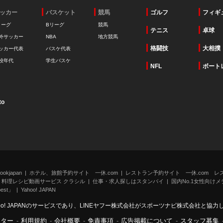
ッカー
バスケット
競馬
ゴルフ
フィギ
リーグ
Bリーグ
競馬
テニス
卓球
外サッカー
NBA
地方競馬
格闘技
大相撲
ッカー代表
バスケ代表
校年代
学生バスケ
NFL
ボート
to
kjapan
ホテル、旅館予約サイト 一休.com
レストラン予約サイト 一休.com レ
料理レシピ動画サービス クラシル
仕事・求人探しはスタンバイ
国内No.1女性向けメデ
st」
Yahoo! JAPAN
oo! JAPANのサービスであり、LINEヤフー株式会社がスポーツナビ株式会社と協
ンター
-
利用規約
-
会社概要
-
免責事項
-
広告掲載について
-
スタッフ募集